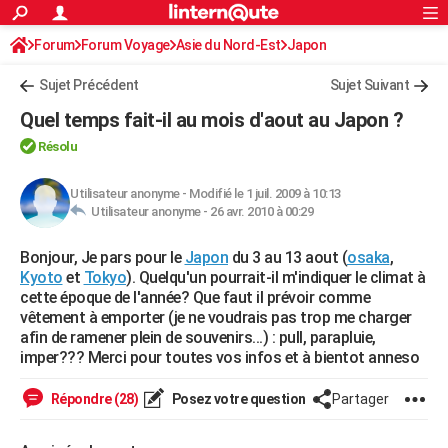
ACTUALITÉS
Forum
Forum Voyage
Asie du Nord-Est
Connexion
S'inscrire
Japon
Rechercher
Société
Education
Villes
Politique
Faits Divers
Monde
+
SPORT
Sujet Précédent
Sujet Suivant
Football
Cyclisme
Forum
Coupe du monde 2026
Tennis
Rugby
CULTURE
Quel temps fait-il au mois d'aout au Japon ?
TNT
Cinéma
Musique
Programme TV
Streaming
Sorties cinéma
+
FINANCE
Résolu
Impôts
Immobilier
Banque
Crédit
Retraite
Epargne
Risques naturels par ville
Assurance
AUTO
Utilisateur anonyme
-
Modifié le 1 juil. 2009 à 10:13
Utilisateur anonyme -
26 avr. 2010 à 00:29
Réserver un essai
Berlines
Forum auto
Essais
Citadines
SUV
+
HIGH-TECH
Bonjour, Je pars pour le
Japon
du 3 au 13 aout (
osaka
,
Meilleur smartphone
Ordinateurs
Guide high-tech
Mobiles
Internet
Jeux vidéo
+
BRICOLAGE
Kyoto
et
Tokyo
). Quelqu'un pourrait-il m'indiquer le climat à
cette époque de l'année? Que faut il prévoir comme
Aménagement intérieur
Cuisine
Jardinage
+
Forum
Extérieur
Salle de bains
Rangement
WEEK-END
vêtement à emporter (je ne voudrais pas trop me charger
afin de ramener plein de souvenirs...) : pull, parapluie,
Escapades
Expositions
Week-end nature
Guides de France
Patrimoine
Musées
+
LIFESTYLE
imper??? Merci pour toutes vos infos et à bientot anneso
Bien-être
Mode
+
Art de vivre
Loisirs
Modes de vie
SANTE
Répondre (28)
Posez votre question
Partager
Guide de la santé
Médicaments
+
Alimentation
Maladies
Sommeil
VOYAGE