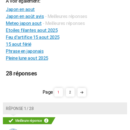
A voir également:
City break
Voyage de noces
Climat
Destinations
Voyage nature
Forum
+
PHOTO
Japon en aout
Japon en août avis
- Meilleures réponses
GUIDES D'ACHAT
Meteo japon aout
- Meilleures réponses
Etoiles filantes aout 2025
BONS PLANS
Feu d'artifice 15 aout 2025
CARTE DE VOEUX
15 aout férié
Phrase en japonais
Carte Bonne année
Carte Pâques
Carte de Noël
Carte Saint-Valentin
Carte d'anniversaire
DICTIONNAIRE
Pleine lune aout 2025
Biographies
Expressions
Dictionnaire
Citations
Proverbes
PROGRAMME TV
28 réponses
COPAINS D'AVANT
Se connecter
Collèges
Universités
Service militaire
S'inscrire
Lycées
Primaires
Entreprises
Avis de recherche
AVIS DE DÉCÈS
1
2
FORUM
RÉPONSE 1 / 28
Lifestyle
Sport
Television
Cinema
Bricolage
Culture
Auto
Voyage
Meilleure réponse