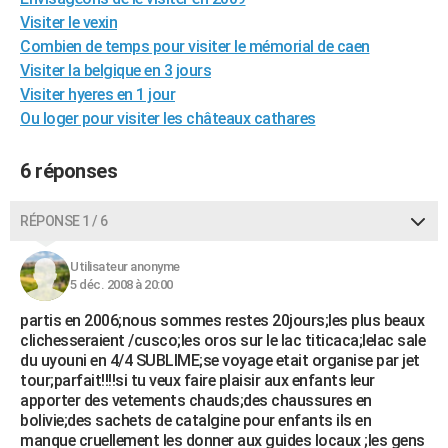
City break
Voyage de noces
Climat
Destinations
Voyage nature
Forum
+
Visiter le vexin
PHOTO
Combien de temps pour visiter le mémorial de caen
GUIDES D'ACHAT
Visiter la belgique en 3 jours
Visiter hyeres en 1 jour
BONS PLANS
Ou loger pour visiter les châteaux cathares
CARTE DE VOEUX
6 réponses
Carte Bonne année
Carte Pâques
Carte de Noël
Carte Saint-Valentin
Carte d'anniversaire
DICTIONNAIRE
RÉPONSE 1 / 6
Biographies
Expressions
Dictionnaire
Citations
Proverbes
PROGRAMME TV
COPAINS D'AVANT
Utilisateur anonyme
5 déc. 2008 à 20:00
Se connecter
Collèges
Universités
Service militaire
S'inscrire
Lycées
Primaires
Entreprises
Avis de recherche
AVIS DE DÉCÈS
partis en 2006;nous sommes restes 20jours;les plus beaux
clichesseraient /cusco;les oros sur le lac titicaca;lelac sale
FORUM
du uyouni en 4/4 SUBLIME;se voyage etait organise par jet
tour;parfait!!!!si tu veux faire plaisir aux enfants leur
Lifestyle
Sport
Television
Cinema
Bricolage
Culture
Auto
Voyage
apporter des vetements chauds;des chaussures en
bolivie;des sachets de catalgine pour enfants ils en
manque cruellement les donner aux guides locaux ;les gens