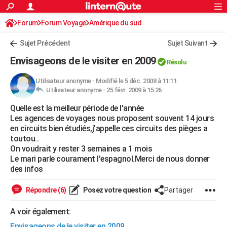
ACTUALITÉS
Forum
Forum Voyage
Amérique du sud
Connexion
S'inscrire
Rechercher
Société
Education
Villes
Politique
Faits Divers
Monde
+
SPORT
Sujet Précédent
Sujet Suivant
Football
Cyclisme
Forum
Coupe du monde 2026
Tennis
Rugby
CULTURE
Envisageons de le visiter en 2009
Résolu
TNT
Cinéma
Musique
Programme TV
Streaming
Sorties cinéma
+
FINANCE
Utilisateur anonyme
-
Modifié le 5 déc. 2008 à 11:11
Utilisateur anonyme -
25 févr. 2009 à 15:26
Impôts
Immobilier
Banque
Crédit
Retraite
Epargne
Risques naturels par ville
Assurance
AUTO
Quelle est la meilleur période de l'année
Réserver un essai
Berlines
Forum auto
Essais
Citadines
SUV
+
HIGH-TECH
Les agences de voyages nous proposent souvent 14 jours
en circuits bien étudiés,j'appelle ces circuits des pièges a
Meilleur smartphone
Ordinateurs
Guide high-tech
Mobiles
Internet
Jeux vidéo
+
BRICOLAGE
toutou..
On voudrait y rester 3 semaines a 1 mois
Aménagement intérieur
Cuisine
Jardinage
+
Forum
Extérieur
Salle de bains
Rangement
WEEK-END
Le mari parle courament l'espagnol.Merci de nous donner
des infos
Escapades
Expositions
Week-end nature
Guides de France
Patrimoine
Musées
+
LIFESTYLE
Répondre (6)
Posez votre question
Partager
Bien-être
Mode
+
Art de vivre
Loisirs
Modes de vie
SANTE
A voir également:
Guide de la santé
Médicaments
+
Alimentation
Maladies
Sommeil
VOYAGE
Envisageons de le visiter en 2009