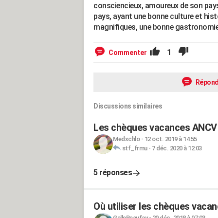
consciencieux, amoureux de son pays 
pays, ayant une bonne culture et hist
magnifiques, une bonne gastronomie, 
1
Commenter
Répond
Discussions similaires
Les chèques vacances ANCV 
Medxchlo
-
12 oct. 2019 à 14:55
stf_frmu
-
7 déc. 2020 à 12:03
5 réponses
Où utiliser les chèques vaca
GalleBeaufay
-
20 déc. 2018 à 07:03