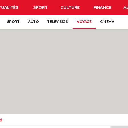
TUALITÉS
SPORT
CULTURE
FINANCE
A
SPORT
AUTO
TELEVISION
VOYAGE
CINEMA
d