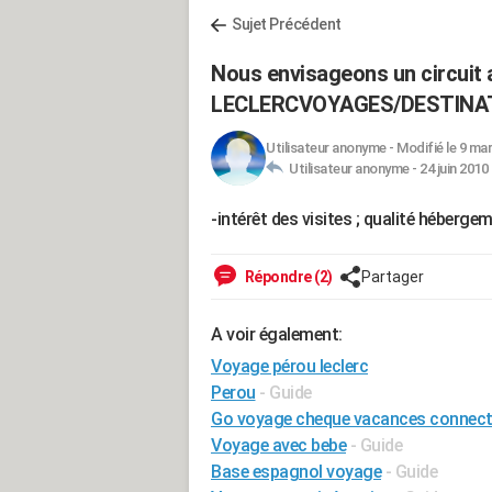
Sujet Précédent
Nous envisageons un circuit 
LECLERCVOYAGES/DESTINAT
Utilisateur anonyme
-
Modifié le 9 mar
Utilisateur anonyme -
24 juin 2010
-intérêt des visites ; qualité héberg
Répondre (2)
Partager
A voir également:
Voyage pérou leclerc
Perou
- Guide
Go voyage cheque vacances connec
Voyage avec bebe
- Guide
Base espagnol voyage
- Guide