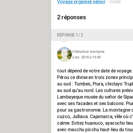
Voyage organisé senior
- Guide
2 réponses
RÉPONSE 1 / 2
Utilisateur anonyme
2 avr. 2010 à 19:49
tout dépend de votre date de voyage. 
Pérou ce divise en trois zones princip
au sud : Tumbes, Piura, chiclayo Truji
au sud qu'au nord. Les cultures préin
Lambayeque musée du señor de Sipan. T
avec ses facades et ses balcons. Piu
pour sa gastronomie. La montagne d
cuzco, Julliaca. Cajamarca, ville où c
calme. Evitez huanuco, ayacucho lieu
avec macchu picchu haut-lieu du touri