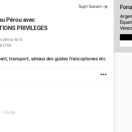
Foru
Sujet Suivant
Argent
au Pérou avec
Équat
IONS PRIVILEGES
Venezu
s 2010 à 16:13
 à 17:04
ement, transport, sérieux des guides francophones etc.
t
- Guide