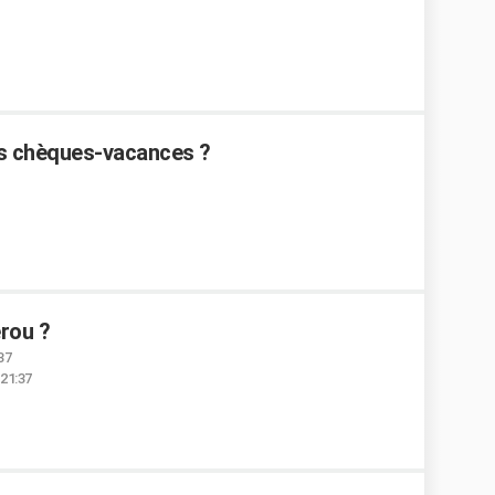
es chèques-vacances ?
érou ?
37
 21:37