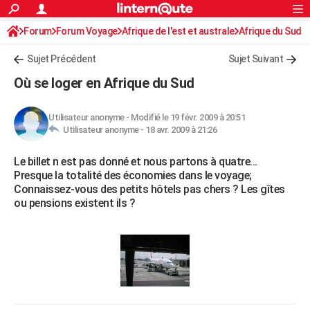
ACTUALITÉS
Forum
Forum Voyage
Afrique de l'est et australe
Connexion
S'inscrire
Afrique du Sud
Rechercher
Société
Education
Villes
Politique
Faits Divers
Monde
+
SPORT
Sujet Précédent
Sujet Suivant
Football
Cyclisme
Forum
Coupe du monde 2026
Tennis
Rugby
CULTURE
Où se loger en Afrique du Sud
TNT
Cinéma
Musique
Programme TV
Streaming
Sorties cinéma
+
FINANCE
Utilisateur anonyme
-
Modifié le 19 févr. 2009 à 20:51
Impôts
Immobilier
Banque
Crédit
Retraite
Epargne
Risques naturels par ville
Assurance
AUTO
Utilisateur anonyme -
18 avr. 2009 à 21:26
Réserver un essai
Berlines
Forum auto
Essais
Citadines
SUV
+
HIGH-TECH
Le billet n est pas donné et nous partons à quatre...
Presque la totalité des économies dans le voyage;
Meilleur smartphone
Ordinateurs
Guide high-tech
Mobiles
Internet
Jeux vidéo
+
BRICOLAGE
Connaissez-vous des petits hôtels pas chers ? Les gîtes
ou pensions existent ils ?
Aménagement intérieur
Cuisine
Jardinage
+
Forum
Extérieur
Salle de bains
Rangement
WEEK-END
Escapades
Expositions
Week-end nature
Guides de France
Patrimoine
Musées
+
LIFESTYLE
Bien-être
Mode
+
Art de vivre
Loisirs
Modes de vie
SANTE
Guide de la santé
Médicaments
+
Alimentation
Maladies
Sommeil
VOYAGE