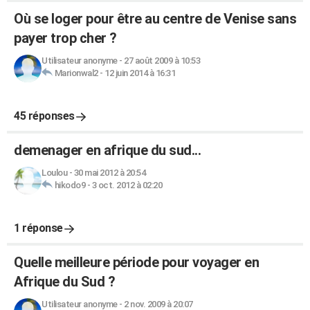
Où se loger pour être au centre de Venise sans
payer trop cher ?
Utilisateur anonyme
-
27 août 2009 à 10:53
Marionwal2
-
12 juin 2014 à 16:31
45 réponses
demenager en afrique du sud...
Loulou
-
30 mai 2012 à 20:54
hikodo9
-
3 oct. 2012 à 02:20
1 réponse
Quelle meilleure période pour voyager en
Afrique du Sud ?
Utilisateur anonyme
-
2 nov. 2009 à 20:07