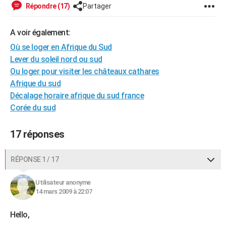
Répondre (17)
Partager
City break
Voyage de noces
Climat
Destinations
Voyage nature
Forum
+
PHOTO
A voir également:
GUIDES D'ACHAT
Où se loger en Afrique du Sud
BONS PLANS
Lever du soleil nord ou sud
Ou loger pour visiter les châteaux cathares
CARTE DE VOEUX
Afrique du sud
Carte Bonne année
Carte Pâques
Carte de Noël
Carte Saint-Valentin
Carte d'anniversaire
DICTIONNAIRE
Décalage horaire afrique du sud france
Corée du sud
Biographies
Expressions
Dictionnaire
Citations
Proverbes
PROGRAMME TV
17 réponses
COPAINS D'AVANT
Se connecter
Collèges
Universités
Service militaire
S'inscrire
Lycées
Primaires
Entreprises
Avis de recherche
AVIS DE DÉCÈS
RÉPONSE 1 / 17
FORUM
Utilisateur anonyme
14 mars 2009 à 22:07
Lifestyle
Sport
Television
Cinema
Bricolage
Culture
Auto
Voyage
Hello,