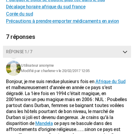
City break
Voyage de noces
Climat
Destinations
Voyage nature
Forum
+
Décalage horaire afrique du sud france
PHOTO
Corée du sud
GUIDES D'ACHAT
Précautions à prendre emporter médicaments en avion
BONS PLANS
7 réponses
CARTE DE VOEUX
RÉPONSE 1 / 7
Carte Bonne année
Carte Pâques
Carte de Noël
Carte Saint-Valentin
Carte d'anniversaire
DICTIONNAIRE
Utilisateur anonyme
Biographies
Expressions
Dictionnaire
Citations
Proverbes
PROGRAMME TV
Modifié par charlene-v le 20/02/2017 12:05
COPAINS D'AVANT
Bonjour, je me suis rendue plusieurs fois en
Afrique du Sud
et malheureusement d'année en année ce pays s'est
Se connecter
Collèges
Universités
Service militaire
S'inscrire
Lycées
Primaires
Entreprises
Avis de recherche
AVIS DE DÉCÈS
dégradé. La 1ère fois en 1994 c'était magique, en
2001encore un peu magique mais en 2006 : NUL : Poubelles
FORUM
partout dans Durban, femmes se baignant toutes voilées
dans les hôtels pourtant de bon niveau, le marché de
Lifestyle
Sport
Television
Cinema
Bricolage
Culture
Auto
Voyage
Durban si joli est devenu dangereux. Je crains qu'à la
disparition de
Mandela
ce pays ne bascule dans des
affrontements d'origine religieuse........sinon ce pays est