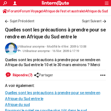
ACTUALITÉS
Forum
Forum Voyage
Afrique de l'est et australe
Connexion
S'inscrire
Afrique du Sud
Rechercher
Société
Education
Villes
Politique
Faits Divers
Monde
+
SPORT
Sujet Précédent
Sujet Suivant
Football
Cyclisme
Forum
Coupe du monde 2026
Tennis
Rugby
CULTURE
Quelles sont les précautions à prendre pour se
TNT
Cinéma
Musique
Programme TV
Streaming
Sorties cinéma
+
rendre en Afrique du Sud entre le
FINANCE
Impôts
Immobilier
Banque
Crédit
Retraite
Epargne
Risques naturels par ville
Assurance
AUTO
Utilisateur anonyme
-
Modifié le 4 févr. 2009 à 13:08
Utilisateur anonyme -
16 févr. 2009 à 17:19
Réserver un essai
Berlines
Forum auto
Essais
Citadines
SUV
+
HIGH-TECH
Quelles sont les précautions à prendre pour se rendre en
Afrique du Sud entre le 10 et le 30 mars environs ? Merci
Meilleur smartphone
Ordinateurs
Guide high-tech
Mobiles
Internet
Jeux vidéo
+
BRICOLAGE
Répondre (7)
Partager
Aménagement intérieur
Cuisine
Jardinage
+
Forum
Extérieur
Salle de bains
Rangement
WEEK-END
A voir également:
Escapades
Expositions
Week-end nature
Guides de France
Patrimoine
Musées
+
LIFESTYLE
Quelles sont les précautions à prendre pour se rendre en
Bien-être
Mode
+
Art de vivre
Loisirs
Modes de vie
SANTE
Afrique du Sud entre le
Afrique du sud
Guide de la santé
Médicaments
+
Alimentation
Maladies
Sommeil
VOYAGE
Pourquoi le soleil se couche plus tôt dans le sud