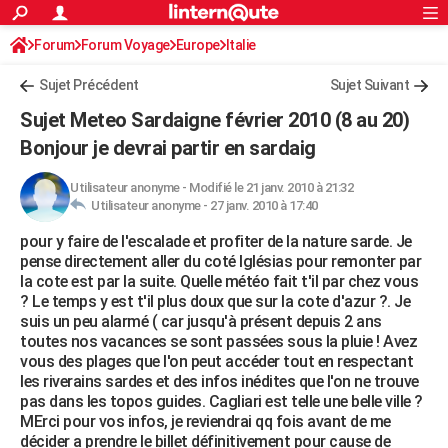
ACTUALITÉS
Forum
Forum Voyage
Europe
Connexion
S'inscrire
Italie
Rechercher
Société
Education
Villes
Politique
Faits Divers
Monde
+
SPORT
Sujet Précédent
Sujet Suivant
Football
Cyclisme
Forum
Coupe du monde 2026
Tennis
Rugby
CULTURE
Sujet Meteo Sardaigne février 2010 (8 au 20)
TNT
Cinéma
Musique
Programme TV
Streaming
Sorties cinéma
+
Bonjour je devrai partir en sardaig
FINANCE
Impôts
Immobilier
Banque
Crédit
Retraite
Epargne
Risques naturels par ville
Assurance
AUTO
Utilisateur anonyme
-
Modifié le 21 janv. 2010 à 21:32
Utilisateur anonyme -
27 janv. 2010 à 17:40
Réserver un essai
Berlines
Forum auto
Essais
Citadines
SUV
+
HIGH-TECH
pour y faire de l'escalade et profiter de la nature sarde. Je
pense directement aller du coté Iglésias pour remonter par
Meilleur smartphone
Ordinateurs
Guide high-tech
Mobiles
Internet
Jeux vidéo
+
BRICOLAGE
la cote est par la suite. Quelle météo fait t'il par chez vous
? Le temps y est t'il plus doux que sur la cote d'azur ?. Je
Aménagement intérieur
Cuisine
Jardinage
+
Forum
Extérieur
Salle de bains
Rangement
WEEK-END
suis un peu alarmé ( car jusqu'à présent depuis 2 ans
toutes nos vacances se sont passées sous la pluie ! Avez
Escapades
Expositions
Week-end nature
Guides de France
Patrimoine
Musées
+
LIFESTYLE
vous des plages que l'on peut accéder tout en respectant
les riverains sardes et des infos inédites que l'on ne trouve
Bien-être
Mode
+
Art de vivre
Loisirs
Modes de vie
SANTE
pas dans les topos guides. Cagliari est telle une belle ville ?
MErci pour vos infos, je reviendrai qq fois avant de me
Guide de la santé
Médicaments
+
Alimentation
Maladies
Sommeil
VOYAGE
décider a prendre le billet définitivement pour cause de