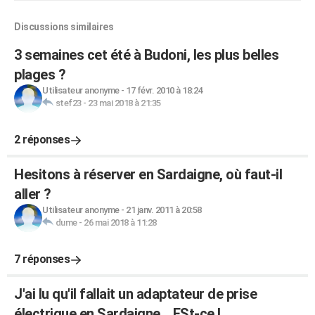
Discussions similaires
3 semaines cet été à Budoni, les plus belles
plages ?
Utilisateur anonyme
-
17 févr. 2010 à 18:24
stef23
-
23 mai 2018 à 21:35
2 réponses
Hesitons à réserver en Sardaigne, où faut-il
aller ?
Utilisateur anonyme
-
21 janv. 2011 à 20:58
dume
-
26 mai 2018 à 11:28
7 réponses
J'ai lu qu'il fallait un adaptateur de prise
électrique en Sardaigne... ESt-ce l