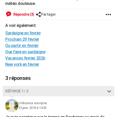
météo douteuse.
City break
Voyage de noces
Climat
Destinations
Voyage nature
Forum
+
PHOTO
Répondre (3)
Partager
GUIDES D'ACHAT
A voir également:
BONS PLANS
Sardaigne en fevrier
CARTE DE VOEUX
Prochain 29 février
Ou partir en fevrier
Carte Bonne année
Carte Pâques
Carte de Noël
Carte Saint-Valentin
Carte d'anniversaire
DICTIONNAIRE
Que faire en sardaigne
Vacances fevrier 2026
Biographies
Expressions
Dictionnaire
Citations
Proverbes
PROGRAMME TV
New york en fevrier
COPAINS D'AVANT
3 réponses
Se connecter
Collèges
Universités
Service militaire
S'inscrire
Lycées
Primaires
Entreprises
Avis de recherche
AVIS DE DÉCÈS
FORUM
RÉPONSE 1 / 3
Lifestyle
Sport
Television
Cinema
Bricolage
Culture
Auto
Voyage
Utilisateur anonyme
23 janv. 2010 à 14:35