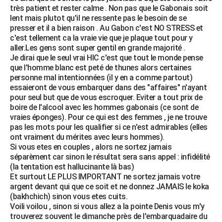
très patient et rester calme . Non pas que le Gabonais soit
lent mais plutot qu'il ne ressente pas le besoin de se
presser et il a bien raison . Au Gabon c'est NO STRESS et
c'est tellement ca la vraie vie que je plaque tout pour y
aller.Les gens sont super gentil en grande majorité .
Je dirai que le seul vrai HIC c'est que tout le monde pense
que l'homme blanc est peté de thunes alors certaines
personne mal intentionnées (il y en a comme partout)
essaieront de vous embarquer dans des "affaires" n'ayant
pour seul but que de vous escroquer. Eviter a tout prix de
boire de l'alcool avec les hommes gabonais (ce sont de
vraies éponges). Pour ce qui est des femmes , je ne trouve
pas les mots pour les qualifier si ce n'est admirables (elles
ont vraiment du mérites avec leurs hommes).
Si vous etes en couples , alors ne sortez jamais
séparèment car sinon le résultat sera sans appel : infidélité
(la tentation est hallucinante là bas)
Et surtout LE PLUS IMPORTANT ne sortez jamais votre
argent devant qui que ce soit et ne donnez JAMAIS le koka
(bakhchich) sinon vous etes cuits.
Voili voilou , sinon si vous allez a la pointe Denis vous m'y
trouverez souvent le dimanche près de l'embarquadaire du