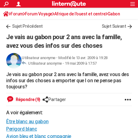
ACTUALITÉS
Forum
Forum Voyage
Afrique de l'ouest et centre
Connexion
S'inscrire
Gabon
Rechercher
Société
Education
Villes
Politique
Faits Divers
Monde
+
SPORT
Sujet Précédent
Sujet Suivant
Football
Cyclisme
Forum
Coupe du monde 2026
Tennis
Rugby
CULTURE
Je vais au gabon pour 2 ans avec la famille,
TNT
Cinéma
Musique
Programme TV
Streaming
Sorties cinéma
+
avez vous des infos sur des choses
FINANCE
Impôts
Immobilier
Banque
Crédit
Retraite
Epargne
Risques naturels par ville
Assurance
AUTO
Utilisateur anonyme
-
Modifié le 13 avr. 2009 à 19:28
Utilisateur anonyme -
19 mai 2009 à 17:57
Réserver un essai
Berlines
Forum auto
Essais
Citadines
SUV
+
HIGH-TECH
Je vais au gabon pour 2 ans avec la famille, avez vous des
infos sur des choses a emporter que l on ne pense pas
Meilleur smartphone
Ordinateurs
Guide high-tech
Mobiles
Internet
Jeux vidéo
+
BRICOLAGE
toujours?
Aménagement intérieur
Cuisine
Jardinage
+
Forum
Extérieur
Salle de bains
Rangement
WEEK-END
Répondre (9)
Partager
Escapades
Expositions
Week-end nature
Guides de France
Patrimoine
Musées
+
LIFESTYLE
A voir également:
Bien-être
Mode
+
Art de vivre
Loisirs
Modes de vie
SANTE
Être blanc au gabon
Perigord blanc
Guide de la santé
Médicaments
+
Alimentation
Maladies
Sommeil
VOYAGE
Avion bleu et blanc compagnie