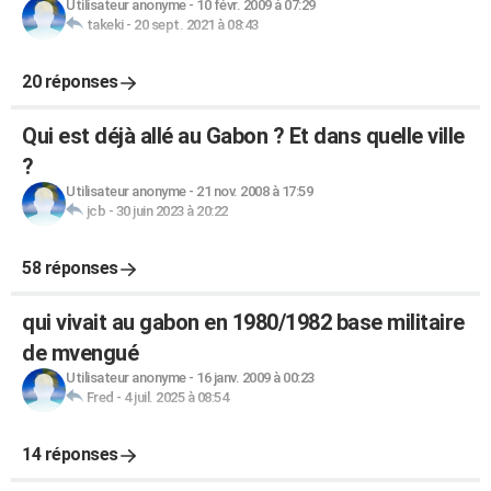
Utilisateur anonyme
-
10 févr. 2009 à 07:29
takeki
-
20 sept. 2021 à 08:43
20 réponses
Qui est déjà allé au Gabon ? Et dans quelle ville
?
Utilisateur anonyme
-
21 nov. 2008 à 17:59
jcb
-
30 juin 2023 à 20:22
58 réponses
qui vivait au gabon en 1980/1982 base militaire
de mvengué
Utilisateur anonyme
-
16 janv. 2009 à 00:23
Fred
-
4 juil. 2025 à 08:54
14 réponses