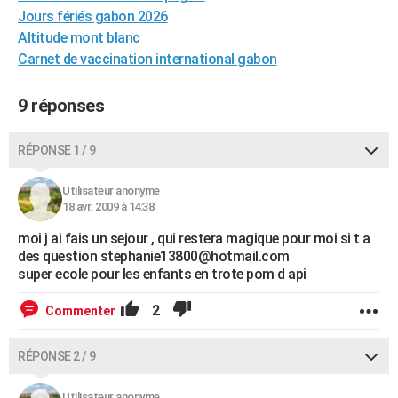
Jours fériés gabon 2026
City break
Voyage de noces
Climat
Destinations
Voyage nature
Forum
+
PHOTO
Altitude mont blanc
GUIDES D'ACHAT
Carnet de vaccination international gabon
BONS PLANS
9 réponses
CARTE DE VOEUX
RÉPONSE 1 / 9
Carte Bonne année
Carte Pâques
Carte de Noël
Carte Saint-Valentin
Carte d'anniversaire
DICTIONNAIRE
Utilisateur anonyme
Biographies
Expressions
Dictionnaire
Citations
Proverbes
PROGRAMME TV
18 avr. 2009 à 14:38
COPAINS D'AVANT
moi j ai fais un sejour , qui restera magique pour moi si t a
des question stephanie13800@hotmail.com
Se connecter
Collèges
Universités
Service militaire
S'inscrire
Lycées
Primaires
Entreprises
Avis de recherche
super ecole pour les enfants en trote pom d api
AVIS DE DÉCÈS
FORUM
2
Commenter
Lifestyle
Sport
Television
Cinema
Bricolage
Culture
Auto
Voyage
RÉPONSE 2 / 9
Utilisateur anonyme