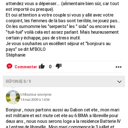
attendez vous a dépenser.... (alimentaire bien sûr, car tout
est importé ou presque).
Et oui attention a votre couple si vous y allé avec votre
conjoint, les femmes de là bas sont terrible, ne jouez pas...
On les surnomme les "serpents" les " sida" ou encore les
"tué-tué" voilà cela est assez parlant. Mais heureusement
certain y échappe, pas de stress inutil.
Je vous souhaites un excéllent séjour et "bonjours au
pays" se dit M'BOLO
Stéphanie
0
Commenter
RÉPONSE 8 / 9
Utilisateur anonyme
14 mai 2009 à 14:56
Bonjour , nous partons aussi au Gabon cet ete , mon mari
est militaire et est mute cet ete au 6 BIMA a libreville pour
deux ans , nous nous serons loge a la residence Batterie IV
a l entree de libreville . Mon mari commence le 3 juillet et