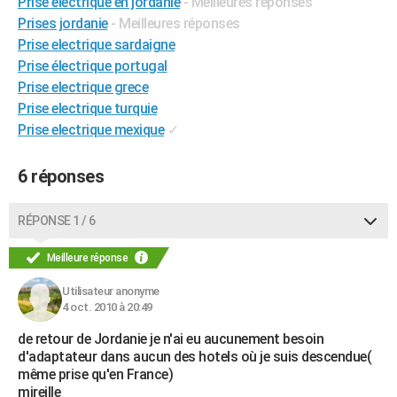
Prise electrique en jordanie
- Meilleures réponses
City break
Voyage de noces
Climat
Destinations
Voyage nature
Forum
+
PHOTO
Prises jordanie
- Meilleures réponses
Prise electrique sardaigne
GUIDES D'ACHAT
Prise électrique portugal
Prise electrique grece
BONS PLANS
Prise electrique turquie
CARTE DE VOEUX
Prise electrique mexique
✓
Carte Bonne année
Carte Pâques
Carte de Noël
Carte Saint-Valentin
Carte d'anniversaire
DICTIONNAIRE
6 réponses
Biographies
Expressions
Dictionnaire
Citations
Proverbes
PROGRAMME TV
RÉPONSE 1 / 6
COPAINS D'AVANT
Meilleure réponse
Se connecter
Collèges
Universités
Service militaire
S'inscrire
Lycées
Primaires
Entreprises
Avis de recherche
AVIS DE DÉCÈS
Utilisateur anonyme
4 oct. 2010 à 20:49
FORUM
de retour de Jordanie je n'ai eu aucunement besoin
Lifestyle
Sport
Television
Cinema
Bricolage
Culture
Auto
Voyage
d'adaptateur dans aucun des hotels où je suis descendue(
même prise qu'en France)
mireille