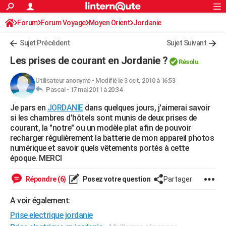
ACTUALITÉS
Forum
Forum Voyage
Moyen Orient
Connexion
S'inscrire
Jordanie
Rechercher
Société
Education
Villes
Politique
Faits Divers
Monde
+
SPORT
Sujet Précédent
Sujet Suivant
Football
Cyclisme
Forum
Coupe du monde 2026
Tennis
Rugby
CULTURE
Les prises de courant en Jordanie ?
Résolu
TNT
Cinéma
Musique
Programme TV
Streaming
Sorties cinéma
+
FINANCE
Utilisateur anonyme
-
Modifié le 3 oct. 2010 à 16:53
Pascal -
17 mai 2011 à 20:34
Impôts
Immobilier
Banque
Crédit
Retraite
Epargne
Risques naturels par ville
Assurance
AUTO
Je pars en
JORDANIE
dans quelques jours, j'aimerai savoir
Réserver un essai
Berlines
Forum auto
Essais
Citadines
SUV
+
HIGH-TECH
si les chambres d'hôtels sont munis de deux prises de
courant, la "notre" ou un modèle plat afin de pouvoir
Meilleur smartphone
Ordinateurs
Guide high-tech
Mobiles
Internet
Jeux vidéo
+
BRICOLAGE
recharger régulièrement la batterie de mon appareil photos
numérique et savoir quels vêtements portés à cette
Aménagement intérieur
Cuisine
Jardinage
+
Forum
Extérieur
Salle de bains
Rangement
WEEK-END
époque. MERCI
Escapades
Expositions
Week-end nature
Guides de France
Patrimoine
Musées
+
LIFESTYLE
Répondre (6)
Posez votre question
Partager
Bien-être
Mode
+
Art de vivre
Loisirs
Modes de vie
SANTE
A voir également:
Prise electrique jordanie
Guide de la santé
Médicaments
+
Alimentation
Maladies
Sommeil
VOYAGE