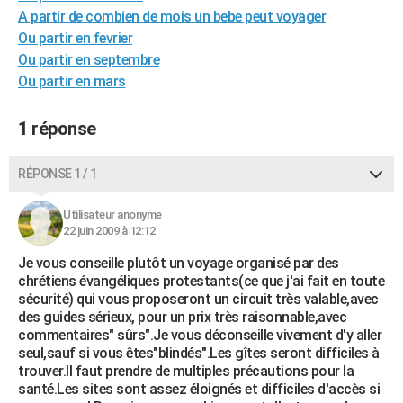
A partir de combien de mois un bebe peut voyager
City break
Voyage de noces
Climat
Destinations
Voyage nature
Forum
+
PHOTO
Ou partir en fevrier
GUIDES D'ACHAT
Ou partir en septembre
Ou partir en mars
BONS PLANS
1 réponse
CARTE DE VOEUX
Carte Bonne année
Carte Pâques
Carte de Noël
Carte Saint-Valentin
Carte d'anniversaire
DICTIONNAIRE
RÉPONSE 1 / 1
Biographies
Expressions
Dictionnaire
Citations
Proverbes
PROGRAMME TV
Utilisateur anonyme
22 juin 2009 à 12:12
COPAINS D'AVANT
Je vous conseille plutôt un voyage organisé par des
Se connecter
Collèges
Universités
Service militaire
S'inscrire
Lycées
Primaires
Entreprises
Avis de recherche
AVIS DE DÉCÈS
chrétiens évangéliques protestants(ce que j'ai fait en toute
sécurité) qui vous proposeront un circuit très valable,avec
FORUM
des guides sérieux, pour un prix très raisonnable,avec
commentaires" sûrs".Je vous déconseille vivement d'y aller
Lifestyle
Sport
Television
Cinema
Bricolage
Culture
Auto
Voyage
seul,sauf si vous êtes"blindés".Les gîtes seront difficiles à
trouver.Il faut prendre de multiples précautions pour la
santé.Les sites sont assez éloignés et difficiles d'accès si