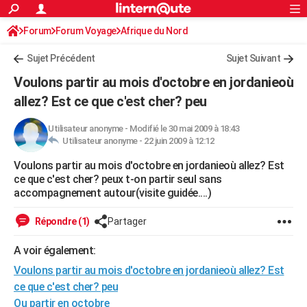
ACTUALITÉS
Forum
Forum Voyage
Afrique du Nord
Connexion
S'inscrire
Rechercher
Société
Education
Villes
Politique
Faits Divers
Monde
+
SPORT
Sujet Précédent
Sujet Suivant
Football
Cyclisme
Forum
Coupe du monde 2026
Tennis
Rugby
CULTURE
Voulons partir au mois d'octobre en jordanieoù
TNT
Cinéma
Musique
Programme TV
Streaming
Sorties cinéma
+
allez? Est ce que c'est cher? peu
FINANCE
Impôts
Immobilier
Banque
Crédit
Retraite
Epargne
Risques naturels par ville
Assurance
AUTO
Utilisateur anonyme
-
Modifié le 30 mai 2009 à 18:43
Utilisateur anonyme -
22 juin 2009 à 12:12
Réserver un essai
Berlines
Forum auto
Essais
Citadines
SUV
+
HIGH-TECH
Voulons partir au mois d'octobre en jordanieoù allez? Est
ce que c'est cher? peux t-on partir seul sans
Meilleur smartphone
Ordinateurs
Guide high-tech
Mobiles
Internet
Jeux vidéo
+
BRICOLAGE
accompagnement autour(visite guidée....)
Aménagement intérieur
Cuisine
Jardinage
+
Forum
Extérieur
Salle de bains
Rangement
WEEK-END
Répondre (1)
Partager
Escapades
Expositions
Week-end nature
Guides de France
Patrimoine
Musées
+
LIFESTYLE
A voir également:
Bien-être
Mode
+
Art de vivre
Loisirs
Modes de vie
SANTE
Voulons partir au mois d'octobre en jordanieoù allez? Est
ce que c'est cher? peu
Guide de la santé
Médicaments
+
Alimentation
Maladies
Sommeil
VOYAGE
Ou partir en octobre