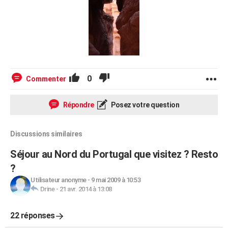
0
Commenter
Répondre
Posez votre question
Discussions similaires
Séjour au Nord du Portugal que visitez ? Resto
?
Utilisateur anonyme
-
9 mai 2009 à 10:53
Drine
-
21 avr. 2014 à 13:08
22 réponses