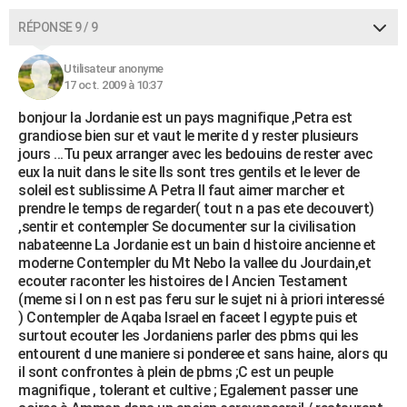
RÉPONSE 9 / 9
Utilisateur anonyme
17 oct. 2009 à 10:37
bonjour la Jordanie est un pays magnifique ,Petra est
grandiose bien sur et vaut le merite d y rester plusieurs
jours ...Tu peux arranger avec les bedouins de rester avec
eux la nuit dans le site Ils sont tres gentils et le lever de
soleil est sublissime A Petra Il faut aimer marcher et
prendre le temps de regarder( tout n a pas ete decouvert)
,sentir et contempler Se documenter sur la civilisation
nabateenne La Jordanie est un bain d histoire ancienne et
moderne Contempler du Mt Nebo la vallee du Jourdain,et
ecouter raconter les histoires de l Ancien Testament
(meme si l on n est pas feru sur le sujet ni à priori interessé
) Contempler de Aqaba Israel en faceet l egypte puis et
surtout ecouter les Jordaniens parler des pbms qui les
entourent d une maniere si ponderee et sans haine, alors qu
il sont confrontes à plein de pbms ;C est un peuple
magnifique , tolerant et cultive ; Egalement passer une