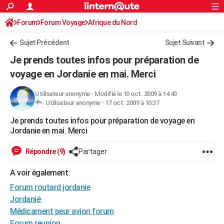
ACTUALITÉS
Forum
Forum Voyage
Afrique du Nord
Connexion
S'inscrire
Rechercher
Société
Education
Villes
Politique
Faits Divers
Monde
+
SPORT
Sujet Précédent
Sujet Suivant
Football
Cyclisme
Forum
Coupe du monde 2026
Tennis
Rugby
CULTURE
Je prends toutes infos pour préparation de
TNT
Cinéma
Musique
Programme TV
Streaming
Sorties cinéma
+
voyage en Jordanie en mai. Merci
FINANCE
Impôts
Immobilier
Banque
Crédit
Retraite
Epargne
Risques naturels par ville
Assurance
AUTO
Utilisateur anonyme
-
Modifié le 10 oct. 2009 à 14:43
Utilisateur anonyme -
17 oct. 2009 à 10:37
Réserver un essai
Berlines
Forum auto
Essais
Citadines
SUV
+
HIGH-TECH
Je prends toutes infos pour préparation de voyage en
Jordanie en mai. Merci
Meilleur smartphone
Ordinateurs
Guide high-tech
Mobiles
Internet
Jeux vidéo
+
BRICOLAGE
Répondre (9)
Partager
Aménagement intérieur
Cuisine
Jardinage
+
Forum
Extérieur
Salle de bains
Rangement
WEEK-END
A voir également:
Escapades
Expositions
Week-end nature
Guides de France
Patrimoine
Musées
+
LIFESTYLE
Forum routard jordanie
Bien-être
Mode
+
Art de vivre
Loisirs
Modes de vie
SANTE
Jordanië
Médicament peur avion forum
Guide de la santé
Médicaments
+
Alimentation
Maladies
Sommeil
VOYAGE
Forum reunion