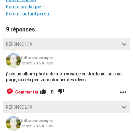
City break
Voyage de noces
Climat
Destinations
Voyage nature
Forum
+
Forum sardaigne
✓
PHOTO
Forum routard perou
GUIDES D'ACHAT
9 réponses
BONS PLANS
CARTE DE VOEUX
RÉPONSE 1 / 9
Carte Bonne année
Carte Pâques
Carte de Noël
Carte Saint-Valentin
Carte d'anniversaire
DICTIONNAIRE
Utilisateur anonyme
12 oct. 2009 à 14:23
Biographies
Expressions
Dictionnaire
Citations
Proverbes
PROGRAMME TV
j' ais un album photo de mon voyage en Jordanie, sur ma
COPAINS D'AVANT
page, si cela peu vous donner des idées.
Se connecter
Collèges
Universités
Service militaire
S'inscrire
Lycées
Primaires
Entreprises
Avis de recherche
AVIS DE DÉCÈS
0
Commenter
FORUM
RÉPONSE 2 / 9
Lifestyle
Sport
Television
Cinema
Bricolage
Culture
Auto
Voyage
Utilisateur anonyme
12 oct. 2009 à 15:59