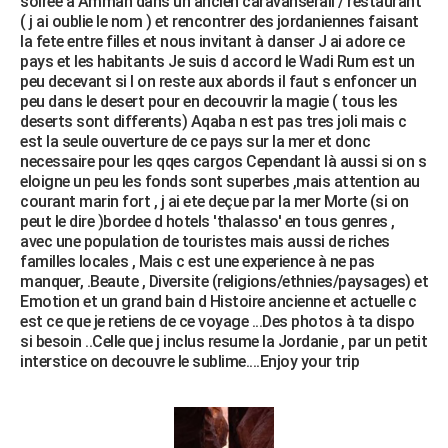
soiree à Amman dans un ancien caravanserail / restaurant
( j ai oublie le nom ) et rencontrer des jordaniennes faisant
la fete entre filles et nous invitant à danser J ai adore ce
pays et les habitants Je suis d accord le Wadi Rum est un
peu decevant si l on reste aux abords il faut s enfoncer un
peu dans le desert pour en decouvrir la magie ( tous les
deserts sont differents) Aqaba n est pas tres joli mais c
est la seule ouverture de ce pays sur la mer et donc
necessaire pour les qqes cargos Cependant là aussi si on s
eloigne un peu les fonds sont superbes ,mais attention au
courant marin fort , j ai ete deçue par la mer Morte (si on
peut le dire )bordee d hotels 'thalasso' en tous genres ,
avec une population de touristes mais aussi de riches
familles locales , Mais c est une experience à ne pas
manquer, .Beaute , Diversite (religions/ethnies/paysages) et
Emotion et un grand bain d Histoire ancienne et actuelle c
est ce que je retiens de ce voyage ...Des photos à ta dispo
si besoin ..Celle que j inclus resume la Jordanie , par un petit
interstice on decouvre le sublime....Enjoy your trip