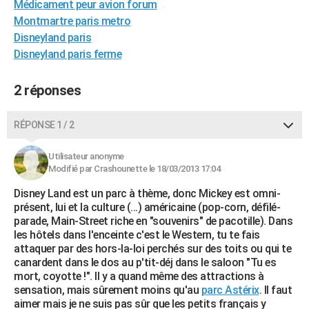
Médicament peur avion forum
City break
Voyage de noces
Climat
Destinations
Voyage nature
Forum
+
PHOTO
Montmartre paris metro
Disneyland paris
GUIDES D'ACHAT
Disneyland paris ferme
BONS PLANS
2 réponses
CARTE DE VOEUX
Carte Bonne année
Carte Pâques
Carte de Noël
Carte Saint-Valentin
Carte d'anniversaire
RÉPONSE 1 / 2
DICTIONNAIRE
Biographies
Expressions
Dictionnaire
Citations
Proverbes
PROGRAMME TV
Utilisateur anonyme
Modifié par Crashounette le 18/03/2013 17:04
COPAINS D'AVANT
Disney Land est un parc à thème, donc Mickey est omni-
présent, lui et la culture (...) américaine (pop-corn, défilé-
Se connecter
Collèges
Universités
Service militaire
S'inscrire
Lycées
Primaires
Entreprises
Avis de recherche
AVIS DE DÉCÈS
parade, Main-Street riche en "souvenirs" de pacotille). Dans
les hôtels dans l'enceinte c'est le Western, tu te fais
FORUM
attaquer par des hors-la-loi perchés sur des toits ou qui te
canardent dans le dos au p'tit-déj dans le saloon "Tu es
Lifestyle
Sport
Television
Cinema
Bricolage
Culture
Auto
Voyage
mort, coyotte !". Il y a quand même des attractions à
sensation, mais sûrement moins qu'au
parc Astérix
. Il faut
aimer mais je ne suis pas sûr que les petits français y