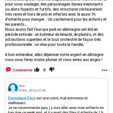
pour vous soulager, des personnages disney inexistants
ou alors fuyants et furtifs, des structures restauratiion
très rares et hors de prix et infectes avec là aussi 1h
d'attente pour manger... Un cachemard pour les enfants et
les parents...
Nous avons fait l'europa park en allemagne cet été en
période estivale : un bohneur de beauté, de plaisirs, et des
attractions superbes et le tout orchestré de façon très
professionnelle : un rêve pour toute la famille,
à bon entendeur, allez dépenser votre argent en allmagne
vous vous ferez moins plumer et vous serez aux anges !
0
Commenter
Jilou
24 févr. 2014 à 21:49
Disneyland Paris
est une ruine, mal entretenu et
vieillissant.
Je ne recommande pas, j y suis aller avec mes enfants en
bas âge ce week end, et il y avait des files d attente de 1 h