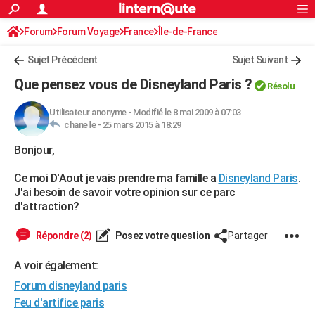
ACTUALITÉS
Forum
Forum Voyage
France
Connexion
S'inscrire
Île-de-France
Rechercher
Société
Education
Villes
Politique
Faits Divers
Monde
+
SPORT
Sujet Précédent
Sujet Suivant
Football
Cyclisme
Forum
Coupe du monde 2026
Tennis
Rugby
CULTURE
Que pensez vous de Disneyland Paris ?
Résolu
TNT
Cinéma
Musique
Programme TV
Streaming
Sorties cinéma
+
FINANCE
Utilisateur anonyme
-
Modifié le 8 mai 2009 à 07:03
chanelle -
25 mars 2015 à 18:29
Impôts
Immobilier
Banque
Crédit
Retraite
Epargne
Risques naturels par ville
Assurance
AUTO
Bonjour,
Réserver un essai
Berlines
Forum auto
Essais
Citadines
SUV
+
HIGH-TECH
Ce moi D'Aout je vais prendre ma famille a
Disneyland Paris
.
Meilleur smartphone
Ordinateurs
Guide high-tech
Mobiles
Internet
Jeux vidéo
+
BRICOLAGE
J'ai besoin de savoir votre opinion sur ce parc
d'attraction?
Aménagement intérieur
Cuisine
Jardinage
+
Forum
Extérieur
Salle de bains
Rangement
WEEK-END
Répondre (2)
Posez votre question
Partager
Escapades
Expositions
Week-end nature
Guides de France
Patrimoine
Musées
+
LIFESTYLE
A voir également:
Bien-être
Mode
+
Art de vivre
Loisirs
Modes de vie
SANTE
Forum disneyland paris
Guide de la santé
Médicaments
+
Alimentation
Maladies
Sommeil
Feu d'artifice paris
VOYAGE