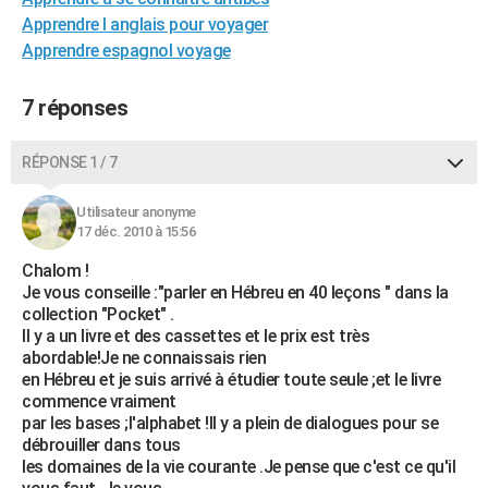
City break
Voyage de noces
Climat
Destinations
Voyage nature
Forum
+
Apprendre l anglais pour voyager
PHOTO
Apprendre espagnol voyage
GUIDES D'ACHAT
7 réponses
BONS PLANS
CARTE DE VOEUX
RÉPONSE 1 / 7
Carte Bonne année
Carte Pâques
Carte de Noël
Carte Saint-Valentin
Carte d'anniversaire
DICTIONNAIRE
Utilisateur anonyme
17 déc. 2010 à 15:56
Biographies
Expressions
Dictionnaire
Citations
Proverbes
PROGRAMME TV
Chalom !
COPAINS D'AVANT
Je vous conseille :"parler en Hébreu en 40 leçons " dans la
collection "Pocket" .
Se connecter
Collèges
Universités
Service militaire
S'inscrire
Lycées
Primaires
Entreprises
Avis de recherche
Il y a un livre et des cassettes et le prix est très
AVIS DE DÉCÈS
abordable!Je ne connaissais rien
en Hébreu et je suis arrivé à étudier toute seule ;et le livre
FORUM
commence vraiment
Lifestyle
Sport
Television
Cinema
Bricolage
Culture
Auto
Voyage
par les bases ;l'alphabet !Il y a plein de dialogues pour se
débrouiller dans tous
les domaines de la vie courante .Je pense que c'est ce qu'il