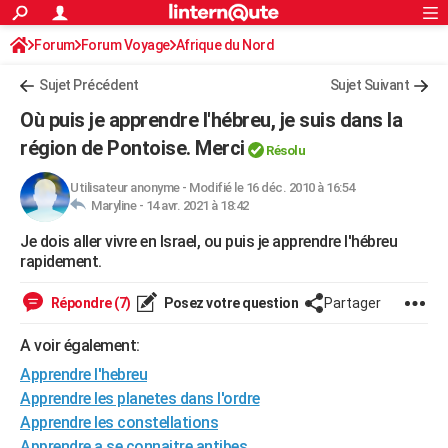
ACTUALITÉS
Forum
Forum Voyage
Afrique du Nord
Connexion
S'inscrire
Rechercher
Société
Education
Villes
Politique
Faits Divers
Monde
+
SPORT
Sujet Précédent
Sujet Suivant
Football
Cyclisme
Forum
Coupe du monde 2026
Tennis
Rugby
CULTURE
Où puis je apprendre l'hébreu, je suis dans la
TNT
Cinéma
Musique
Programme TV
Streaming
Sorties cinéma
+
région de Pontoise. Merci
FINANCE
Résolu
Impôts
Immobilier
Banque
Crédit
Retraite
Epargne
Risques naturels par ville
Assurance
AUTO
Utilisateur anonyme
-
Modifié le 16 déc. 2010 à 16:54
Maryline -
14 avr. 2021 à 18:42
Réserver un essai
Berlines
Forum auto
Essais
Citadines
SUV
+
HIGH-TECH
Je dois aller vivre en Israel, ou puis je apprendre l'hébreu
rapidement.
Meilleur smartphone
Ordinateurs
Guide high-tech
Mobiles
Internet
Jeux vidéo
+
BRICOLAGE
Répondre (7)
Posez votre question
Partager
Aménagement intérieur
Cuisine
Jardinage
+
Forum
Extérieur
Salle de bains
Rangement
WEEK-END
A voir également:
Escapades
Expositions
Week-end nature
Guides de France
Patrimoine
Musées
+
LIFESTYLE
Apprendre l'hebreu
Bien-être
Mode
+
Art de vivre
Loisirs
Modes de vie
SANTE
Apprendre les planetes dans l'ordre
Apprendre les constellations
Guide de la santé
Médicaments
+
Alimentation
Maladies
Sommeil
VOYAGE
Apprendre a se connaitre antibes