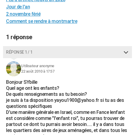
City break
Voyage de noces
Climat
Destinations
Voyage nature
Forum
+
Jour de l'an
PHOTO
2 novembre férié
GUIDES D'ACHAT
Comment se rendre à montmartre
BONS PLANS
1 réponse
CARTE DE VOEUX
RÉPONSE 1 / 1
Carte Bonne année
Carte Pâques
Carte de Noël
Carte Saint-Valentin
Carte d'anniversaire
DICTIONNAIRE
Utilisateur anonyme
Biographies
Expressions
Dictionnaire
Citations
Proverbes
PROGRAMME TV
22 août 2010 à 17:57
COPAINS D'AVANT
Bonjour SYbille
Quel age ont les enfants?
Se connecter
Collèges
Universités
Service militaire
S'inscrire
Lycées
Primaires
Entreprises
Avis de recherche
AVIS DE DÉCÈS
De quels renseignements as tu besoin?
je suis à ta disposition yayou1900@yahoo.fr si tu as des
FORUM
questions spécifiques
D'une manière générale en Israel, comme en Fance lenfant
Lifestyle
Sport
Television
Cinema
Bricolage
Culture
Auto
Voyage
est considére comme "l'enfant roi", tu pourras trouver de
partout ce dont tu purrais avoir besoin..... il y a dans tous
les quartiers des aires de jeux aménagées, et dans tous les