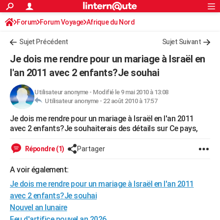
ACTUALITÉS
Forum
Forum Voyage
Afrique du Nord
Connexion
S'inscrire
Rechercher
Société
Education
Villes
Politique
Faits Divers
Monde
+
SPORT
Sujet Précédent
Sujet Suivant
Football
Cyclisme
Forum
Coupe du monde 2026
Tennis
Rugby
CULTURE
Je dois me rendre pour un mariage à Israël en
TNT
Cinéma
Musique
Programme TV
Streaming
Sorties cinéma
+
l'an 2011 avec 2 enfants?Je souhai
FINANCE
Impôts
Immobilier
Banque
Crédit
Retraite
Epargne
Risques naturels par ville
Assurance
AUTO
Utilisateur anonyme
-
Modifié le 9 mai 2010 à 13:08
Utilisateur anonyme -
22 août 2010 à 17:57
Réserver un essai
Berlines
Forum auto
Essais
Citadines
SUV
+
HIGH-TECH
Je dois me rendre pour un mariage à Israël en l'an 2011
avec 2 enfants?Je souhaiterais des détails sur Ce pays,
Meilleur smartphone
Ordinateurs
Guide high-tech
Mobiles
Internet
Jeux vidéo
+
BRICOLAGE
Répondre (1)
Partager
Aménagement intérieur
Cuisine
Jardinage
+
Forum
Extérieur
Salle de bains
Rangement
WEEK-END
A voir également:
Escapades
Expositions
Week-end nature
Guides de France
Patrimoine
Musées
+
LIFESTYLE
Je dois me rendre pour un mariage à Israël en l'an 2011
Bien-être
Mode
+
Art de vivre
Loisirs
Modes de vie
SANTE
avec 2 enfants?Je souhai
Nouvel an lunaire
Guide de la santé
Médicaments
+
Alimentation
Maladies
Sommeil
VOYAGE
Feu d'artifice nouvel an 2026