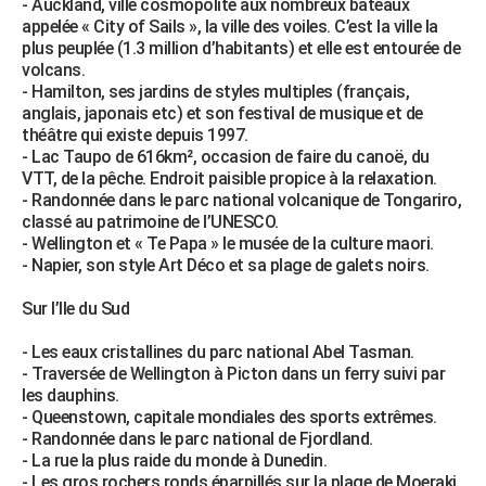
- Auckland, ville cosmopolite aux nombreux bateaux
appelée « City of Sails », la ville des voiles. C’est la ville la
plus peuplée (1.3 million d’habitants) et elle est entourée de
volcans.
- Hamilton, ses jardins de styles multiples (français,
anglais, japonais etc) et son festival de musique et de
théâtre qui existe depuis 1997.
- Lac Taupo de 616km², occasion de faire du canoë, du
VTT, de la pêche. Endroit paisible propice à la relaxation.
- Randonnée dans le parc national volcanique de Tongariro,
classé au patrimoine de l’UNESCO.
- Wellington et « Te Papa » le musée de la culture maori.
- Napier, son style Art Déco et sa plage de galets noirs.
Sur l’Ile du Sud
- Les eaux cristallines du parc national Abel Tasman.
- Traversée de Wellington à Picton dans un ferry suivi par
les dauphins.
- Queenstown, capitale mondiales des sports extrêmes.
- Randonnée dans le parc national de Fjordland.
- La rue la plus raide du monde à Dunedin.
- Les gros rochers ronds éparpillés sur la plage de Moeraki.