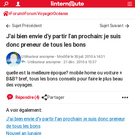
ACTUALITÉS
Forum
Forum Voyage
Océanie
Connexion
S'inscrire
Rechercher
Société
Education
Villes
Politique
Faits Divers
Monde
+
SPORT
Sujet Précédent
Sujet Suivant
Football
Cyclisme
Forum
Coupe du monde 2026
Tennis
Rugby
CULTURE
J'ai bien envie d'y partir l'an prochain: je suis
TNT
Cinéma
Musique
Programme TV
Streaming
Sorties cinéma
+
donc preneur de tous les bons
FINANCE
Impôts
Immobilier
Banque
Crédit
Retraite
Epargne
Risques naturels par ville
Assurance
AUTO
Utilisateur anonyme
-
Modifié le 30 juil. 2010 à 14:31
Utilisateur anonyme -
21 déc. 2010 à 13:37
Réserver un essai
Berlines
Forum auto
Essais
Citadines
SUV
+
HIGH-TECH
quelle est la meilleure époque? mobile home ou voiture +
B&B? bref, tous les bons conseils pour faire le plus beau
Meilleur smartphone
Ordinateurs
Guide high-tech
Mobiles
Internet
Jeux vidéo
+
BRICOLAGE
des voyages.
Aménagement intérieur
Cuisine
Jardinage
+
Forum
Extérieur
Salle de bains
Rangement
WEEK-END
Répondre (4)
Partager
Escapades
Expositions
Week-end nature
Guides de France
Patrimoine
Musées
+
LIFESTYLE
A voir également:
Bien-être
Mode
+
Art de vivre
Loisirs
Modes de vie
SANTE
J'ai bien envie d'y partir l'an prochain: je suis donc preneur
de tous les bons
Guide de la santé
Médicaments
+
Alimentation
Maladies
Sommeil
VOYAGE
Nouvel an lunaire