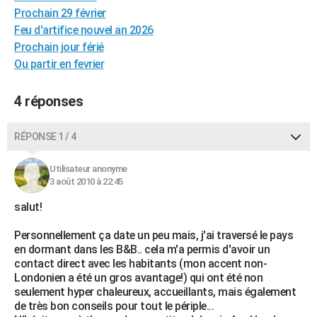
Prochain 29 février
City break
Voyage de noces
Climat
Destinations
Voyage nature
Forum
+
PHOTO
Feu d'artifice nouvel an 2026
GUIDES D'ACHAT
Prochain jour férié
Ou partir en fevrier
BONS PLANS
4 réponses
CARTE DE VOEUX
Carte Bonne année
Carte Pâques
Carte de Noël
Carte Saint-Valentin
Carte d'anniversaire
DICTIONNAIRE
RÉPONSE 1 / 4
Biographies
Expressions
Dictionnaire
Citations
Proverbes
PROGRAMME TV
Utilisateur anonyme
3 août 2010 à 22:45
COPAINS D'AVANT
salut!
Se connecter
Collèges
Universités
Service militaire
S'inscrire
Lycées
Primaires
Entreprises
Avis de recherche
AVIS DE DÉCÈS
Personnellement ça date un peu mais, j'ai traversé le pays
FORUM
en dormant dans les B&B.. cela m'a permis d'avoir un
contact direct avec les habitants (mon accent non-
Lifestyle
Sport
Television
Cinema
Bricolage
Culture
Auto
Voyage
Londonien a été un gros avantage!) qui ont été non
seulement hyper chaleureux, accueillants, mais également
de très bon conseils pour tout le périple...