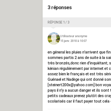
3 réponses
RÉPONSE 1 / 3
Utilisateur anonyme
15 janv. 2010 à 10:07
en géneral les pluies n'arrivent que f
sommes partis 2 ans de suite à la sa
très bronzés,donc rien d'inquiétant; 
kénian régulièrement par internet et ce
assez bien le français et est très sèri
Guénael et Nadège qui ont donné son 
[steinert200x@yahoo.com] bon voyage 
pays il n'y a aucun danger et ils sont 
petits cadeaux prenez plutôt des cray
scolarisés car il faut payer tout cela