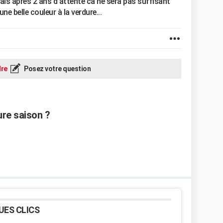
, mais après 2 ans d'attente ca ne sera pas suffisant
ne belle couleur à la verdure...
re
Posez votre question
ure saison ?
UES CLICS