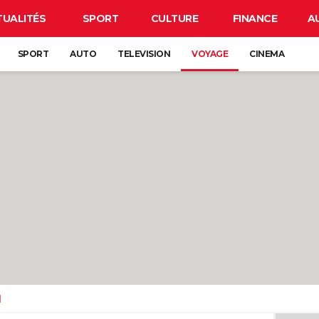
TUALITÉS
SPORT
CULTURE
FINANCE
A
SPORT
AUTO
TELEVISION
VOYAGE
CINEMA
d