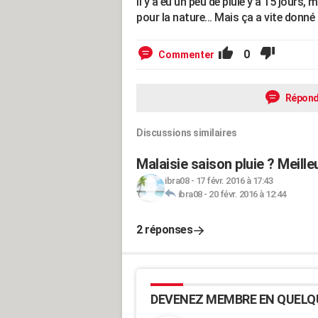
Il y a eu un peu de pluie y'a 15 jours
pour la nature... Mais ça a vite donné u
0
Commenter
Répond
Discussions similaires
Malaisie saison pluie ? Meille
ibra08
-
17 févr. 2016 à 17:43
ibra08
-
20 févr. 2016 à 12:44
2 réponses
DEVENEZ MEMBRE EN QUELQ