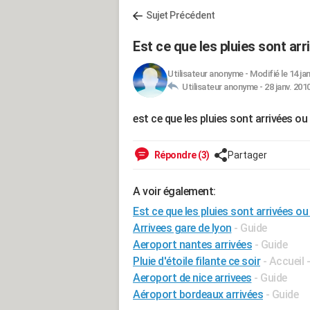
Sujet Précédent
Est ce que les pluies sont ar
Utilisateur anonyme
-
Modifié le 14 ja
Utilisateur anonyme -
28 janv. 201
est ce que les pluies sont arrivées ou
Répondre (3)
Partager
A voir également:
Est ce que les pluies sont arrivées o
Arrivees gare de lyon
- Guide
Aeroport nantes arrivées
- Guide
Pluie d'étoile filante ce soir
- Accueil -
Aeroport de nice arrivees
- Guide
Aéroport bordeaux arrivées
- Guide