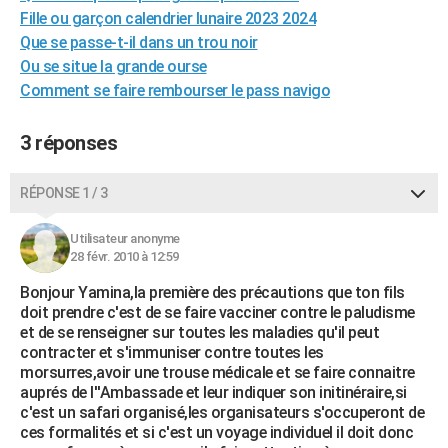
Fille ou garçon calendrier lunaire 2023 2024
City break
Voyage de noces
Climat
Destinations
Voyage nature
Forum
+
PHOTO
Que se passe-t-il dans un trou noir
GUIDES D'ACHAT
Ou se situe la grande ourse
Comment se faire rembourser le pass navigo
BONS PLANS
3 réponses
CARTE DE VOEUX
Carte Bonne année
Carte Pâques
Carte de Noël
Carte Saint-Valentin
Carte d'anniversaire
DICTIONNAIRE
RÉPONSE 1 / 3
Biographies
Expressions
Dictionnaire
Citations
Proverbes
PROGRAMME TV
Utilisateur anonyme
28 févr. 2010 à 12:59
COPAINS D'AVANT
Bonjour Yamina,la première des précautions que ton fils
Se connecter
Collèges
Universités
Service militaire
S'inscrire
Lycées
Primaires
Entreprises
Avis de recherche
AVIS DE DÉCÈS
doit prendre c'est de se faire vacciner contre le paludisme
et de se renseigner sur toutes les maladies qu'il peut
FORUM
contracter et s'immuniser contre toutes les
morsurres,avoir une trouse médicale et se faire connaitre
Lifestyle
Sport
Television
Cinema
Bricolage
Culture
Auto
Voyage
auprés de l''Ambassade et leur indiquer son initinéraire,si
c'est un safari organisé,les organisateurs s'occuperont de
ces formalités et si c'est un voyage individuel il doit donc