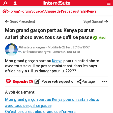
ACTUALITÉS
Forum
Forum Voyage
Afrique de l'est et australe
Connexion
S'inscrire
Kenya
Rechercher
Société
Education
Villes
Politique
Faits Divers
Monde
+
SPORT
Sujet Précédent
Sujet Suivant
Football
Cyclisme
Forum
Coupe du monde 2026
Tennis
Rugby
CULTURE
Mon grand garçon part au Kenya pour un
TNT
Cinéma
Musique
Programme TV
Streaming
Sorties cinéma
+
safari photo avec tous se qu'il se passe
FINANCE
Résolu
Impôts
Immobilier
Banque
Crédit
Retraite
Epargne
Risques naturels par ville
Assurance
AUTO
Utilisateur anonyme
-
Modifié le 28 févr. 2010 à 10:57
Utilisateur anonyme -
3 mars 2010 à 13:40
Réserver un essai
Berlines
Forum auto
Essais
Citadines
SUV
+
HIGH-TECH
Mon grand garçon part au
Kenya
pour un safari photo
avec tous se qu'il se passe maintenant dans les pays
Meilleur smartphone
Ordinateurs
Guide high-tech
Mobiles
Internet
Jeux vidéo
+
BRICOLAGE
africains y-a t-il un danger pour lui ?????
Aménagement intérieur
Cuisine
Jardinage
+
Forum
Extérieur
Salle de bains
Rangement
WEEK-END
Répondre (3)
Posez votre question
Partager
Escapades
Expositions
Week-end nature
Guides de France
Patrimoine
Musées
+
LIFESTYLE
A voir également:
Bien-être
Mode
+
Art de vivre
Loisirs
Modes de vie
SANTE
Mon grand garçon part au Kenya pour un safari photo
avec tous se qu'il se passe
Guide de la santé
Médicaments
+
Alimentation
Maladies
Sommeil
VOYAGE
Qu'est ce qui est plus grand que l'univers