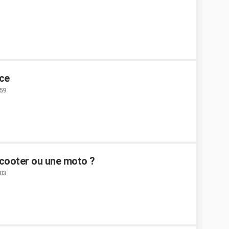
ice
:59
 scooter ou une moto ?
:03