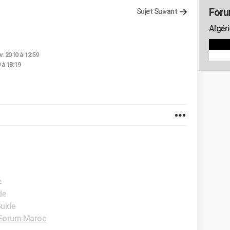
Foru
Sujet Suivant
Algéri
v. 2010 à 12:59
 à 18:19
e
de
Guide
Forum Maroc