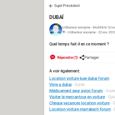
Sujet Précédent
DUBAÏ
Utilisateur anonyme
-
Modifié le 12 no
Utilisateur anonyme -
22 nov. 2010
Quel temps fait-il en ce moment ?
Répondre (1)
Partager
A voir également:
Location voiture luxe dubai forum
Vivre a dubai
- Guide
Médicament peur avion forum
- Guid
Visiter le mercantour en voiture
- Gui
Cheque vacances location voiture
- 
Location voiture marrakech forum
-