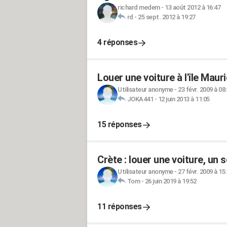
richard medem
-
13 août 2012 à 16:47
rd
-
25 sept. 2012 à 19:27
4 réponses
Louer une voiture à l'île Maur
Utilisateur anonyme
-
23 févr. 2009 à 08
JOKA441
-
12 juin 2013 à 11:05
15 réponses
Crète : louer une voiture, un
Utilisateur anonyme
-
27 févr. 2009 à 15
Tom
-
26 juin 2019 à 19:52
11 réponses