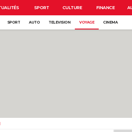
TUALITÉS
SPORT
CULTURE
FINANCE
A
SPORT
AUTO
TELEVISION
VOYAGE
CINEMA
d