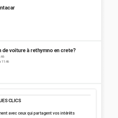
entacar
 de voiture à rethymno en crete?
:46
 11:46
UES CLICS
nt avec ceux qui partagent vos intérêts