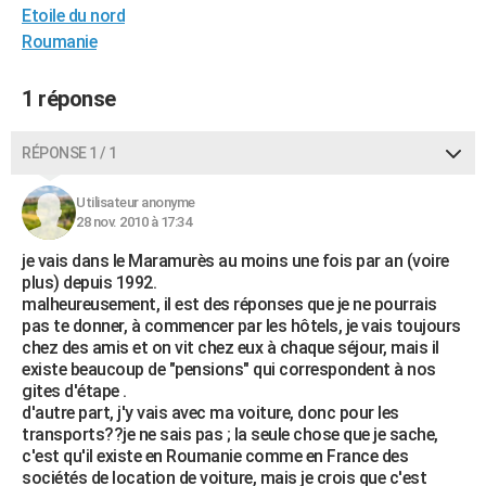
Etoile du nord
City break
Voyage de noces
Climat
Destinations
Voyage nature
Forum
+
PHOTO
Roumanie
GUIDES D'ACHAT
1 réponse
BONS PLANS
RÉPONSE 1 / 1
CARTE DE VOEUX
Carte Bonne année
Carte Pâques
Carte de Noël
Carte Saint-Valentin
Carte d'anniversaire
DICTIONNAIRE
Utilisateur anonyme
28 nov. 2010 à 17:34
Biographies
Expressions
Dictionnaire
Citations
Proverbes
PROGRAMME TV
je vais dans le Maramurès au moins une fois par an (voire
plus) depuis 1992.
COPAINS D'AVANT
malheureusement, il est des réponses que je ne pourrais
pas te donner, à commencer par les hôtels, je vais toujours
Se connecter
Collèges
Universités
Service militaire
S'inscrire
Lycées
Primaires
Entreprises
Avis de recherche
AVIS DE DÉCÈS
chez des amis et on vit chez eux à chaque séjour, mais il
existe beaucoup de "pensions" qui correspondent à nos
FORUM
gites d'étape .
d'autre part, j'y vais avec ma voiture, donc pour les
Lifestyle
Sport
Television
Cinema
Bricolage
Culture
Auto
Voyage
transports??je ne sais pas ; la seule chose que je sache,
c'est qu'il existe en Roumanie comme en France des
sociétés de location de voiture, mais je crois que c'est