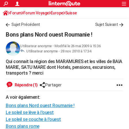
ACTUALITÉS
Forum
Forum Voyage
Europe
Connexion
S'inscrire
Suisse
Rechercher
Société
Education
Villes
Politique
Faits Divers
Monde
+
SPORT
Sujet Précédent
Sujet Suivant
Football
Cyclisme
Forum
Coupe du monde 2026
Tennis
Rugby
CULTURE
Bons plans Nord ouest Roumanie !
TNT
Cinéma
Musique
Programme TV
Streaming
Sorties cinéma
+
FINANCE
Utilisateur anonyme
-
Modifié le 26 mai 2009 à 15:36
Utilisateur anonyme -
28 nov. 2010 à 17:34
Impôts
Immobilier
Banque
Crédit
Retraite
Epargne
Risques naturels par ville
Assurance
AUTO
Qui connait la région des MARAMURES et les villes de BAIA
Réserver un essai
Berlines
Forum auto
Essais
Citadines
SUV
+
HIGH-TECH
MARIE, SATU MARE dont Hotels, pensions, excursions,
transports ? merci
Meilleur smartphone
Ordinateurs
Guide high-tech
Mobiles
Internet
Jeux vidéo
+
BRICOLAGE
Répondre (1)
Partager
Aménagement intérieur
Cuisine
Jardinage
+
Forum
Extérieur
Salle de bains
Rangement
WEEK-END
A voir également:
Escapades
Expositions
Week-end nature
Guides de France
Patrimoine
Musées
+
LIFESTYLE
Bons plans Nord ouest Roumanie !
Bien-être
Mode
+
Art de vivre
Loisirs
Modes de vie
Le soleil se lève à l'ouest
SANTE
Le soleil se couche à l'ouest
Guide de la santé
Médicaments
+
Alimentation
Maladies
Sommeil
VOYAGE
Bons plans rome