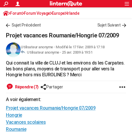
ACTUALITÉS
Forum
Forum Voyage
Europe
Connexion
S'inscrire
Irlande
Rechercher
Société
Education
Villes
Politique
Faits Divers
Monde
+
SPORT
Sujet Précédent
Sujet Suivant
Football
Cyclisme
Forum
Coupe du monde 2026
Tennis
Rugby
CULTURE
Projet vacances Roumanie/Hongrie 07/2009
TNT
Cinéma
Musique
Programme TV
Streaming
Sorties cinéma
+
FINANCE
Utilisateur anonyme
-
Modifié le 17 févr. 2009 à 17:18
Utilisateur anonyme -
25 avr. 2009 à 19:51
Impôts
Immobilier
Banque
Crédit
Retraite
Epargne
Risques naturels par ville
Assurance
AUTO
Qui connait la ville de CLUJ et les environs ds les Carpates.
Réserver un essai
Berlines
Forum auto
Essais
Citadines
SUV
+
HIGH-TECH
les bons plans, moyens de transport pour aller vers la
Hongrie hors mis EUROLINES ? Merci
Meilleur smartphone
Ordinateurs
Guide high-tech
Mobiles
Internet
Jeux vidéo
+
BRICOLAGE
Répondre (7)
Partager
Aménagement intérieur
Cuisine
Jardinage
+
Forum
Extérieur
Salle de bains
Rangement
WEEK-END
A voir également:
Escapades
Expositions
Week-end nature
Guides de France
Patrimoine
Musées
+
LIFESTYLE
Projet vacances Roumanie/Hongrie 07/2009
Bien-être
Mode
+
Art de vivre
Loisirs
Modes de vie
Hongrie
SANTE
Vacances scolaires
Guide de la santé
Médicaments
+
Alimentation
Maladies
Sommeil
VOYAGE
Roumanie