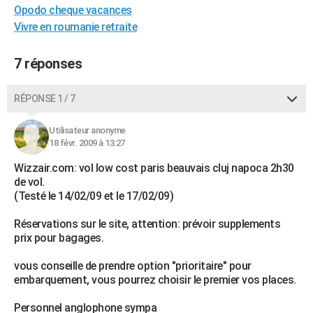
Opodo cheque vacances
City break
Voyage de noces
Climat
Destinations
Voyage nature
Forum
+
PHOTO
Vivre en roumanie retraite
GUIDES D'ACHAT
7 réponses
BONS PLANS
RÉPONSE 1 / 7
CARTE DE VOEUX
Carte Bonne année
Carte Pâques
Carte de Noël
Carte Saint-Valentin
Carte d'anniversaire
DICTIONNAIRE
Utilisateur anonyme
18 févr. 2009 à 13:27
Biographies
Expressions
Dictionnaire
Citations
Proverbes
PROGRAMME TV
Wizzair.com: vol low cost paris beauvais cluj napoca 2h30
de vol.
COPAINS D'AVANT
(Testé le 14/02/09 et le 17/02/09)
Se connecter
Collèges
Universités
Service militaire
S'inscrire
Lycées
Primaires
Entreprises
Avis de recherche
AVIS DE DÉCÈS
Réservations sur le site, attention: prévoir supplements
prix pour bagages.
FORUM
vous conseille de prendre option "prioritaire" pour
Lifestyle
Sport
Television
Cinema
Bricolage
Culture
Auto
Voyage
embarquement, vous pourrez choisir le premier vos places.
Personnel anglophone sympa