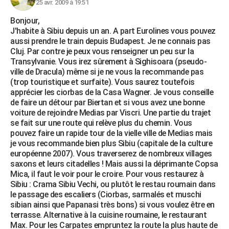
25 avr. 2009 à 19:51
Bonjour,
J'habite à Sibiu depuis un an. A part Eurolines vous pouvez
aussi prendre le train depuis Budapest. Je ne connais pas
Cluj. Par contre je peux vous renseigner un peu sur la
Transylvanie. Vous irez sûrement à Sighisoara (pseudo-
ville de Dracula) même si je ne vous la recommande pas
(trop touristique et surfaite). Vous saurez toutefois
apprécier les ciorbas de la Casa Wagner. Je vous conseille
de faire un détour par Biertan et si vous avez une bonne
voiture de rejoindre Medias par Viscri. Une partie du trajet
se fait sur une route qui relève plus du chemin. Vous
pouvez faire un rapide tour de la vielle ville de Medias mais
je vous recommande bien plus Sibiu (capitale de la culture
européenne 2007). Vous traverserez de nombreux villages
saxons et leurs citadelles ! Mais aussi la déprimante Copsa
Mica, il faut le voir pour le croire. Pour vous restaurez à
Sibiu : Crama Sibiu Vechi, ou plutôt le restau roumain dans
le passage des escaliers (Ciorbas, sarmalés et muschi
sibian ainsi que Papanasi très bons) si vous voulez être en
terrasse. Alternative à la cuisine roumaine, le restaurant
Max. Pour les Carpates empruntez la route la plus haute de