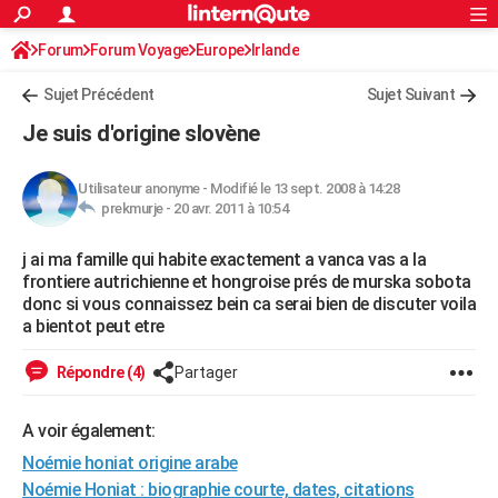
ACTUALITÉS
Forum
Forum Voyage
Europe
Connexion
S'inscrire
Irlande
Rechercher
Société
Education
Villes
Politique
Faits Divers
Monde
+
SPORT
Sujet Précédent
Sujet Suivant
Football
Cyclisme
Forum
Coupe du monde 2026
Tennis
Rugby
CULTURE
Je suis d'origine slovène
TNT
Cinéma
Musique
Programme TV
Streaming
Sorties cinéma
+
FINANCE
Utilisateur anonyme
-
Modifié le 13 sept. 2008 à 14:28
Impôts
Immobilier
Banque
Crédit
Retraite
Epargne
Risques naturels par ville
Assurance
AUTO
prekmurje -
20 avr. 2011 à 10:54
Réserver un essai
Berlines
Forum auto
Essais
Citadines
SUV
+
HIGH-TECH
j ai ma famille qui habite exactement a vanca vas a la
frontiere autrichienne et hongroise prés de murska sobota
Meilleur smartphone
Ordinateurs
Guide high-tech
Mobiles
Internet
Jeux vidéo
+
BRICOLAGE
donc si vous connaissez bein ca serai bien de discuter voila
a bientot peut etre
Aménagement intérieur
Cuisine
Jardinage
+
Forum
Extérieur
Salle de bains
Rangement
WEEK-END
Répondre (4)
Partager
Escapades
Expositions
Week-end nature
Guides de France
Patrimoine
Musées
+
LIFESTYLE
Bien-être
Mode
+
Art de vivre
Loisirs
Modes de vie
A voir également:
SANTE
Noémie honiat origine arabe
Guide de la santé
Médicaments
+
Alimentation
Maladies
Sommeil
VOYAGE
Noémie Honiat : biographie courte, dates, citations