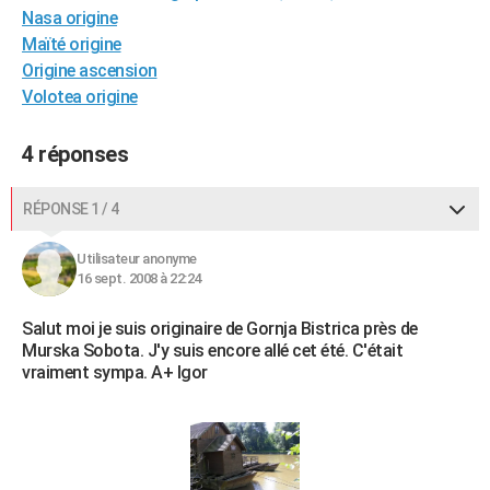
Nasa origine
City break
Voyage de noces
Climat
Destinations
Voyage nature
Forum
+
PHOTO
Maïté origine
Origine ascension
GUIDES D'ACHAT
Volotea origine
BONS PLANS
4 réponses
CARTE DE VOEUX
Carte Bonne année
Carte Pâques
Carte de Noël
Carte Saint-Valentin
Carte d'anniversaire
DICTIONNAIRE
RÉPONSE 1 / 4
Biographies
Expressions
Dictionnaire
Citations
Proverbes
PROGRAMME TV
Utilisateur anonyme
16 sept. 2008 à 22:24
COPAINS D'AVANT
Salut moi je suis originaire de Gornja Bistrica près de
Se connecter
Collèges
Universités
Service militaire
S'inscrire
Lycées
Primaires
Entreprises
Avis de recherche
AVIS DE DÉCÈS
Murska Sobota. J'y suis encore allé cet été. C'était
vraiment sympa. A+ Igor
FORUM
Lifestyle
Sport
Television
Cinema
Bricolage
Culture
Auto
Voyage