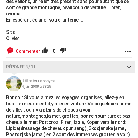
des vallons, un relief très présent sans pour autant que ce
soit de grande montagne, beaucoup de verdure ... bref,
sympa.
En espérant éclairer votre lanterne ...
Slts
Olivier
0
Commenter
RÉPONSE 3 / 11
Utilisateur anonyme
4 juin 2009 à 23:25
Bonsoir Si vous aimez les voyages organises, allez-y en
bus. Le mieux c,est d,y aller en voiture. Voici quelques noms
de villes , ou il y a pleins de choses a voir,
nature,montagnes,la mer, grottes, bonne nourriture et pas
chere. a la mer: Portoroz, Piran, Izola, Koper. vers le nord:
Lipica(dressage de chevaux pur sang) ,Skocjanske jame ,
Postonjska jama (les 2 sont des immenses grottes a voir)