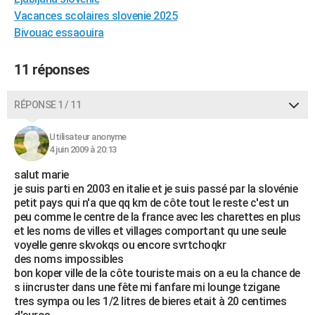
City break
Voyage de noces
Climat
Destinations
Voyage nature
Forum
+
Vacances scolaires slovenie 2025
PHOTO
Bivouac essaouira
GUIDES D'ACHAT
11 réponses
BONS PLANS
CARTE DE VOEUX
RÉPONSE 1 / 11
Carte Bonne année
Carte Pâques
Carte de Noël
Carte Saint-Valentin
Carte d'anniversaire
DICTIONNAIRE
Utilisateur anonyme
4 juin 2009 à 20:13
Biographies
Expressions
Dictionnaire
Citations
Proverbes
PROGRAMME TV
salut marie
COPAINS D'AVANT
je suis parti en 2003 en italie et je suis passé par la slovénie
petit pays qui n'a que qq km de côte tout le reste c'est un
Se connecter
Collèges
Universités
Service militaire
S'inscrire
Lycées
Primaires
Entreprises
Avis de recherche
peu comme le centre de la france avec les charettes en plus
AVIS DE DÉCÈS
et les noms de villes et villages comportant qu une seule
voyelle genre skvokqs ou encore svrtchoqkr
FORUM
des noms impossibles
Lifestyle
Sport
Television
Cinema
Bricolage
Culture
Auto
Voyage
bon koper ville de la côte touriste mais on a eu la chance de
s iincruster dans une fête mi fanfare mi lounge tzigane
tres sympa ou les 1/2 litres de bieres etait à 20 centimes