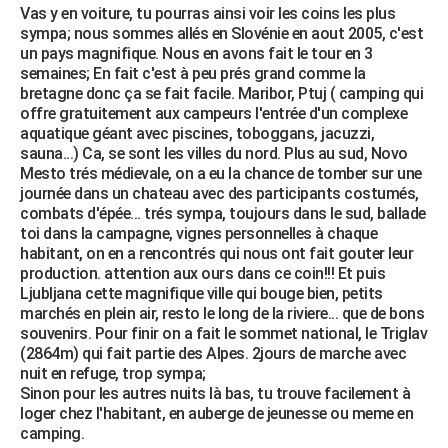
Vas y en voiture, tu pourras ainsi voir les coins les plus
sympa; nous sommes allés en Slovénie en aout 2005, c'est
un pays magnifique. Nous en avons fait le tour en 3
semaines; En fait c'est à peu prés grand comme la
bretagne donc ça se fait facile. Maribor, Ptuj ( camping qui
offre gratuitement aux campeurs l'entrée d'un complexe
aquatique géant avec piscines, toboggans, jacuzzi,
sauna...) Ca, se sont les villes du nord. Plus au sud, Novo
Mesto trés médievale, on a eu la chance de tomber sur une
journée dans un chateau avec des participants costumés,
combats d'épée... trés sympa, toujours dans le sud, ballade
toi dans la campagne, vignes personnelles à chaque
habitant, on en a rencontrés qui nous ont fait gouter leur
production. attention aux ours dans ce coin!!! Et puis
Ljubljana cette magnifique ville qui bouge bien, petits
marchés en plein air, resto le long de la riviere... que de bons
souvenirs. Pour finir on a fait le sommet national, le Triglav
(2864m) qui fait partie des Alpes. 2jours de marche avec
nuit en refuge, trop sympa;
Sinon pour les autres nuits là bas, tu trouve facilement à
loger chez l'habitant, en auberge de jeunesse ou meme en
camping.