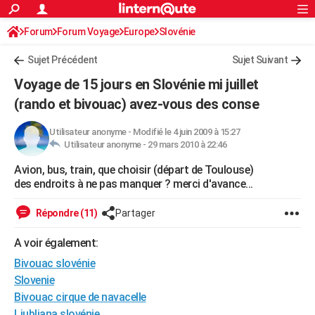
ACTUALITÉS
Forum
Forum Voyage
Europe
Connexion
S'inscrire
Slovénie
Rechercher
Société
Education
Villes
Politique
Faits Divers
Monde
+
SPORT
Sujet Précédent
Sujet Suivant
Football
Cyclisme
Forum
Coupe du monde 2026
Tennis
Rugby
CULTURE
Voyage de 15 jours en Slovénie mi juillet
TNT
Cinéma
Musique
Programme TV
Streaming
Sorties cinéma
+
(rando et bivouac) avez-vous des conse
FINANCE
Impôts
Immobilier
Banque
Crédit
Retraite
Epargne
Risques naturels par ville
Assurance
AUTO
Utilisateur anonyme
-
Modifié le 4 juin 2009 à 15:27
Utilisateur anonyme -
29 mars 2010 à 22:46
Réserver un essai
Berlines
Forum auto
Essais
Citadines
SUV
+
HIGH-TECH
Avion, bus, train, que choisir (départ de Toulouse)
des endroits à ne pas manquer ? merci d'avance...
Meilleur smartphone
Ordinateurs
Guide high-tech
Mobiles
Internet
Jeux vidéo
+
BRICOLAGE
Répondre (11)
Partager
Aménagement intérieur
Cuisine
Jardinage
+
Forum
Extérieur
Salle de bains
Rangement
WEEK-END
A voir également:
Escapades
Expositions
Week-end nature
Guides de France
Patrimoine
Musées
+
LIFESTYLE
Bivouac slovénie
Bien-être
Mode
+
Art de vivre
Loisirs
Modes de vie
SANTE
Slovenie
Bivouac cirque de navacelle
Guide de la santé
Médicaments
+
Alimentation
Maladies
Sommeil
VOYAGE
Ljubljana slovénie