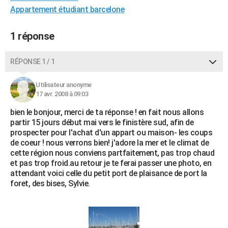
Appartement étudiant barcelone
City break
Voyage de noces
Climat
Destinations
Voyage nature
Forum
+
PHOTO
GUIDES D'ACHAT
1 réponse
BONS PLANS
RÉPONSE 1 / 1
CARTE DE VOEUX
Utilisateur anonyme
Carte Bonne année
Carte Pâques
Carte de Noël
Carte Saint-Valentin
Carte d'anniversaire
17 avr. 2008 à 09:03
DICTIONNAIRE
bien le bonjour, merci de ta réponse ! en fait nous allons
Biographies
Expressions
Dictionnaire
Citations
Proverbes
PROGRAMME TV
partir 15 jours début mai vers le finistère sud, afin de
prospecter pour l'achat d'un appart ou maison- les coups
COPAINS D'AVANT
de coeur ! nous verrons bien! j'adore la mer et le climat de
cette région nous conviens partfaitement, pas trop chaud
Se connecter
Collèges
Universités
Service militaire
S'inscrire
Lycées
Primaires
Entreprises
Avis de recherche
AVIS DE DÉCÈS
et pas trop froid.au retour je te ferai passer une photo, en
attendant voici celle du petit port de plaisance de port la
FORUM
foret, des bises, Sylvie.
Lifestyle
Sport
Television
Cinema
Bricolage
Culture
Auto
Voyage