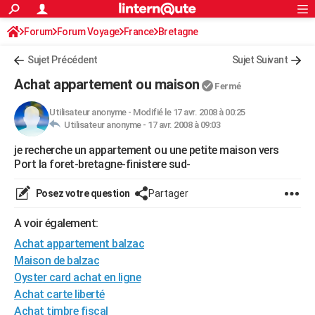
ACTUALITÉS
Forum
Forum Voyage
France
Connexion
S'inscrire
Bretagne
Rechercher
Société
Education
Villes
Politique
Faits Divers
Monde
+
SPORT
Sujet Précédent
Sujet Suivant
Football
Cyclisme
Forum
Coupe du monde 2026
Tennis
Rugby
CULTURE
Achat appartement ou maison
Fermé
TNT
Cinéma
Musique
Programme TV
Streaming
Sorties cinéma
+
FINANCE
Utilisateur anonyme
-
Modifié le 17 avr. 2008 à 00:25
Utilisateur anonyme -
17 avr. 2008 à 09:03
Impôts
Immobilier
Banque
Crédit
Retraite
Epargne
Risques naturels par ville
Assurance
AUTO
je recherche un appartement ou une petite maison vers
Réserver un essai
Berlines
Forum auto
Essais
Citadines
SUV
+
HIGH-TECH
Port la foret-bretagne-finistere sud-
Meilleur smartphone
Ordinateurs
Guide high-tech
Mobiles
Internet
Jeux vidéo
+
BRICOLAGE
Posez votre question
Partager
Aménagement intérieur
Cuisine
Jardinage
+
Forum
Extérieur
Salle de bains
Rangement
WEEK-END
A voir également:
Escapades
Expositions
Week-end nature
Guides de France
Patrimoine
Musées
+
Achat appartement balzac
LIFESTYLE
Maison de balzac
Bien-être
Mode
+
Art de vivre
Loisirs
Modes de vie
SANTE
Oyster card achat en ligne
Achat carte liberté
Guide de la santé
Médicaments
+
Alimentation
Maladies
Sommeil
VOYAGE
Achat timbre fiscal