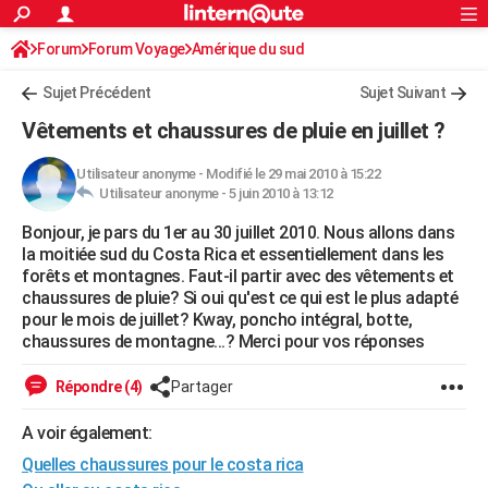
ACTUALITÉS
Forum
Forum Voyage
Amérique du sud
Connexion
S'inscrire
Rechercher
Société
Education
Villes
Politique
Faits Divers
Monde
+
SPORT
Sujet Précédent
Sujet Suivant
Football
Cyclisme
Forum
Coupe du monde 2026
Tennis
Rugby
CULTURE
Vêtements et chaussures de pluie en juillet ?
TNT
Cinéma
Musique
Programme TV
Streaming
Sorties cinéma
+
FINANCE
Utilisateur anonyme
-
Modifié le 29 mai 2010 à 15:22
Utilisateur anonyme -
5 juin 2010 à 13:12
Impôts
Immobilier
Banque
Crédit
Retraite
Epargne
Risques naturels par ville
Assurance
AUTO
Bonjour, je pars du 1er au 30 juillet 2010. Nous allons dans
Réserver un essai
Berlines
Forum auto
Essais
Citadines
SUV
+
HIGH-TECH
la moitiée sud du Costa Rica et essentiellement dans les
forêts et montagnes. Faut-il partir avec des vêtements et
Meilleur smartphone
Ordinateurs
Guide high-tech
Mobiles
Internet
Jeux vidéo
+
BRICOLAGE
chaussures de pluie? Si oui qu'est ce qui est le plus adapté
pour le mois de juillet? Kway, poncho intégral, botte,
Aménagement intérieur
Cuisine
Jardinage
+
Forum
Extérieur
Salle de bains
Rangement
WEEK-END
chaussures de montagne...? Merci pour vos réponses
Escapades
Expositions
Week-end nature
Guides de France
Patrimoine
Musées
+
LIFESTYLE
Répondre (4)
Partager
Bien-être
Mode
+
Art de vivre
Loisirs
Modes de vie
SANTE
A voir également:
Quelles chaussures pour le costa rica
Guide de la santé
Médicaments
+
Alimentation
Maladies
Sommeil
VOYAGE