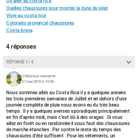
Ou aller au costa rica
City break
Voyage de noces
Climat
Destinations
Voyage nature
Forum
+
PHOTO
Quelles chaussures pour monter la dune du pilat
Vivre au costa rica
GUIDES D'ACHAT
Colorado provençal chaussures
Costa brava
BONS PLANS
CARTE DE VOEUX
4 réponses
Carte Bonne année
Carte Pâques
Carte de Noël
Carte Saint-Valentin
Carte d'anniversaire
DICTIONNAIRE
RÉPONSE 1 / 4
Biographies
Expressions
Dictionnaire
Citations
Proverbes
PROGRAMME TV
Utilisateur anonyme
31 mai 2010 à 19:38
COPAINS D'AVANT
Nous sommes allés au Costa Rica il y a quelques années
Se connecter
Collèges
Universités
Service militaire
S'inscrire
Lycées
Primaires
Entreprises
Avis de recherche
AVIS DE DÉCÈS
les trois premières semaines de Juillet et en dehors d'une
journée complète de pluie nous avons eu du très beau
FORUM
temps . Il y a quelques averses sporadiques principalement
en fin d'après midi, mais c'est dû à des orages . Si vous
Lifestyle
Sport
Television
Cinema
Bricolage
Culture
Auto
Voyage
allez en forêt ou en randonnée il vous faut des chaussures
de marche étanches . Par contre le reste du temps des
chaussures d'été suffisent . Pour les vêtements, un