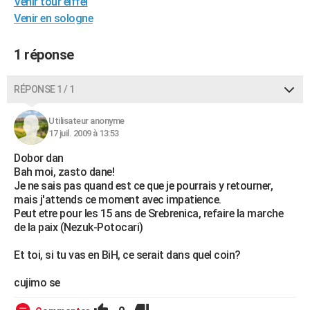
Venir tour eiffel
City break
Voyage de noces
Climat
Destinations
Voyage nature
Forum
+
PHOTO
Venir en sologne
GUIDES D'ACHAT
1 réponse
BONS PLANS
RÉPONSE 1 / 1
CARTE DE VOEUX
Utilisateur anonyme
Carte Bonne année
Carte Pâques
Carte de Noël
Carte Saint-Valentin
Carte d'anniversaire
DICTIONNAIRE
17 juil. 2009 à 13:53
Biographies
Expressions
Dictionnaire
Citations
Proverbes
PROGRAMME TV
Dobor dan
Bah moi, zasto dane!
COPAINS D'AVANT
Je ne sais pas quand est ce que je pourrais y retourner,
mais j'attends ce moment avec impatience.
Se connecter
Collèges
Universités
Service militaire
S'inscrire
Lycées
Primaires
Entreprises
Avis de recherche
Peut etre pour les 15 ans de Srebrenica, refaire la marche
AVIS DE DÉCÈS
de la paix (Nezuk-Potocari)
FORUM
Et toi, si tu vas en BiH, ce serait dans quel coin?
Lifestyle
Sport
Television
Cinema
Bricolage
Culture
Auto
Voyage
cujimo se