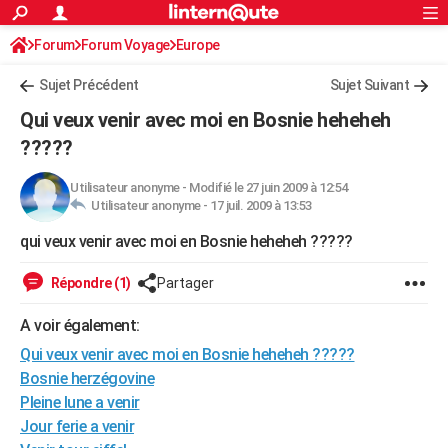
ACTUALITÉS
Forum
Forum Voyage
Europe
Connexion
S'inscrire
Rechercher
Société
Education
Villes
Politique
Faits Divers
Monde
+
SPORT
Sujet Précédent
Sujet Suivant
Football
Cyclisme
Forum
Coupe du monde 2026
Tennis
Rugby
CULTURE
Qui veux venir avec moi en Bosnie heheheh
TNT
Cinéma
Musique
Programme TV
Streaming
Sorties cinéma
+
?????
FINANCE
Impôts
Immobilier
Banque
Crédit
Retraite
Epargne
Risques naturels par ville
Assurance
AUTO
Utilisateur anonyme
-
Modifié le 27 juin 2009 à 12:54
Utilisateur anonyme -
17 juil. 2009 à 13:53
Réserver un essai
Berlines
Forum auto
Essais
Citadines
SUV
+
HIGH-TECH
qui veux venir avec moi en Bosnie heheheh ?????
Meilleur smartphone
Ordinateurs
Guide high-tech
Mobiles
Internet
Jeux vidéo
+
BRICOLAGE
Répondre (1)
Partager
Aménagement intérieur
Cuisine
Jardinage
+
Forum
Extérieur
Salle de bains
Rangement
WEEK-END
A voir également:
Escapades
Expositions
Week-end nature
Guides de France
Patrimoine
Musées
+
LIFESTYLE
Qui veux venir avec moi en Bosnie heheheh ?????
Bosnie herzégovine
Bien-être
Mode
+
Art de vivre
Loisirs
Modes de vie
SANTE
Pleine lune a venir
Jour ferie a venir
Guide de la santé
Médicaments
+
Alimentation
Maladies
Sommeil
VOYAGE