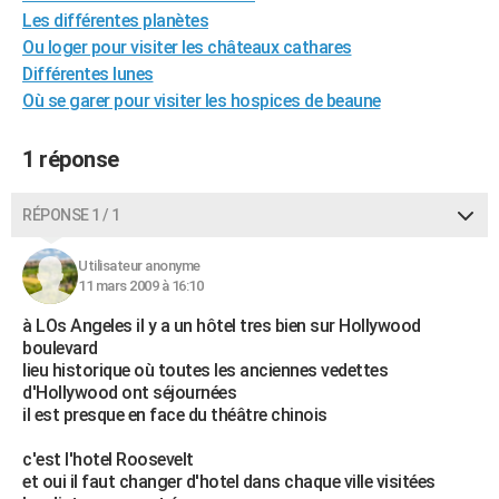
Les différentes planètes
City break
Voyage de noces
Climat
Destinations
Voyage nature
Forum
+
PHOTO
Ou loger pour visiter les châteaux cathares
GUIDES D'ACHAT
Différentes lunes
Où se garer pour visiter les hospices de beaune
BONS PLANS
1 réponse
CARTE DE VOEUX
Carte Bonne année
Carte Pâques
Carte de Noël
Carte Saint-Valentin
Carte d'anniversaire
DICTIONNAIRE
RÉPONSE 1 / 1
Biographies
Expressions
Dictionnaire
Citations
Proverbes
PROGRAMME TV
Utilisateur anonyme
11 mars 2009 à 16:10
COPAINS D'AVANT
à LOs Angeles il y a un hôtel tres bien sur Hollywood
Se connecter
Collèges
Universités
Service militaire
S'inscrire
Lycées
Primaires
Entreprises
Avis de recherche
AVIS DE DÉCÈS
boulevard
lieu historique où toutes les anciennes vedettes
FORUM
d'Hollywood ont séjournées
il est presque en face du théâtre chinois
Lifestyle
Sport
Television
Cinema
Bricolage
Culture
Auto
Voyage
c'est l'hotel Roosevelt
et oui il faut changer d'hotel dans chaque ville visitées