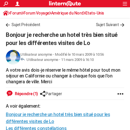
ACTUALITÉS
Forum
Forum Voyage
Amérique du Nord
Connexion
S'inscrire
Etats-Unis
Rechercher
Société
Education
Villes
Politique
Faits Divers
Monde
+
SPORT
Sujet Précédent
Sujet Suivant
Football
Cyclisme
Forum
Coupe du monde 2026
Tennis
Rugby
CULTURE
Bonjour je recherche un hotel très bien situé
TNT
Cinéma
Musique
Programme TV
Streaming
Sorties cinéma
+
pour les différentes visites de Lo
FINANCE
Impôts
Immobilier
Banque
Crédit
Retraite
Epargne
Risques naturels par ville
Assurance
AUTO
Utilisateur anonyme
-
Modifié le 10 mars 2009 à 10:56
Utilisateur anonyme -
11 mars 2009 à 16:10
Réserver un essai
Berlines
Forum auto
Essais
Citadines
SUV
+
HIGH-TECH
A votre avis dois-je réserver le même hôtel pour tout mon
séjour en Californie ou changer à chaque fois que l'on
Meilleur smartphone
Ordinateurs
Guide high-tech
Mobiles
Internet
Jeux vidéo
+
BRICOLAGE
changera de ville. Merci
Aménagement intérieur
Cuisine
Jardinage
+
Forum
Extérieur
Salle de bains
Rangement
WEEK-END
Répondre (1)
Partager
Escapades
Expositions
Week-end nature
Guides de France
Patrimoine
Musées
+
LIFESTYLE
A voir également:
Bien-être
Mode
+
Art de vivre
Loisirs
Modes de vie
SANTE
Bonjour je recherche un hotel très bien situé pour les
différentes visites de Lo
Guide de la santé
Médicaments
+
Alimentation
Maladies
Sommeil
VOYAGE
Les différentes constellations