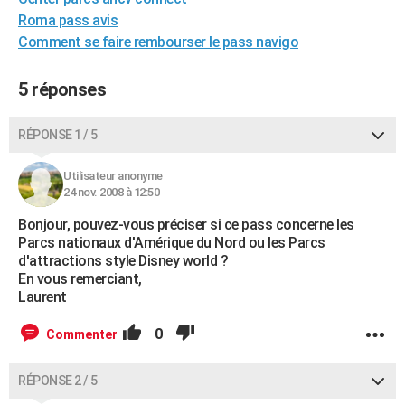
City break
Voyage de noces
Climat
Destinations
Voyage nature
Forum
+
Roma pass avis
PHOTO
Comment se faire rembourser le pass navigo
GUIDES D'ACHAT
5 réponses
BONS PLANS
CARTE DE VOEUX
RÉPONSE 1 / 5
Carte Bonne année
Carte Pâques
Carte de Noël
Carte Saint-Valentin
Carte d'anniversaire
DICTIONNAIRE
Utilisateur anonyme
24 nov. 2008 à 12:50
Biographies
Expressions
Dictionnaire
Citations
Proverbes
PROGRAMME TV
Bonjour, pouvez-vous préciser si ce pass concerne les
COPAINS D'AVANT
Parcs nationaux d'Amérique du Nord ou les Parcs
d'attractions style Disney world ?
Se connecter
Collèges
Universités
Service militaire
S'inscrire
Lycées
Primaires
Entreprises
Avis de recherche
En vous remerciant,
AVIS DE DÉCÈS
Laurent
FORUM
0
Commenter
Lifestyle
Sport
Television
Cinema
Bricolage
Culture
Auto
Voyage
RÉPONSE 2 / 5