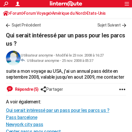
ACTUALITÉS
Forum
Forum Voyage
Amérique du Nord
Connexion
S'inscrire
Etats-Unis
Rechercher
Société
Education
Villes
Politique
Faits Divers
Monde
+
SPORT
Sujet Précédent
Sujet Suivant
Football
Cyclisme
Forum
Coupe du monde 2026
Tennis
Rugby
CULTURE
Qui serait intéressé par un pass pour les parcs
TNT
Cinéma
Musique
Programme TV
Streaming
Sorties cinéma
+
us ?
FINANCE
Impôts
Immobilier
Banque
Crédit
Retraite
Epargne
Risques naturels par ville
Assurance
AUTO
Utilisateur anonyme
-
Modifié le 23 nov. 2008 à 16:27
Utilisateur anonyme -
25 nov. 2008 à 05:37
Réserver un essai
Berlines
Forum auto
Essais
Citadines
SUV
+
HIGH-TECH
suite a mon voyage au USA, j'ai un annual pass édite en
septembre 2008, valable jusqu'en aout 2009, me contacter
Meilleur smartphone
Ordinateurs
Guide high-tech
Mobiles
Internet
Jeux vidéo
+
BRICOLAGE
Répondre (5)
Partager
Aménagement intérieur
Cuisine
Jardinage
+
Forum
Extérieur
Salle de bains
Rangement
WEEK-END
A voir également:
Escapades
Expositions
Week-end nature
Guides de France
Patrimoine
Musées
+
LIFESTYLE
Qui serait intéressé par un pass pour les parcs us ?
Bien-être
Mode
+
Art de vivre
Loisirs
Modes de vie
SANTE
Pass barcelone
Newyork city pass
Guide de la santé
Médicaments
+
Alimentation
Maladies
Sommeil
VOYAGE
Center parcs ancv connect