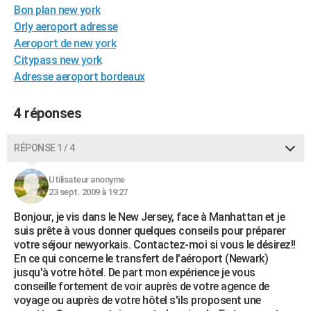
Bon plan new york
City break
Voyage de noces
Climat
Destinations
Voyage nature
Forum
+
PHOTO
Orly aeroport adresse
Aeroport de new york
GUIDES D'ACHAT
Citypass new york
BONS PLANS
Adresse aeroport bordeaux
CARTE DE VOEUX
4 réponses
Carte Bonne année
Carte Pâques
Carte de Noël
Carte Saint-Valentin
Carte d'anniversaire
DICTIONNAIRE
RÉPONSE 1 / 4
Biographies
Expressions
Dictionnaire
Citations
Proverbes
PROGRAMME TV
Utilisateur anonyme
COPAINS D'AVANT
23 sept. 2009 à 19:27
Se connecter
Collèges
Universités
Service militaire
S'inscrire
Lycées
Primaires
Entreprises
Avis de recherche
AVIS DE DÉCÈS
Bonjour, je vis dans le New Jersey, face à Manhattan et je
suis prête à vous donner quelques conseils pour préparer
FORUM
votre séjour newyorkais. Contactez-moi si vous le désirez!!
En ce qui concerne le transfert de l'aéroport (Newark)
Lifestyle
Sport
Television
Cinema
Bricolage
Culture
Auto
Voyage
jusqu'à votre hôtel. De part mon expérience je vous
conseille fortement de voir auprès de votre agence de
voyage ou auprès de votre hôtel s'ils proposent une