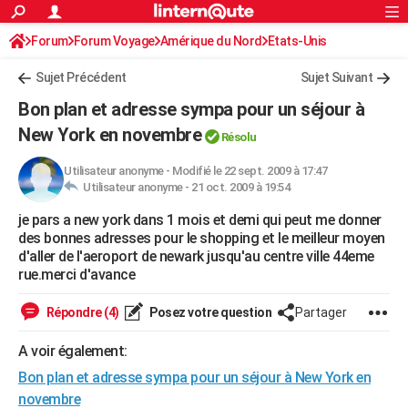
ACTUALITÉS
Forum
Forum Voyage
Amérique du Nord
Connexion
S'inscrire
Etats-Unis
Rechercher
Société
Education
Villes
Politique
Faits Divers
Monde
+
SPORT
Sujet Précédent
Sujet Suivant
Football
Cyclisme
Forum
Coupe du monde 2026
Tennis
Rugby
CULTURE
Bon plan et adresse sympa pour un séjour à
TNT
Cinéma
Musique
Programme TV
Streaming
Sorties cinéma
+
New York en novembre
FINANCE
Résolu
Impôts
Immobilier
Banque
Crédit
Retraite
Epargne
Risques naturels par ville
Assurance
AUTO
Utilisateur anonyme
-
Modifié le 22 sept. 2009 à 17:47
Utilisateur anonyme -
21 oct. 2009 à 19:54
Réserver un essai
Berlines
Forum auto
Essais
Citadines
SUV
+
HIGH-TECH
je pars a new york dans 1 mois et demi qui peut me donner
des bonnes adresses pour le shopping et le meilleur moyen
Meilleur smartphone
Ordinateurs
Guide high-tech
Mobiles
Internet
Jeux vidéo
+
BRICOLAGE
d'aller de l'aeroport de newark jusqu'au centre ville 44eme
rue.merci d'avance
Aménagement intérieur
Cuisine
Jardinage
+
Forum
Extérieur
Salle de bains
Rangement
WEEK-END
Répondre (4)
Posez votre question
Partager
Escapades
Expositions
Week-end nature
Guides de France
Patrimoine
Musées
+
LIFESTYLE
A voir également:
Bien-être
Mode
+
Art de vivre
Loisirs
Modes de vie
SANTE
Bon plan et adresse sympa pour un séjour à New York en
Guide de la santé
Médicaments
+
Alimentation
Maladies
Sommeil
VOYAGE
novembre