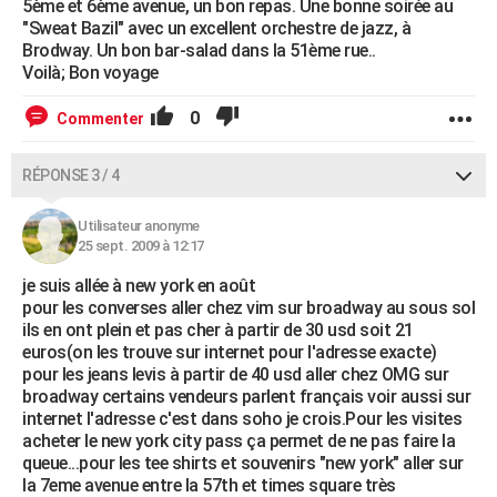
5ème et 6ème avenue, un bon repas. Une bonne soirée au
"Sweat Bazil" avec un excellent orchestre de jazz, à
Brodway. Un bon bar-salad dans la 51ème rue..
Voilà; Bon voyage
0
Commenter
RÉPONSE 3 / 4
Utilisateur anonyme
25 sept. 2009 à 12:17
je suis allée à new york en août
pour les converses aller chez vim sur broadway au sous sol
ils en ont plein et pas cher à partir de 30 usd soit 21
euros(on les trouve sur internet pour l'adresse exacte)
pour les jeans levis à partir de 40 usd aller chez OMG sur
broadway certains vendeurs parlent français voir aussi sur
internet l'adresse c'est dans soho je crois.Pour les visites
acheter le new york city pass ça permet de ne pas faire la
queue...pour les tee shirts et souvenirs "new york" aller sur
la 7eme avenue entre la 57th et times square très