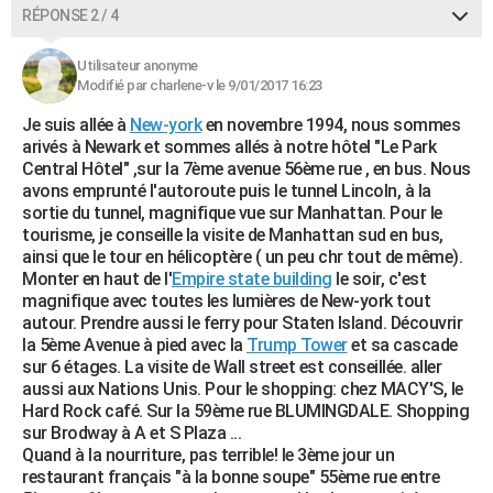
RÉPONSE 2 / 4
Utilisateur anonyme
Modifié par charlene-v le 9/01/2017 16:23
Je suis allée à
New-york
en novembre 1994, nous sommes
arivés à Newark et sommes allés à notre hôtel "Le Park
Central Hôtel" ,sur la 7ème avenue 56ème rue , en bus. Nous
avons emprunté l'autoroute puis le tunnel Lincoln, à la
sortie du tunnel, magnifique vue sur Manhattan. Pour le
tourisme, je conseille la visite de Manhattan sud en bus,
ainsi que le tour en hélicoptère ( un peu chr tout de même).
Monter en haut de l'
Empire state building
le soir, c'est
magnifique avec toutes les lumières de New-york tout
autour. Prendre aussi le ferry pour Staten Island. Découvrir
la 5ème Avenue à pied avec la
Trump Tower
et sa cascade
sur 6 étages. La visite de Wall street est conseillée. aller
aussi aux Nations Unis. Pour le shopping: chez MACY'S, le
Hard Rock café. Sur la 59ème rue BLUMINGDALE. Shopping
sur Brodway à A et S Plaza ...
Quand à la nourriture, pas terrible! le 3ème jour un
restaurant français "à la bonne soupe" 55ème rue entre