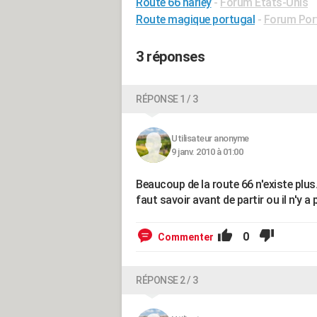
Route 66 harley
-
Forum Etats-Unis
Route magique portugal
-
Forum Por
3 réponses
RÉPONSE 1 / 3
Utilisateur anonyme
9 janv. 2010 à 01:00
Beaucoup de la route 66 n'existe plus.
faut savoir avant de partir ou il n'y a 
0
Commenter
RÉPONSE 2 / 3