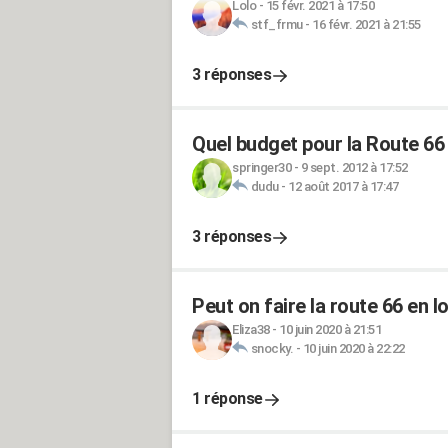
Lolo
-
15 févr. 2021 à 17:50
stf_frmu
-
16 févr. 2021 à 21:55
3 réponses
Quel budget pour la Route 66
springer30
-
9 sept. 2012 à 17:52
dudu
-
12 août 2017 à 17:47
3 réponses
Peut on faire la route 66 en 
Eliza38
-
10 juin 2020 à 21:51
snocky.
-
10 juin 2020 à 22:22
1 réponse