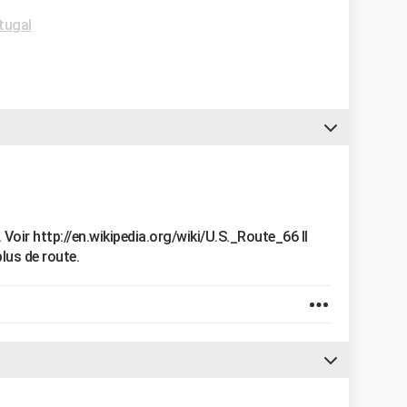
tugal
 Voir http://en.wikipedia.org/wiki/U.S._Route_66 Il
plus de route.