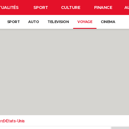
TUALITÉS
SPORT
CULTURE
FINANCE
A
SPORT
AUTO
TELEVISION
VOYAGE
CINEMA
ord
Etats-Unis