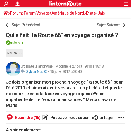
ACTUALITÉS
Forum
Forum Voyage
Amérique du Nord
Connexion
S'inscrire
Etats-Unis
Rechercher
Société
Education
Villes
Politique
Faits Divers
Monde
+
SPORT
Sujet Précédent
Sujet Suivant
Football
Cyclisme
Forum
Coupe du monde 2026
Tennis
Rugby
CULTURE
Qui a fait "la Route 66" en voyage organisé ?
TNT
Cinéma
Musique
Programme TV
Streaming
Sorties cinéma
+
FINANCE
Résolu
Impôts
Immobilier
Banque
Crédit
Retraite
Epargne
Risques naturels par ville
Assurance
Route 66
AUTO
Réserver un essai
Berlines
Forum auto
Essais
Citadines
SUV
+
HIGH-TECH
Utilisateur anonyme
-
Modifié le 27 oct. 2010 à 18:18
SylvainNad80
-
15 janv. 2017 à 20:40
Meilleur smartphone
Ordinateurs
Guide high-tech
Mobiles
Internet
Jeux vidéo
+
BRICOLAGE
Je dois organiser mon prochain voyage "la route 66 " pour
l'été 2011 et aimerai avoir vos avis ....un pti détail et pas le
Aménagement intérieur
Cuisine
Jardinage
+
Forum
Extérieur
Salle de bains
Rangement
WEEK-END
moindre ..je veux la faire en voyage organisé!!suis
impatiente de lire "vos connaissances " Merci d'avance..
Escapades
Expositions
Week-end nature
Guides de France
Patrimoine
Musées
+
LIFESTYLE
Marie
Bien-être
Mode
+
Art de vivre
Loisirs
Modes de vie
SANTE
Répondre (16)
Posez votre question
Partager
Guide de la santé
Médicaments
+
Alimentation
Maladies
Sommeil
VOYAGE
A voir également: