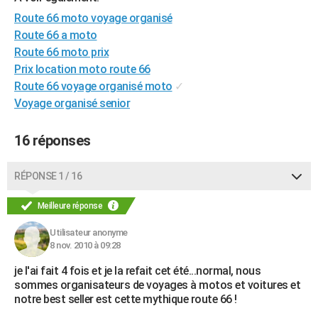
City break
Voyage de noces
Climat
Destinations
Voyage nature
Forum
+
Route 66 moto voyage organisé
PHOTO
Route 66 a moto
GUIDES D'ACHAT
Route 66 moto prix
Prix location moto route 66
BONS PLANS
Route 66 voyage organisé moto
✓
Voyage organisé senior
CARTE DE VOEUX
Carte Bonne année
Carte Pâques
Carte de Noël
Carte Saint-Valentin
Carte d'anniversaire
DICTIONNAIRE
16 réponses
Biographies
Expressions
Dictionnaire
Citations
Proverbes
PROGRAMME TV
RÉPONSE 1 / 16
COPAINS D'AVANT
Meilleure réponse
Se connecter
Collèges
Universités
Service militaire
S'inscrire
Lycées
Primaires
Entreprises
Avis de recherche
AVIS DE DÉCÈS
Utilisateur anonyme
8 nov. 2010 à 09:28
FORUM
je l'ai fait 4 fois et je la refait cet été...normal, nous
Lifestyle
Sport
Television
Cinema
Bricolage
Culture
Auto
Voyage
sommes organisateurs de voyages à motos et voitures et
notre best seller est cette mythique route 66 !