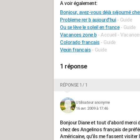
A voir également:
Bonjour, avez-vous déjà séjourné ch
Probleme rer b aujourd'hui
- Guide
Ou se lève le soleil en france
- Guide
Vacances zone b
- Accueil - Vacance
Colorado francais
- Guide
Vexin francais
- Guide
1 réponse
RÉPONSE 1 / 1
Utilisateur anonyme
16 avr. 2009 à 17:46
Bonjour Diane et tout d'abord merci 
chez des Angelinos français de préfér
Américaine, qu'ils me fassent visiter 