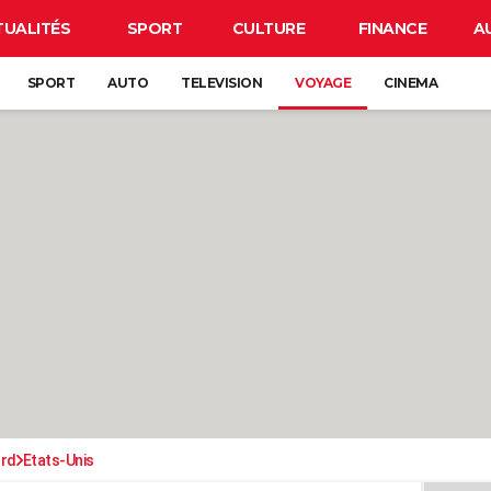
TUALITÉS
SPORT
CULTURE
FINANCE
A
SPORT
AUTO
TELEVISION
VOYAGE
CINEMA
ord
Etats-Unis