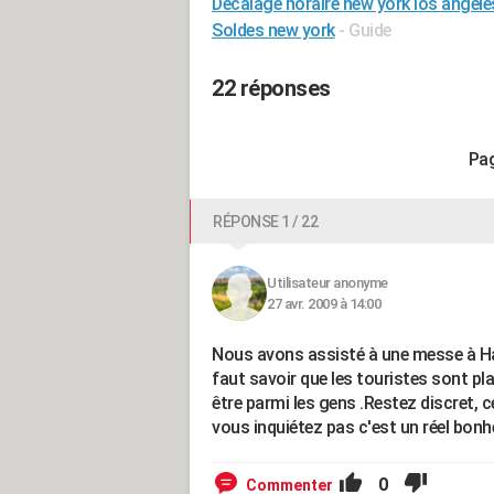
Décalage horaire new york los angele
Soldes new york
- Guide
22 réponses
RÉPONSE 1 / 22
Utilisateur anonyme
27 avr. 2009 à 14:00
Nous avons assisté à une messe à Har
faut savoir que les touristes sont pla
être parmi les gens .Restez discret, c
vous inquiétez pas c'est un réel bonhe
0
Commenter