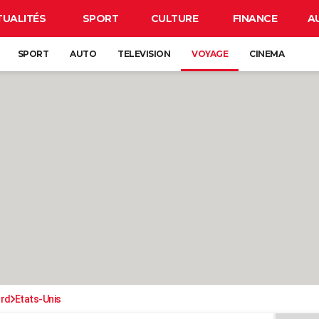
TUALITÉS
SPORT
CULTURE
FINANCE
A
SPORT
AUTO
TELEVISION
VOYAGE
CINEMA
ord
Etats-Unis