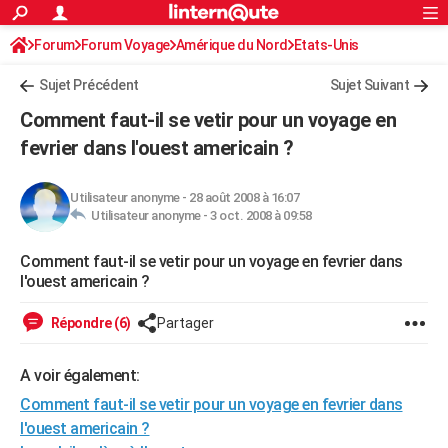
ACTUALITÉS
Forum
Forum Voyage
Amérique du Nord
Connexion
S'inscrire
Etats-Unis
Rechercher
Société
Education
Villes
Politique
Faits Divers
Monde
+
SPORT
Sujet Précédent
Sujet Suivant
Football
Cyclisme
Forum
Coupe du monde 2026
Tennis
Rugby
CULTURE
Comment faut-il se vetir pour un voyage en
TNT
Cinéma
Musique
Programme TV
Streaming
Sorties cinéma
+
fevrier dans l'ouest americain ?
FINANCE
Impôts
Immobilier
Banque
Crédit
Retraite
Epargne
Risques naturels par ville
Assurance
AUTO
Utilisateur anonyme
-
28 août 2008 à 16:07
Utilisateur anonyme -
3 oct. 2008 à 09:58
Réserver un essai
Berlines
Forum auto
Essais
Citadines
SUV
+
HIGH-TECH
Comment faut-il se vetir pour un voyage en fevrier dans
Meilleur smartphone
Ordinateurs
Guide high-tech
Mobiles
Internet
Jeux vidéo
+
BRICOLAGE
l'ouest americain ?
Aménagement intérieur
Cuisine
Jardinage
+
Forum
Extérieur
Salle de bains
Rangement
WEEK-END
Répondre (6)
Partager
Escapades
Expositions
Week-end nature
Guides de France
Patrimoine
Musées
+
LIFESTYLE
A voir également:
Bien-être
Mode
+
Art de vivre
Loisirs
Modes de vie
SANTE
Comment faut-il se vetir pour un voyage en fevrier dans
Guide de la santé
Médicaments
+
Alimentation
Maladies
Sommeil
l'ouest americain ?
VOYAGE