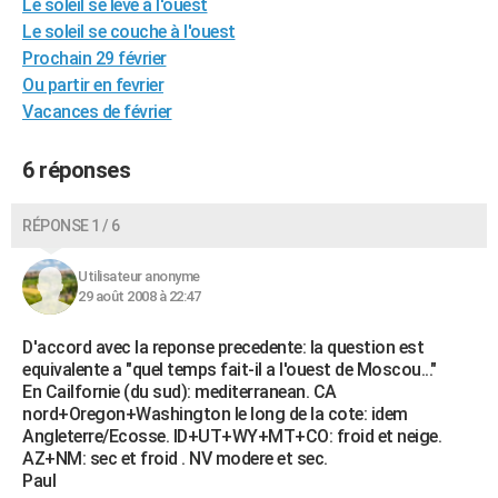
Le soleil se lève à l'ouest
City break
Voyage de noces
Climat
Destinations
Voyage nature
Forum
+
PHOTO
Le soleil se couche à l'ouest
Prochain 29 février
GUIDES D'ACHAT
Ou partir en fevrier
Vacances de février
BONS PLANS
CARTE DE VOEUX
6 réponses
Carte Bonne année
Carte Pâques
Carte de Noël
Carte Saint-Valentin
Carte d'anniversaire
DICTIONNAIRE
RÉPONSE 1 / 6
Biographies
Expressions
Dictionnaire
Citations
Proverbes
PROGRAMME TV
Utilisateur anonyme
COPAINS D'AVANT
29 août 2008 à 22:47
Se connecter
Collèges
Universités
Service militaire
S'inscrire
Lycées
Primaires
Entreprises
Avis de recherche
AVIS DE DÉCÈS
D'accord avec la reponse precedente: la question est
equivalente a "quel temps fait-il a l'ouest de Moscou..."
FORUM
En Cailfornie (du sud): mediterranean. CA
nord+Oregon+Washington le long de la cote: idem
Lifestyle
Sport
Television
Cinema
Bricolage
Culture
Auto
Voyage
Angleterre/Ecosse. ID+UT+WY+MT+CO: froid et neige.
AZ+NM: sec et froid . NV modere et sec.
Paul