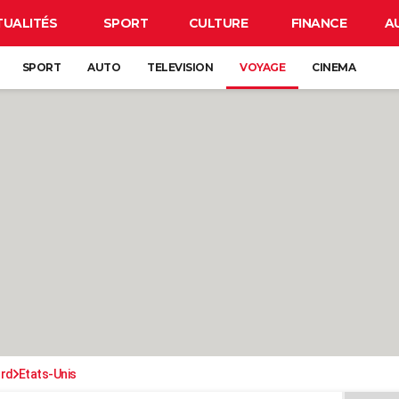
TUALITÉS
SPORT
CULTURE
FINANCE
A
SPORT
AUTO
TELEVISION
VOYAGE
CINEMA
ord
Etats-Unis