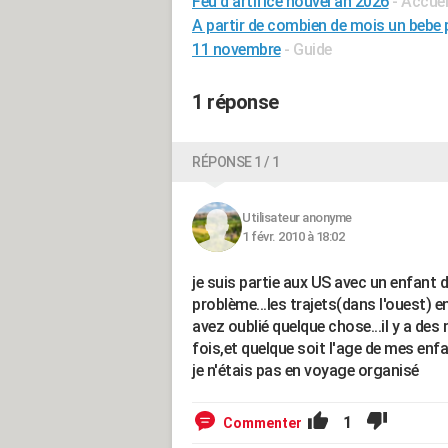
Feu d'artifice nouvel an 2026
- Accuei
A partir de combien de mois un bebe
11 novembre
- Guide
1 réponse
RÉPONSE 1 / 1
Utilisateur anonyme
1 févr. 2010 à 18:02
je suis partie aux US avec un enfant 
problème...les trajets(dans l'ouest) e
avez oublié quelque chose...il y a des
fois,et quelque soit l'age de mes enfa
je n'étais pas en voyage organisé
1
Commenter