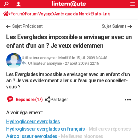
ACTUALITÉS
Forum
Forum Voyage
Amérique du Nord
Connexion
S'inscrire
Etats-Unis
Rechercher
Société
Education
Villes
Politique
Faits Divers
Monde
+
SPORT
Sujet Précédent
Sujet Suivant
Football
Cyclisme
Forum
Coupe du monde 2026
Tennis
Rugby
CULTURE
Les Everglades impossible a envisager avec un
TNT
Cinéma
Musique
Programme TV
Streaming
Sorties cinéma
+
enfant d'un an ? Je veux evidemmen
FINANCE
Impôts
Immobilier
Banque
Crédit
Retraite
Epargne
Risques naturels par ville
Assurance
AUTO
Utilisateur anonyme
-
Modifié le 15 juil. 2009 à 04:48
Utilisateur anonyme -
27 août 2009 à 22:16
Réserver un essai
Berlines
Forum auto
Essais
Citadines
SUV
+
HIGH-TECH
Les Everglades impossible a envisager avec un enfant d'un
an ? Je veux evidemment aller sur l'eau que me conseillez-
Meilleur smartphone
Ordinateurs
Guide high-tech
Mobiles
Internet
Jeux vidéo
+
BRICOLAGE
vous ?
Aménagement intérieur
Cuisine
Jardinage
+
Forum
Extérieur
Salle de bains
Rangement
WEEK-END
Répondre (17)
Partager
Escapades
Expositions
Week-end nature
Guides de France
Patrimoine
Musées
+
LIFESTYLE
A voir également:
Bien-être
Mode
+
Art de vivre
Loisirs
Modes de vie
SANTE
Hydroglisseur everglades
Hydroglisseur everglades en français
- Meilleures réponses
Guide de la santé
Médicaments
+
Alimentation
Maladies
Sommeil
VOYAGE
Aéroglisseur everglades
- Meilleures réponses