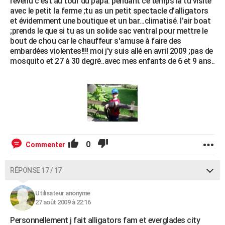
revenu c'est au tour du papa. pendant ce temps la tu visite
avec le petit la ferme ;tu as un petit spectacle d'alligators
et évidemment une boutique et un bar...climatisé. l'air boat
;prends le que si tu as un solide sac ventral pour mettre le
bout de chou car le chauffeur s'amuse à faire des
embardées violentes!!!! moi j'y suis allé en avril 2009 ;pas de
mosquito et 27 à 30 degré..avec mes enfants de 6 et 9 ans..
0
Commenter
RÉPONSE 17 / 17
Utilisateur anonyme
27 août 2009 à 22:16
Personnellement j fait alligators fam et everglades city