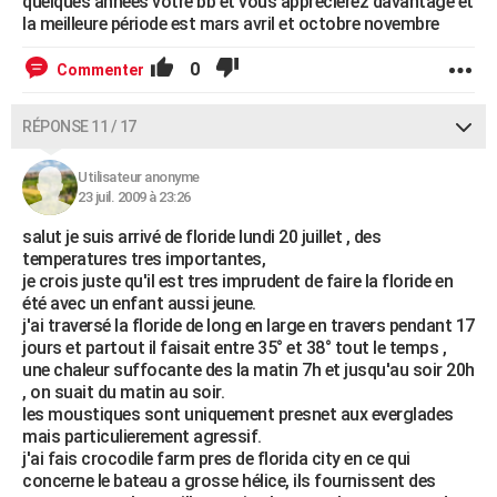
quelques années votre bb et vous apprécierez davantage et
la meilleure période est mars avril et octobre novembre
0
Commenter
RÉPONSE 11 / 17
Utilisateur anonyme
23 juil. 2009 à 23:26
salut je suis arrivé de floride lundi 20 juillet , des
temperatures tres importantes,
je crois juste qu'il est tres imprudent de faire la floride en
été avec un enfant aussi jeune.
j'ai traversé la floride de long en large en travers pendant 17
jours et partout il faisait entre 35° et 38° tout le temps ,
une chaleur suffocante des la matin 7h et jusqu'au soir 20h
, on suait du matin au soir.
les moustiques sont uniquement presnet aux everglades
mais particulierement agressif.
j'ai fais crocodile farm pres de florida city en ce qui
concerne le bateau a grosse hélice, ils fournissent des