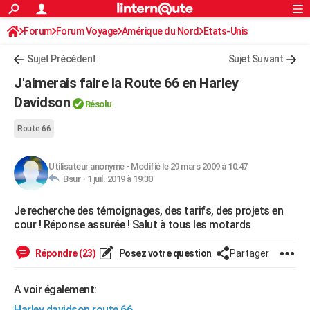
ACTUALITÉS
Forum
Forum Voyage
Amérique du Nord
Connexion
S'inscrire
Etats-Unis
Rechercher
Société
Education
Villes
Politique
Faits Divers
Monde
+
SPORT
Sujet Précédent
Sujet Suivant
Football
Cyclisme
Forum
Coupe du monde 2026
Tennis
Rugby
CULTURE
J'aimerais faire la Route 66 en Harley
TNT
Cinéma
Musique
Programme TV
Streaming
Sorties cinéma
+
Davidson
FINANCE
Résolu
Impôts
Immobilier
Banque
Crédit
Retraite
Epargne
Risques naturels par ville
Assurance
AUTO
Route 66
Réserver un essai
Berlines
Forum auto
Essais
Citadines
SUV
+
HIGH-TECH
Utilisateur anonyme
-
Modifié le 29 mars 2009 à 10:47
Bsur -
1 juil. 2019 à 19:30
Meilleur smartphone
Ordinateurs
Guide high-tech
Mobiles
Internet
Jeux vidéo
+
BRICOLAGE
Je recherche des témoignages, des tarifs, des projets en
Aménagement intérieur
Cuisine
Jardinage
+
Forum
Extérieur
Salle de bains
Rangement
WEEK-END
cour ! Réponse assurée ! Salut à tous les motards
Escapades
Expositions
Week-end nature
Guides de France
Patrimoine
Musées
+
LIFESTYLE
Répondre (23)
Posez votre question
Partager
Bien-être
Mode
+
Art de vivre
Loisirs
Modes de vie
SANTE
A voir également:
Guide de la santé
Médicaments
+
Alimentation
Maladies
Sommeil
VOYAGE
Harley davidson route 66