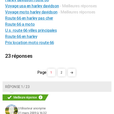
City break
Voyage de noces
Climat
Destinations
Voyage nature
Forum
+
Voyage usa en harley davidson
- Meilleures réponses
PHOTO
Voyage moto harley davidson
- Meilleures réponses
GUIDES D'ACHAT
Route 66 en harley pas cher
Route 66 a moto
BONS PLANS
U.s. route 66 villes principales
Route 66 en harley
CARTE DE VOEUX
Prix location moto route 66
Carte Bonne année
Carte Pâques
Carte de Noël
Carte Saint-Valentin
Carte d'anniversaire
DICTIONNAIRE
23 réponses
Biographies
Expressions
Dictionnaire
Citations
Proverbes
PROGRAMME TV
COPAINS D'AVANT
1
2
Se connecter
Collèges
Universités
Service militaire
S'inscrire
Lycées
Primaires
Entreprises
Avis de recherche
AVIS DE DÉCÈS
RÉPONSE 1 / 23
FORUM
Lifestyle
Sport
Television
Cinema
Bricolage
Culture
Auto
Voyage
Meilleure réponse
Utilisateur anonyme
31 mars 2009 à 16:32