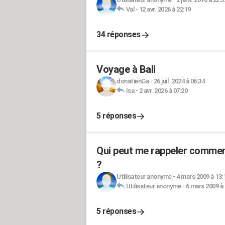
Val
-
12 avr. 2026 à 22:19
34 réponses
Voyage à Bali
donatienGa
-
26 juil. 2024 à 06:34
Isa
-
2 avr. 2026 à 07:20
5 réponses
Qui peut me rappeler comment
?
Utilisateur anonyme
-
4 mars 2009 à 13:
Utilisateur anonyme
-
6 mars 2009 à 
5 réponses