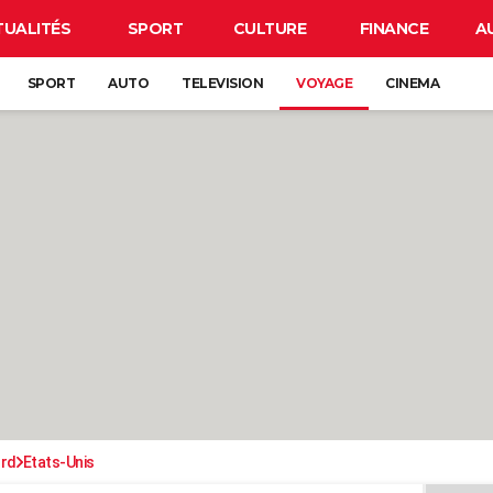
TUALITÉS
SPORT
CULTURE
FINANCE
A
SPORT
AUTO
TELEVISION
VOYAGE
CINEMA
ord
Etats-Unis