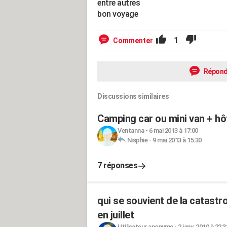
entre autres
bon voyage
1
Commenter
Répond
Discussions similaires
Camping car ou mini van + hôte
Ventanna
-
6 mai 2013 à 17:00
Nisphie
-
9 mai 2013 à 15:30
7 réponses
qui se souvient de la catast
en juillet
Utilisateur anonyme
-
2 janv. 2010 à 22:3