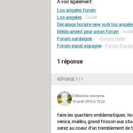
A voir également:
Los angeles forum
Los angeles
- Guide
Décalage horaire new york los angele
Médicament peur avion forum
- Guid
Forum sardaigne
✓
-
Forum Italie
Forum expat espagne
-
Forum Espag
1 réponse
RÉPONSE 1 / 1
Utilisateur anonyme
10 août 2010 à 13:22
faire les quartiers emblematiques: h
venice, malibu, grand frisson aux st
serez au coeur d'un tremblement de t