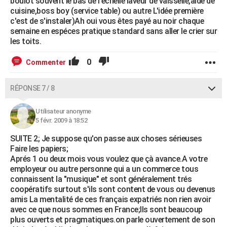
boulot souvent le bas de l'échelle laveur de vaisselle,aide de
cuisine,boss boy (service table) ou autre L'idée première
c'est de s'instaler)Ah oui vous êtes payé au noir chaque
semaine en espéces pratique standard sans aller le crier sur
les toits.
0
Commenter
RÉPONSE 7 / 8
Utilisateur anonyme
5 févr. 2009 à 18:52
SUITE 2; Je suppose qu'on passe aux choses sérieuses
Faire les papiers;
Aprés 1 ou deux mois vous voulez que çà avance.A votre
employeur ou autre personne qui a un commerce tous
connaissent la "musique" et sont généralement trés
coopératifs surtout s'ils sont content de vous ou devenus
amis La mentalité de ces français expatriés non rien avoir
avec ce que nous sommes en France;Ils sont beaucoup
plus ouverts et pragmatiques.on parle ouvertement de son