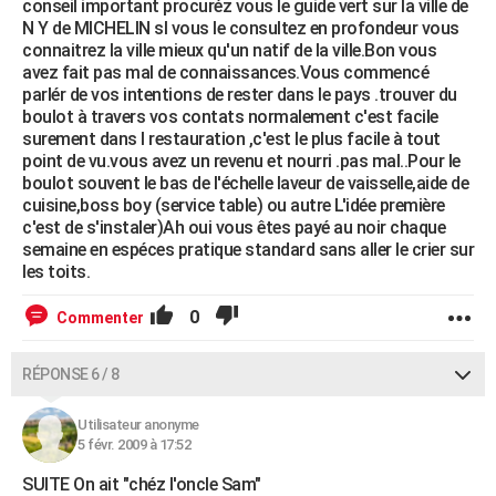
conseil important procuréz vous le guide vert sur la ville de
N Y de MICHELIN sI vous le consultez en profondeur vous
connaitrez la ville mieux qu'un natif de la ville.Bon vous
avez fait pas mal de connaissances.Vous commencé
parlér de vos intentions de rester dans le pays .trouver du
boulot à travers vos contats normalement c'est facile
surement dans l restauration ,c'est le plus facile à tout
point de vu.vous avez un revenu et nourri .pas mal..Pour le
boulot souvent le bas de l'échelle laveur de vaisselle,aide de
cuisine,boss boy (service table) ou autre L'idée première
c'est de s'instaler)Ah oui vous êtes payé au noir chaque
semaine en espéces pratique standard sans aller le crier sur
les toits.
0
Commenter
RÉPONSE 6 / 8
Utilisateur anonyme
5 févr. 2009 à 17:52
SUITE On ait "chéz l'oncle Sam"