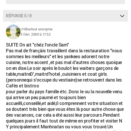
RÉPONSE 5 / 8
Utilisateur anonyme
5 févr. 2009 à 17:52
SUITE On ait "chéz l'oncle Sam"
Pas mal de françàis travaillent dans la restauration "nous
sommes les meilleurs" et les yankees adorent notre
cuisine, notre accent ,et pas mal d'autres choses quoique
on en dise.Le soir aprés le boulot les waiters garçons de
table,maitreD',maitrd'hotel ,cuisiniers et coat girls.
(personnequi s'occupe du vestiaire)se retrouvent dans les
Cafés et bistros
pour parler du pays famille étc..Donc le ou la nouvelle venu
qui arrive un peu paumé et toujours bien
accueilli,conseillé,et aidé;il comprennent votre situation et
se doutent trés bien que vous étes là pour autre chose que
des vacances, car cela a été aussi leur parcours.Pendant
quelques jours il faut tout de même en profiter et visiter N
Y principalement Manhnatan ou vous vous trouvé.Un