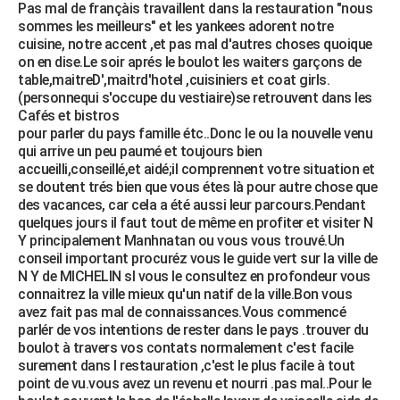
Pas mal de françàis travaillent dans la restauration "nous
sommes les meilleurs" et les yankees adorent notre
cuisine, notre accent ,et pas mal d'autres choses quoique
on en dise.Le soir aprés le boulot les waiters garçons de
table,maitreD',maitrd'hotel ,cuisiniers et coat girls.
(personnequi s'occupe du vestiaire)se retrouvent dans les
Cafés et bistros
pour parler du pays famille étc..Donc le ou la nouvelle venu
qui arrive un peu paumé et toujours bien
accueilli,conseillé,et aidé;il comprennent votre situation et
se doutent trés bien que vous étes là pour autre chose que
des vacances, car cela a été aussi leur parcours.Pendant
quelques jours il faut tout de même en profiter et visiter N
Y principalement Manhnatan ou vous vous trouvé.Un
conseil important procuréz vous le guide vert sur la ville de
N Y de MICHELIN sI vous le consultez en profondeur vous
connaitrez la ville mieux qu'un natif de la ville.Bon vous
avez fait pas mal de connaissances.Vous commencé
parlér de vos intentions de rester dans le pays .trouver du
boulot à travers vos contats normalement c'est facile
surement dans l restauration ,c'est le plus facile à tout
point de vu.vous avez un revenu et nourri .pas mal..Pour le