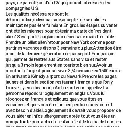
pays, de parenté,ou d'un CV qui pourait intérésser des
compagnies U S.
Les qualités nécéssaires sont la
débrouiardise,individualisme;accepter de se salir les
mains;et ne pas être fainéant.En gros les étapes suivante
ont été les miennes pour obtenir ma carte de "residant
alien".S'est parti ! anglais non nécéssaire mais trés utile.
Prendre un billet aller/retour pour New York comme pour
partir en vacances disons 3 semaine ou plus;Attention être
muni de la dernière géneration de passeport Français;ce
qui, permet de rentrer aus States sans visa et rester
jusqu'a 3 mois legalement en touriste bien sur.Avoir un
montant d'argent pour survivre 3 /4 semaine ex:1500euros.
En arrivant à Kénédy airport ou Newark.Prendre les pages
jaunes.et dans la section restaurant français que l'on y
trouve il y en a beaucoup.Au hazard vous appellez.La
personne répondra logiquement en anglais.Vous lui
répondez en français et exliquez que vous êtes en
vacances et que vous êtes un peu perdu en arrivant.est
avez besoin d'aide.Logiquement il devrait vous proposer de
vous aider en infos ,ébergement aprés tout vous êtes un
compatriote contacts etc..enfait c'est le b a ba de tous les