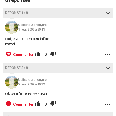
8 réponses
City break
Voyage de noces
Climat
Destinations
Voyage nature
Forum
+
PHOTO
RÉPONSE 1 / 8
GUIDES D'ACHAT
Utilisateur anonyme
BONS PLANS
1 févr. 2009 à 20:41
CARTE DE VOEUX
oui je veux bien ces infos
merci
Carte Bonne année
Carte Pâques
Carte de Noël
Carte Saint-Valentin
Carte d'anniversaire
DICTIONNAIRE
0
Commenter
Biographies
Expressions
Dictionnaire
Citations
Proverbes
PROGRAMME TV
RÉPONSE 2 / 8
COPAINS D'AVANT
Se connecter
Collèges
Universités
Service militaire
S'inscrire
Lycées
Primaires
Entreprises
Avis de recherche
AVIS DE DÉCÈS
Utilisateur anonyme
5 févr. 2009 à 10:12
FORUM
ok ca m'interesse aussi
Lifestyle
Sport
Television
Cinema
Bricolage
Culture
Auto
Voyage
0
Commenter