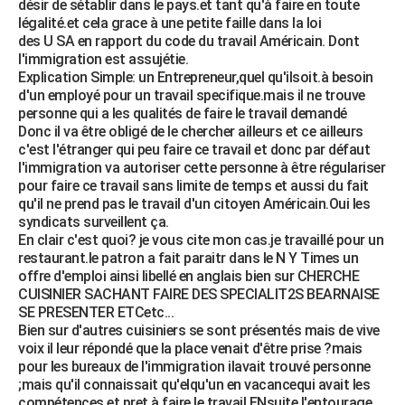
désir de sétablir dans le pays.et tant qu'à faire en toute
légalité.et cela grace à une petite faille dans la loi
des U SA en rapport du code du travail Américain. Dont
l'immigration est assujétie.
Explication Simple: un Entrepreneur,quel qu'ilsoit.à besoin
d'un employé pour un travail specifique.mais il ne trouve
personne qui a les qualités de faire le travail demandé
Donc il va être obligé de le chercher ailleurs et ce ailleurs
c'est l'étranger qui peu faire ce travail et donc par défaut
l'immigration va autoriser cette personne à être régulariser
pour faire ce travail sans limite de temps et aussi du fait
qu'il ne prend pas le travail d'un citoyen Américain.Oui les
syndicats surveillent ça.
En clair c'est quoi? je vous cite mon cas.je travaillé pour un
restaurant.le patron a fait paraitr dans le N Y Times un
offre d'emploi ainsi libellé en anglais bien sur CHERCHE
CUISINIER SACHANT FAIRE DES SPECIALIT2S BEARNAISE
SE PRESENTER ETCetc...
Bien sur d'autres cuisiniers se sont présentés mais de vive
voix il leur répondé que la place venait d'être prise ?mais
pour les bureaux de l'immigration ilavait trouvé personne
;mais qu'il connaissait qu'elqu'un en vacancequi avait les
compétences et pret à faire le travail.ENsuite l'entourage