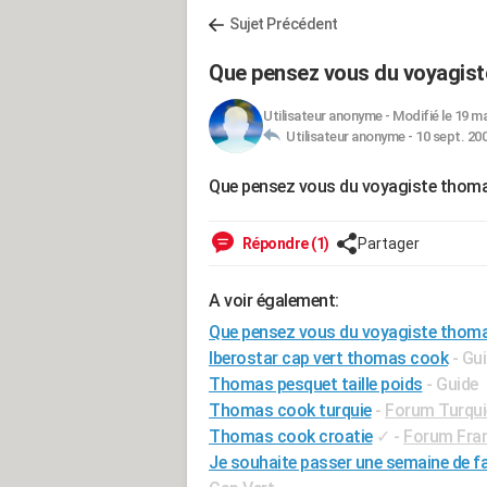
Sujet Précédent
Que pensez vous du voyagis
Utilisateur anonyme
-
Modifié le 19 ma
Utilisateur anonyme -
10 sept. 200
Que pensez vous du voyagiste thom
Répondre (1)
Partager
A voir également:
Que pensez vous du voyagiste thom
Iberostar cap vert thomas cook
- Gu
Thomas pesquet taille poids
- Guide
Thomas cook turquie
-
Forum Turqui
Thomas cook croatie
✓
-
Forum Fra
Je souhaite passer une semaine de far