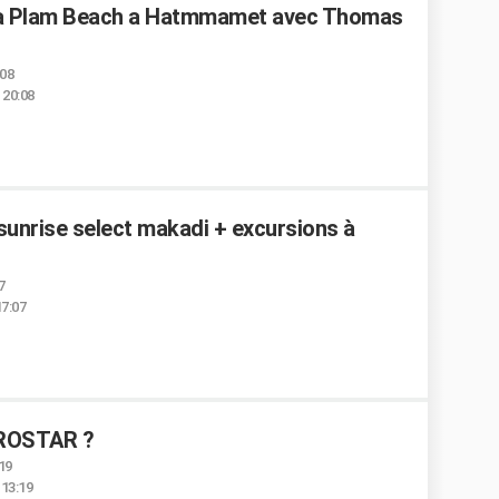
ralia Plam Beach a Hatmmamet avec Thomas
:08
 20:08
unrise select makadi + excursions à
7
17:07
BEROSTAR ?
:19
 13:19