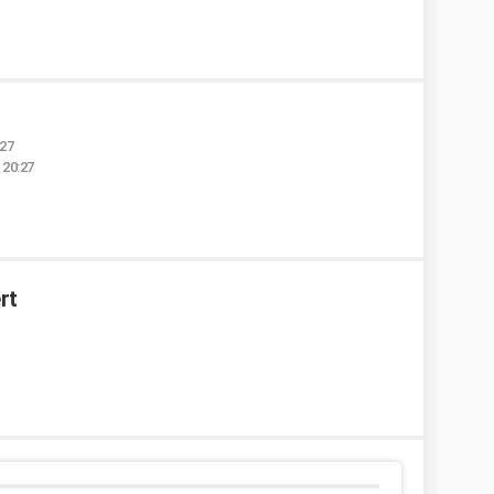
:27
 20:27
rt