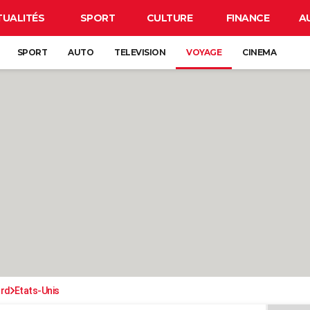
TUALITÉS
SPORT
CULTURE
FINANCE
A
SPORT
AUTO
TELEVISION
VOYAGE
CINEMA
ord
Etats-Unis