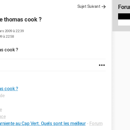
Foru
Sujet Suivant
te thomas cook ?
rs 2009 à 22:39
9 à 22:58
as cook ?
as cook ?
ide
e
nce
niente au Cap Vert. Quels sont les meilleur
-
Forum