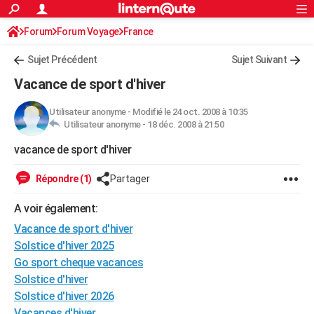
ACTUALITÉS
Forum
Forum Voyage
France
Connexion
S'inscrire
Rechercher
Société
Education
Villes
Politique
Faits Divers
Monde
+
SPORT
Sujet Précédent
Sujet Suivant
Football
Cyclisme
Forum
Coupe du monde 2026
Tennis
Rugby
CULTURE
Vacance de sport d'hiver
TNT
Cinéma
Musique
Programme TV
Streaming
Sorties cinéma
+
FINANCE
Utilisateur anonyme
-
Modifié le 24 oct. 2008 à 10:35
Utilisateur anonyme -
18 déc. 2008 à 21:50
Impôts
Immobilier
Banque
Crédit
Retraite
Epargne
Risques naturels par ville
Assurance
AUTO
vacance de sport d'hiver
Réserver un essai
Berlines
Forum auto
Essais
Citadines
SUV
+
HIGH-TECH
Répondre (1)
Partager
Meilleur smartphone
Ordinateurs
Guide high-tech
Mobiles
Internet
Jeux vidéo
+
BRICOLAGE
A voir également:
Aménagement intérieur
Cuisine
Jardinage
+
Forum
Extérieur
Salle de bains
Rangement
WEEK-END
Vacance de sport d'hiver
Escapades
Expositions
Week-end nature
Guides de France
Patrimoine
Musées
+
Solstice d'hiver 2025
LIFESTYLE
Go sport cheque vacances
Bien-être
Mode
+
Art de vivre
Loisirs
Modes de vie
SANTE
Solstice d'hiver
Solstice d'hiver 2026
Guide de la santé
Médicaments
+
Alimentation
Maladies
Sommeil
VOYAGE
Vacances d'hiver