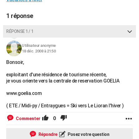
City break
Voyage de noces
Climat
Destinations
Voyage nature
Forum
+
PHOTO
1 réponse
GUIDES D'ACHAT
RÉPONSE 1 / 1
BONS PLANS
CARTE DE VOEUX
Utilisateur anonyme
18 déc. 2008 à 21:50
Carte Bonne année
Carte Pâques
Carte de Noël
Carte Saint-Valentin
Carte d'anniversaire
DICTIONNAIRE
Bonsoir,
Biographies
Expressions
Dictionnaire
Citations
Proverbes
PROGRAMME TV
exploitant d'une résidence de tourisme récente,
je vous oriente vers la centrale de reservation GOELIA
COPAINS D'AVANT
www.goelia.com
Se connecter
Collèges
Universités
Service militaire
S'inscrire
Lycées
Primaires
Entreprises
Avis de recherche
AVIS DE DÉCÈS
( ETE / Midi-py / Entraygues = Ski vers Le Lioran l'hiver )
FORUM
0
Commenter
Lifestyle
Sport
Television
Cinema
Bricolage
Culture
Auto
Voyage
Répondre
Posez votre question