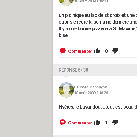
18 août 2009 à 18:13
un pic nique au lac de st croix et une 
etions encore la semaine dernière ,me
Il y a une bonne pizzeria à St Maxime,
bise
0
Commenter
RÉPONSE 6 / 38
Utilisateur anonyme
18 août 2009 à 18:26
Hyères, le Lavandou....tout est beau d
1
Commenter