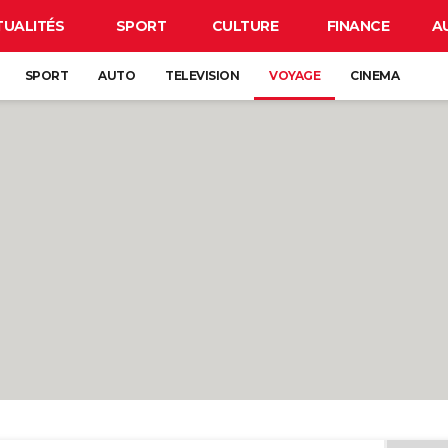
TUALITÉS
SPORT
CULTURE
FINANCE
A
SPORT
AUTO
TELEVISION
VOYAGE
CINEMA