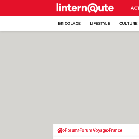
AC
BRICOLAGE
LIFESTYLE
CULTURE
Forum
Forum Voyage
France