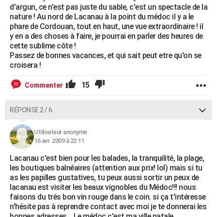
d'argun, ce n'est pas juste du sable, c'est un spectacle de la
nature ! Au nord de Lacanau à la point du médoc il y a le
phare de Cordouan, tout en haut, une vue extraordinaire ! il
y en a des choses à faire, je pourrai en parler des heures de
cette sublime côte !
Passez de bonnes vacances, et qui sait peut etre qu'on se
croisera !
15
Commenter
RÉPONSE 2 / 6
Utilisateur anonyme
16 avr. 2009 à 22:11
Lacanau c'est bien pour les balades, la tranquilité, la plage,
les boutiques balnéaires (attention aux prix! lol) mais si tu
as les papilles gustatives, tu peux aussi sortir un peux de
lacanau est visiter les beaux vignobles du Médoc!!! nous
faisons du très bon vin rouge dans le coin. si ça t'intéresse
n'hésite pas à reprendre contact avec moi je te donnerai les
bonnes adresses... Le médoc c'est ma ville natale.