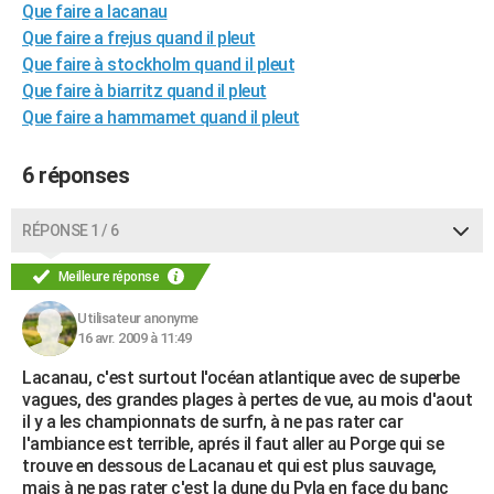
Que faire a lacanau
City break
Voyage de noces
Climat
Destinations
Voyage nature
Forum
+
PHOTO
Que faire a frejus quand il pleut
Que faire à stockholm quand il pleut
GUIDES D'ACHAT
Que faire à biarritz quand il pleut
BONS PLANS
Que faire a hammamet quand il pleut
CARTE DE VOEUX
6 réponses
Carte Bonne année
Carte Pâques
Carte de Noël
Carte Saint-Valentin
Carte d'anniversaire
DICTIONNAIRE
RÉPONSE 1 / 6
Biographies
Expressions
Dictionnaire
Citations
Proverbes
PROGRAMME TV
Meilleure réponse
COPAINS D'AVANT
Utilisateur anonyme
Se connecter
Collèges
Universités
Service militaire
S'inscrire
Lycées
Primaires
Entreprises
Avis de recherche
16 avr. 2009 à 11:49
AVIS DE DÉCÈS
Lacanau, c'est surtout l'océan atlantique avec de superbe
FORUM
vagues, des grandes plages à pertes de vue, au mois d'aout
il y a les championnats de surfn, à ne pas rater car
Lifestyle
Sport
Television
Cinema
Bricolage
Culture
Auto
Voyage
l'ambiance est terrible, aprés il faut aller au Porge qui se
trouve en dessous de Lacanau et qui est plus sauvage,
mais à ne pas rater c'est la dune du Pyla en face du banc