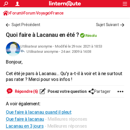
ACTUALITÉS
Forum
Forum Voyage
France
Connexion
S'inscrire
Rechercher
Société
Education
Villes
Politique
Faits Divers
Monde
+
SPORT
Sujet Précédent
Sujet Suivant
Football
Cyclisme
Forum
Coupe du monde 2026
Tennis
Rugby
CULTURE
Quoi faire à Lacanau en été ?
Résolu
TNT
Cinéma
Musique
Programme TV
Streaming
Sorties cinéma
+
FINANCE
Utilisateur anonyme
-
Modifié le 29 nov. 2021 à 18:53
Utilisateur anonyme -
24 avr. 2009 à 14:08
Impôts
Immobilier
Banque
Crédit
Retraite
Epargne
Risques naturels par ville
Assurance
AUTO
Bonjour,
Réserver un essai
Berlines
Forum auto
Essais
Citadines
SUV
+
HIGH-TECH
Cet été je pars à Lacanau... Qu'y a-t-il à voir et à ne surtout
Meilleur smartphone
Ordinateurs
Guide high-tech
Mobiles
Internet
Jeux vidéo
+
BRICOLAGE
pas rater ? Merci pour vos infos !
Aménagement intérieur
Cuisine
Jardinage
+
Forum
Extérieur
Salle de bains
Rangement
WEEK-END
Répondre (6)
Posez votre question
Partager
Escapades
Expositions
Week-end nature
Guides de France
Patrimoine
Musées
+
LIFESTYLE
A voir également:
Que faire à lacanau quand il pleut
Bien-être
Mode
+
Art de vivre
Loisirs
Modes de vie
SANTE
Que faire à lacanau
- Meilleures réponses
Guide de la santé
Médicaments
+
Alimentation
Maladies
Sommeil
VOYAGE
Lacanau en 3 jours
- Meilleures réponses