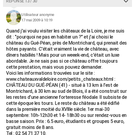
RÉPONSE 13 / 30
Utilisateur anonyme
17 mai 2009 à 10:19
Quand j'ai voulu visiter les châteaux de la Loire, je me suis
dit : "pourquoi ne pas en habiter un ?" et j'ai choisi le
château du Gué-Péan, près de Montrichard, qui prenait des
hôtes payants. C'était vraiment la vie de château, avec
dîners habillés ! Mais pour un weeek-end, c'était un luxe
abordable. Je ne sais pas si ce château offre toujours
cette prestation, mais vous pouvez demander.
Voici les informations trouvées sur le site :
www.chateauxvaldeloire.com/petits_chateaux.html :
CHÂTEAU DU GUÉ-PÉAN (41) - situé à 13 km à l'est de
Montrichard, à 30 km au sud de Blois, il a été construit sur
les restes d'une ancienne forteresse féodale. Il subsiste de
cette époque les tours. Le reste du château a été édifié
dans la première moitié du XVIIIe siècle. 1er mai-30
septembre: 10h-12h30 et 14- 18h30 ou sur rendez-vous en
basse saison. Prix : 6.5 euro, étudiants et groupes 5 euro,
gratuit moins de 8 ans.
Tel : 02 54 71 37 10.