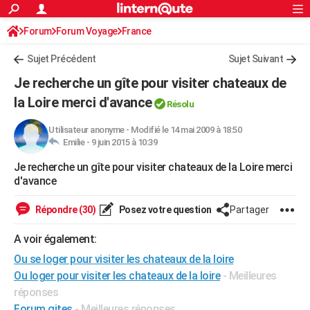
ACTUALITÉS
Forum
Forum Voyage
France
Connexion
S'inscrire
Rechercher
Société
Education
Villes
Politique
Faits Divers
Monde
+
SPORT
Sujet Précédent
Sujet Suivant
Football
Cyclisme
Forum
Coupe du monde 2026
Tennis
Rugby
CULTURE
Je recherche un gîte pour visiter chateaux de
TNT
Cinéma
Musique
Programme TV
Streaming
Sorties cinéma
+
la Loire merci d'avance
FINANCE
Résolu
Impôts
Immobilier
Banque
Crédit
Retraite
Epargne
Risques naturels par ville
Assurance
AUTO
Utilisateur anonyme
-
Modifié le 14 mai 2009 à 18:50
Emilie -
9 juin 2015 à 10:39
Réserver un essai
Berlines
Forum auto
Essais
Citadines
SUV
+
HIGH-TECH
Je recherche un gîte pour visiter chateaux de la Loire merci
d'avance
Meilleur smartphone
Ordinateurs
Guide high-tech
Mobiles
Internet
Jeux vidéo
+
BRICOLAGE
Répondre (30)
Posez votre question
Partager
Aménagement intérieur
Cuisine
Jardinage
+
Forum
Extérieur
Salle de bains
Rangement
WEEK-END
A voir également:
Escapades
Expositions
Week-end nature
Guides de France
Patrimoine
Musées
+
LIFESTYLE
Ou se loger pour visiter les chateaux de la loire
Bien-être
Mode
+
Art de vivre
Loisirs
Modes de vie
SANTE
Ou loger pour visiter les chateaux de la loire
- Meilleures
réponses
Guide de la santé
Médicaments
+
Alimentation
Maladies
Sommeil
VOYAGE
Forum gites
- Meilleures réponses