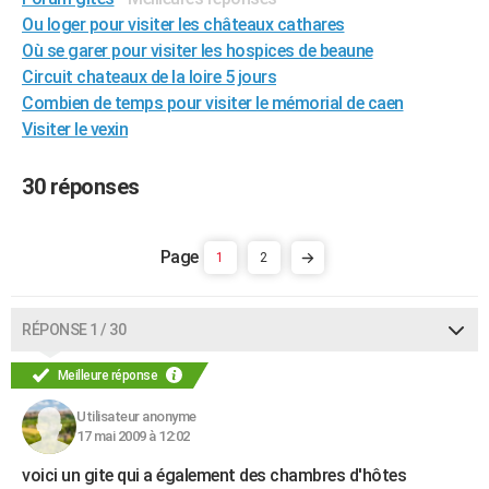
City break
Voyage de noces
Climat
Destinations
Voyage nature
Forum
+
Ou loger pour visiter les châteaux cathares
PHOTO
Où se garer pour visiter les hospices de beaune
GUIDES D'ACHAT
Circuit chateaux de la loire 5 jours
Combien de temps pour visiter le mémorial de caen
BONS PLANS
Visiter le vexin
CARTE DE VOEUX
30 réponses
Carte Bonne année
Carte Pâques
Carte de Noël
Carte Saint-Valentin
Carte d'anniversaire
DICTIONNAIRE
Biographies
Expressions
Dictionnaire
Citations
Proverbes
PROGRAMME TV
1
2
COPAINS D'AVANT
RÉPONSE 1 / 30
Se connecter
Collèges
Universités
Service militaire
S'inscrire
Lycées
Primaires
Entreprises
Avis de recherche
AVIS DE DÉCÈS
Meilleure réponse
FORUM
Utilisateur anonyme
Lifestyle
Sport
Television
Cinema
Bricolage
Culture
Auto
Voyage
17 mai 2009 à 12:02
voici un gite qui a également des chambres d'hôtes