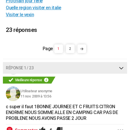
Prochain jour férié
City break
Voyage de noces
Climat
Destinations
Voyage nature
Forum
+
PHOTO
Quelle region visiter en italie
Visiter le vexin
GUIDES D'ACHAT
23 réponses
BONS PLANS
CARTE DE VOEUX
1
2
Carte Bonne année
Carte Pâques
Carte de Noël
Carte Saint-Valentin
Carte d'anniversaire
DICTIONNAIRE
Biographies
Expressions
Dictionnaire
Citations
Proverbes
PROGRAMME TV
RÉPONSE 1 / 23
COPAINS D'AVANT
Meilleure réponse
Se connecter
Collèges
Universités
Service militaire
S'inscrire
Lycées
Primaires
Entreprises
Avis de recherche
AVIS DE DÉCÈS
Utilisateur anonyme
11 nov. 2009 à 13:56
FORUM
c super il faut 1BONNE JOURNEE ET C FRUITS CITRON
Lifestyle
Sport
Television
Cinema
Bricolage
Culture
Auto
Voyage
ENORME NOUS SOMME ALLE EN CAMPING CAR PAS DE
PROBLENE NOUS AVONS PASSE 2 JOUR