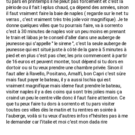
tu pars en printemps il ne pleut pas forcément et c'est la
pèriode ou il fait l eplus chaud, ça dépend des années, sinon
il faut vraiment faire la baie de naples ( regarde sur le net tu
verras , c'est vraiment très très joile voir magnifique). Je te
donne quelques villes que tu pourrais faire, va à sorrento
c'est à 30 minutes de naples voir un peu moins en prenant
le train et làbas je te conseil d'aller dans une auberge de
jeunesse qui s'appelle " le sirene ", c'est la seule auberge de
jeunesse qui est situé juste à côté de la gare à 5 minutes à
pied et en plus c'est pas cher, les prix commencent à partir
de 16 euros et peuvent monter, tout dépend si tu dors en
dortoir ou si tu veux prendre une chambre privée. Sinon il
faut aller à Ravello, Positano, Amalfi, bon Capri c'est sûre
mais faut payer le bateau, il y a aussi Ischia qui est
vraiment magnifique mais ideme faut prendre le bateau,
visiter naples il y a des coins qui sont très jolies mais ça
craind un peu le centre ville donc il faut faire attention. Ce
que tu peux faire tu dors à sorrento et tu pars visiter
toutes ces villes dès le matin et tu rentres en soirée à
l'auberge, voilà si tu veux d'autres infos n"hésites pas à me
le demander car l'italie et moi c'est mon dada rire