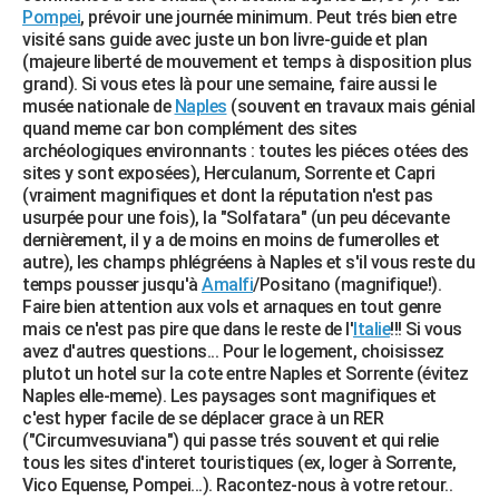
Pompei
, prévoir une journée minimum. Peut trés bien etre
visité sans guide avec juste un bon livre-guide et plan
(majeure liberté de mouvement et temps à disposition plus
grand). Si vous etes là pour une semaine, faire aussi le
musée nationale de
Naples
(souvent en travaux mais génial
quand meme car bon complément des sites
archéologiques environnants : toutes les piéces otées des
sites y sont exposées), Herculanum, Sorrente et Capri
(vraiment magnifiques et dont la réputation n'est pas
usurpée pour une fois), la "Solfatara" (un peu décevante
dernièrement, il y a de moins en moins de fumerolles et
autre), les champs phlégréens à Naples et s'il vous reste du
temps pousser jusqu'à
Amalfi
/Positano (magnifique!).
Faire bien attention aux vols et arnaques en tout genre
mais ce n'est pas pire que dans le reste de l'
Italie
!!! Si vous
avez d'autres questions... Pour le logement, choisissez
plutot un hotel sur la cote entre Naples et Sorrente (évitez
Naples elle-meme). Les paysages sont magnifiques et
c'est hyper facile de se déplacer grace à un RER
("Circumvesuviana") qui passe trés souvent et qui relie
tous les sites d'interet touristiques (ex, loger à Sorrente,
Vico Equense, Pompei...). Racontez-nous à votre retour..