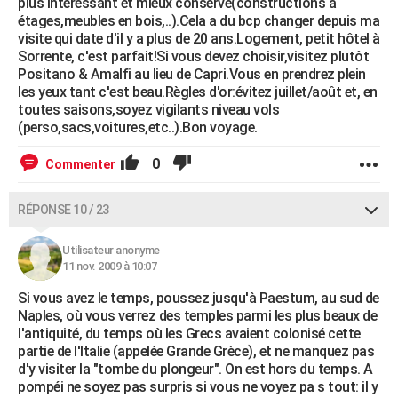
plus intéressant et mieux conservé(constructions à
étages,meubles en bois,..).Cela a du bcp changer depuis ma
visite qui date d'il y a plus de 20 ans.Logement, petit hôtel à
Sorrente, c'est parfait!Si vous devez choisir,visitez plutôt
Positano & Amalfi au lieu de Capri.Vous en prendrez plein
les yeux tant c'est beau.Règles d'or:évitez juillet/août et, en
toutes saisons,soyez vigilants niveau vols
(perso,sacs,voitures,etc..).Bon voyage.
0
Commenter
RÉPONSE 10 / 23
Utilisateur anonyme
11 nov. 2009 à 10:07
Si vous avez le temps, poussez jusqu'à Paestum, au sud de
Naples, où vous verrez des temples parmi les plus beaux de
l'antiquité, du temps où les Grecs avaient colonisé cette
partie de l'Italie (appelée Grande Grèce), et ne manquez pas
d'y visiter la "tombe du plongeur". On est hors du temps. A
pompéi ne soyez pas surpris si vous ne voyez pa s tout: il y