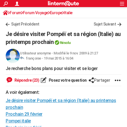
ACTUALITÉS
Forum
Forum Voyage
Europe
Connexion
S'inscrire
Italie
Rechercher
Société
Education
Villes
Politique
Faits Divers
Monde
+
SPORT
Sujet Précédent
Sujet Suivant
Football
Cyclisme
Forum
Coupe du monde 2026
Tennis
Rugby
CULTURE
Je désire visiter Pompéï et sa région (Italie) au
TNT
Cinéma
Musique
Programme TV
Streaming
Sorties cinéma
+
printemps prochain
FINANCE
Résolu
Impôts
Immobilier
Banque
Crédit
Retraite
Epargne
Risques naturels par ville
Assurance
AUTO
Utilisateur anonyme
-
Modifié le 9 nov. 2009 à 21:27
françoise -
19 mai 2015 à 16:04
Réserver un essai
Berlines
Forum auto
Essais
Citadines
SUV
+
HIGH-TECH
Je recherche bons plans pour visiter et se loger
Meilleur smartphone
Ordinateurs
Guide high-tech
Mobiles
Internet
Jeux vidéo
+
BRICOLAGE
Répondre (23)
Posez votre question
Partager
Aménagement intérieur
Cuisine
Jardinage
+
Forum
Extérieur
Salle de bains
Rangement
WEEK-END
A voir également:
Escapades
Expositions
Week-end nature
Guides de France
Patrimoine
Musées
+
LIFESTYLE
Je désire visiter Pompéï et sa région (Italie) au printemps
prochain
Bien-être
Mode
+
Art de vivre
Loisirs
Modes de vie
SANTE
Prochain 29 février
Pompei italie
Guide de la santé
Médicaments
+
Alimentation
Maladies
Sommeil
VOYAGE