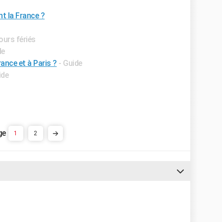
t la France ?
Jours fériés
de
rance et à Paris ?
- Guide
ide
1
2