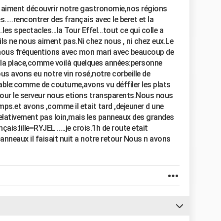
ls aiment découvrir notre gastronomie,nos régions
es.....rencontrer des français avec le beret et la
..les spectacles...la Tour Effel...tout ce qui colle a
u ils ne nous aiment pas.Ni chez nous , ni chez eux.Le
 nous fréquentions avec mon mari avec beaucoup de
r la place,comme voilà quelques années:personne
us avons eu notre vin rosé,notre corbeille de
e table:comme de coutume,avons vu déffiler les plats
.Pour le serveur nous etions transparents.Nous nous
s.et avons ,comme il etait tard ,dejeuner d une
relativement pas loin,mais les panneaux des grandes
ais:lille=RYJEL .....je crois.1h de route etait
panneaux il faisait nuit a notre retour Nous n avons