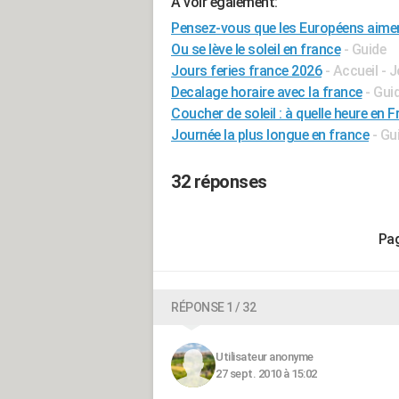
A voir également:
Pensez-vous que les Européens aimen
Ou se lève le soleil en france
- Guide
Jours feries france 2026
- Accueil - 
Decalage horaire avec la france
- Gui
Coucher de soleil : à quelle heure en F
Journée la plus longue en france
- Gu
32 réponses
RÉPONSE 1 / 32
Utilisateur anonyme
27 sept. 2010 à 15:02