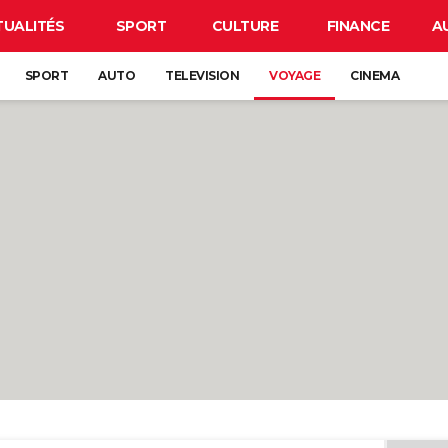
TUALITÉS
SPORT
CULTURE
FINANCE
A
SPORT
AUTO
TELEVISION
VOYAGE
CINEMA