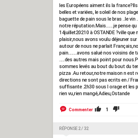
les Européens aiment ils la france?I
belles et variées, le soleil de nos plag
baguette de pain sous le bras ..le vin .
notre réputation.Mais.......je pense q
14juillet20210 à OSTANDE ?ville que
plaisir,nous avons voulu déjeuner su
autour de nous ne parlait Français,no
pain........avons salué nos voisins d
.....des autres mais point pour nous
sommes levés au bout du bout du temp
pizza .Au retour,notre maison n est 
directions ne sont pas ecrits en / Franç
suffisante .2h30 sous l orage et les 
rien vu,rien mangé,Adieu,Ostande
1
Commenter
RÉPONSE 2 / 32