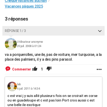
Cheque vacances auchan
✓
City break
Voyage de noces
Climat
Destinations
Voyage nature
Forum
+
PHOTO
Vacances pâques 2025
GUIDES D'ACHAT
3 réponses
BONS PLANS
RÉPONSE 1 / 3
CARTE DE VOEUX
Utilisateur anonyme
Carte Bonne année
Carte Pâques
Carte de Noël
Carte Saint-Valentin
Carte d'anniversaire
DICTIONNAIRE
20 juil. 2008 à 01:24
Biographies
Expressions
Dictionnaire
Citations
Proverbes
PROGRAMME TV
va a porquerolles, une ile, pas de voiture, mer turquoise, a la
place des palmiers, il y a des pins parasol.
COPAINS D'AVANT
1
Commenter
Se connecter
Collèges
Universités
Service militaire
S'inscrire
Lycées
Primaires
Entreprises
Avis de recherche
AVIS DE DÉCÈS
FORUM
lab
6 juil. 2011 à 14:34
Lifestyle
Sport
Television
Cinema
Bricolage
Culture
Auto
Voyage
c est vrai j y suis allé plusieurs fois on se croirait en corse
ou en guadeloupe et c est pas loin Port cros aussi c est
une belle ile exotique