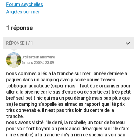
Forum seychelles
City break
Voyage de noces
Climat
Destinations
Voyage nature
Forum
+
PHOTO
Argeles sur mer
GUIDES D'ACHAT
1 réponse
BONS PLANS
RÉPONSE 1 / 1
CARTE DE VOEUX
Carte Bonne année
Carte Pâques
Carte de Noël
Carte Saint-Valentin
Carte d'anniversaire
DICTIONNAIRE
Utilisateur anonyme
6 mars 2009 à 23:09
Biographies
Expressions
Dictionnaire
Citations
Proverbes
PROGRAMME TV
nous sommes allés a la tranche sur mer l'année derniere a
paques dans un camping avec piscine couverteavec
COPAINS D'AVANT
tobbogan aquatique (super mais il faut être organiser pour
aller a la piscine car le sas d'entré ou de sortie est très petit
Se connecter
Collèges
Universités
Service militaire
S'inscrire
Lycées
Primaires
Entreprises
Avis de recherche
AVIS DE DÉCÈS
bref seul petit hic qui ma un peu dérangé mais pas plus que
sa) le camping s'appelle les almadies rapport qualité prix
FORUM
très convenable. il n'est pas très loin du centre de la
tranche.
Lifestyle
Sport
Television
Cinema
Bricolage
Culture
Auto
Voyage
nous avons visité l'ile de ré, la rochelle, un tour de bateau
pour voir fort boyard on peux aussi débarquer sur l'ile d'aix
il me semble) a la tranche il n'y a rien de spécial a voir sauf