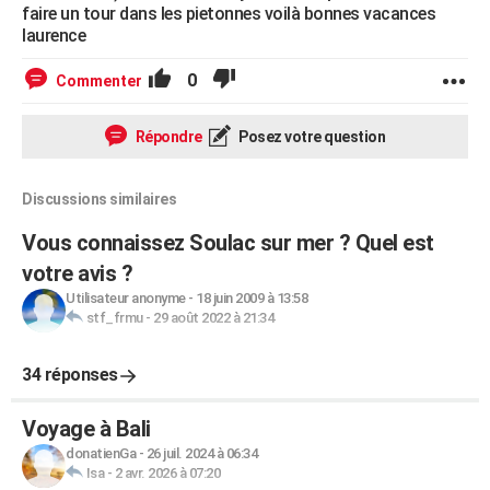
faire un tour dans les pietonnes voilà bonnes vacances
laurence
0
Commenter
Répondre
Posez votre question
Discussions similaires
Vous connaissez Soulac sur mer ? Quel est
votre avis ?
Utilisateur anonyme
-
18 juin 2009 à 13:58
stf_frmu
-
29 août 2022 à 21:34
34 réponses
Voyage à Bali
donatienGa
-
26 juil. 2024 à 06:34
Isa
-
2 avr. 2026 à 07:20