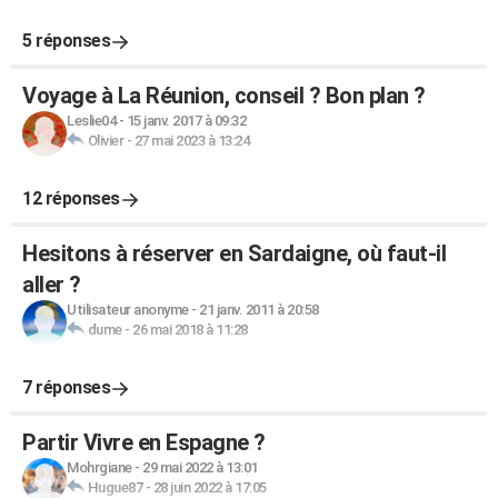
5 réponses
Voyage à La Réunion, conseil ? Bon plan ?
Leslie04
-
15 janv. 2017 à 09:32
Olivier
-
27 mai 2023 à 13:24
12 réponses
Hesitons à réserver en Sardaigne, où faut-il
aller ?
Utilisateur anonyme
-
21 janv. 2011 à 20:58
dume
-
26 mai 2018 à 11:28
7 réponses
Partir Vivre en Espagne ?
Mohrgiane
-
29 mai 2022 à 13:01
Hugue87
-
28 juin 2022 à 17:05