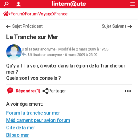
ACTUALITÉS
Forum
Forum Voyage
France
Connexion
S'inscrire
Rechercher
Société
Education
Villes
Politique
Faits Divers
Monde
+
SPORT
Sujet Précédent
Sujet Suivant
Football
Cyclisme
Forum
Coupe du monde 2026
Tennis
Rugby
CULTURE
La Tranche sur Mer
TNT
Cinéma
Musique
Programme TV
Streaming
Sorties cinéma
+
FINANCE
Utilisateur anonyme
-
Modifié le 2 mars 2009 à 19:55
Utilisateur anonyme -
6 mars 2009 à 23:09
Impôts
Immobilier
Banque
Crédit
Retraite
Epargne
Risques naturels par ville
Assurance
AUTO
Qu'y a t il à voir, à visiter dans la région de la Tranche sur
Réserver un essai
Berlines
Forum auto
Essais
Citadines
SUV
+
HIGH-TECH
mer ?
Quels sont vos conseils ?
Meilleur smartphone
Ordinateurs
Guide high-tech
Mobiles
Internet
Jeux vidéo
+
BRICOLAGE
Répondre (1)
Partager
Aménagement intérieur
Cuisine
Jardinage
+
Forum
Extérieur
Salle de bains
Rangement
WEEK-END
A voir également:
Escapades
Expositions
Week-end nature
Guides de France
Patrimoine
Musées
+
LIFESTYLE
Forum la tranche sur mer
Bien-être
Mode
+
Art de vivre
Loisirs
Modes de vie
Médicament peur avion forum
SANTE
Cité de la mer
Guide de la santé
Médicaments
+
Alimentation
Maladies
Sommeil
VOYAGE
Bilbao mer