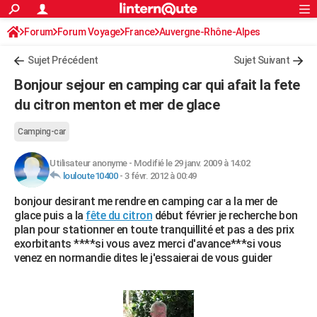
ACTUALITÉS
Forum
Forum Voyage
France
Connexion
S'inscrire
Auvergne-Rhône-Alpes
Rechercher
Société
Education
Villes
Politique
Faits Divers
Monde
+
SPORT
Sujet Précédent
Sujet Suivant
Football
Cyclisme
Forum
Coupe du monde 2026
Tennis
Rugby
CULTURE
Bonjour sejour en camping car qui afait la fete
TNT
Cinéma
Musique
Programme TV
Streaming
Sorties cinéma
+
du citron menton et mer de glace
FINANCE
Impôts
Immobilier
Banque
Crédit
Retraite
Epargne
Risques naturels par ville
Assurance
AUTO
Camping-car
Réserver un essai
Berlines
Forum auto
Essais
Citadines
SUV
+
HIGH-TECH
Utilisateur anonyme
-
Modifié le 29 janv. 2009 à 14:02
louloute10400
-
3 févr. 2012 à 00:49
Meilleur smartphone
Ordinateurs
Guide high-tech
Mobiles
Internet
Jeux vidéo
+
BRICOLAGE
bonjour desirant me rendre en camping car a la mer de
glace puis a la
fête du citron
début février je recherche bon
Aménagement intérieur
Cuisine
Jardinage
+
Forum
Extérieur
Salle de bains
Rangement
WEEK-END
plan pour stationner en toute tranquillité et pas a des prix
exorbitants ****si vous avez merci d'avance***si vous
Escapades
Expositions
Week-end nature
Guides de France
Patrimoine
Musées
+
LIFESTYLE
venez en normandie dites le j'essaierai de vous guider
Bien-être
Mode
+
Art de vivre
Loisirs
Modes de vie
SANTE
Guide de la santé
Médicaments
+
Alimentation
Maladies
Sommeil
VOYAGE