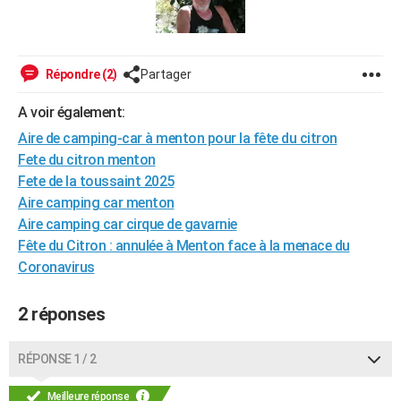
City break
Voyage de noces
Climat
Destinations
Voyage nature
Forum
+
PHOTO
GUIDES D'ACHAT
Répondre (2)
Partager
BONS PLANS
A voir également:
CARTE DE VOEUX
Aire de camping-car à menton pour la fête du citron
Fete du citron menton
Carte Bonne année
Carte Pâques
Carte de Noël
Carte Saint-Valentin
Carte d'anniversaire
DICTIONNAIRE
Fete de la toussaint 2025
Biographies
Expressions
Dictionnaire
Citations
Proverbes
Aire camping car menton
PROGRAMME TV
Aire camping car cirque de gavarnie
COPAINS D'AVANT
Fête du Citron : annulée à Menton face à la menace du
Coronavirus
Se connecter
Collèges
Universités
Service militaire
S'inscrire
Lycées
Primaires
Entreprises
Avis de recherche
AVIS DE DÉCÈS
2 réponses
FORUM
Lifestyle
Sport
Television
Cinema
Bricolage
Culture
Auto
Voyage
RÉPONSE 1 / 2
Meilleure réponse