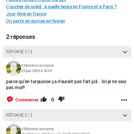
City break
Voyage de noces
Climat
Destinations
Voyage nature
Forum
+
Coucher de soleil : à quelle heure en France et à Paris ?
PHOTO
Jour férié en france
GUIDES D'ACHAT
Ou partir en europe en fevrier
BONS PLANS
2 réponses
CARTE DE VOEUX
RÉPONSE 1 / 2
Carte Bonne année
Carte Pâques
Carte de Noël
Carte Saint-Valentin
Carte d'anniversaire
DICTIONNAIRE
Utilisateur anonyme
Biographies
Expressions
Dictionnaire
Citations
Proverbes
PROGRAMME TV
23 juin 2009 à 18:39
COPAINS D'AVANT
parce qu'en turquoise ça n'aurait pas fait joli... lol je ne sais
pas moi!!
Se connecter
Collèges
Universités
Service militaire
S'inscrire
Lycées
Primaires
Entreprises
Avis de recherche
AVIS DE DÉCÈS
0
Commenter
FORUM
Lifestyle
Sport
Television
Cinema
Bricolage
Culture
Auto
Voyage
RÉPONSE 2 / 2
Utilisateur anonyme