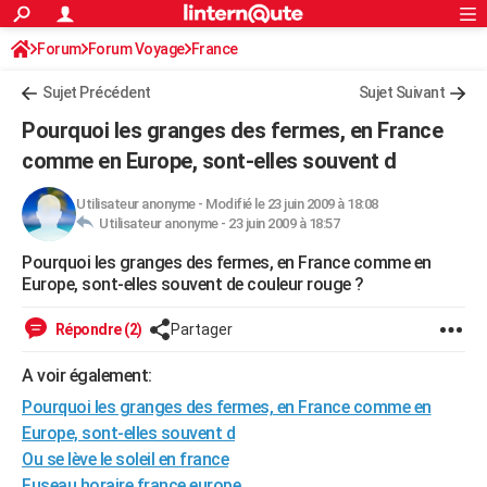
ACTUALITÉS
Forum
Forum Voyage
France
Connexion
S'inscrire
Rechercher
Société
Education
Villes
Politique
Faits Divers
Monde
+
SPORT
Sujet Précédent
Sujet Suivant
Football
Cyclisme
Forum
Coupe du monde 2026
Tennis
Rugby
CULTURE
Pourquoi les granges des fermes, en France
TNT
Cinéma
Musique
Programme TV
Streaming
Sorties cinéma
+
comme en Europe, sont-elles souvent d
FINANCE
Impôts
Immobilier
Banque
Crédit
Retraite
Epargne
Risques naturels par ville
Assurance
AUTO
Utilisateur anonyme
-
Modifié le 23 juin 2009 à 18:08
Utilisateur anonyme -
23 juin 2009 à 18:57
Réserver un essai
Berlines
Forum auto
Essais
Citadines
SUV
+
HIGH-TECH
Pourquoi les granges des fermes, en France comme en
Europe, sont-elles souvent de couleur rouge ?
Meilleur smartphone
Ordinateurs
Guide high-tech
Mobiles
Internet
Jeux vidéo
+
BRICOLAGE
Répondre (2)
Partager
Aménagement intérieur
Cuisine
Jardinage
+
Forum
Extérieur
Salle de bains
Rangement
WEEK-END
A voir également:
Escapades
Expositions
Week-end nature
Guides de France
Patrimoine
Musées
+
LIFESTYLE
Pourquoi les granges des fermes, en France comme en
Bien-être
Mode
+
Art de vivre
Loisirs
Modes de vie
SANTE
Europe, sont-elles souvent d
Ou se lève le soleil en france
Guide de la santé
Médicaments
+
Alimentation
Maladies
Sommeil
VOYAGE
Fuseau horaire france europe