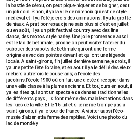
la bastie de sérou, on peut pique-niquer et se baigner, cest
un joli coin. Sinon, il ya la ville de mirepoix qui est de style
médiéval et il ya l'été je crois des animations. Il ya la grotte
de niaux. A prat bonrepaux je ne sais plus si c'est en juillet
ou en août, il ya un ptit festival country avec des line
dance, des motos style harley. Une jolie promenade aussi
est le lac de bethmale , proche on peut visiter l'atelier du
sabotier des sabots de bethmale qui ont une forme
originale avec des pointes devant et qui ont une légende
locale. A saint-girons, fin juillet dernière semaine je crois, il
ya une petite fête foraine, et en aout il ya le défilé des vieux
métiers autrefois le couserans; à l'école des
jacobins,l'école 1900 où on fait une dictée à recopier dans
une vieille classe à la plume ancienne. Et toujours en aout, il
ya les rites qui sont un spectale de danses traditionnelles
de différents pays , ils font même des mainfestations dans
les rues de la ville. Et le 16 juillet si je ne me trompe pas à
saint-girons, il ya le tour de france. A visiter aussi l'éco-
musée d'alzen etla ferme des reptiles. Voici une photo du
lac de mondély