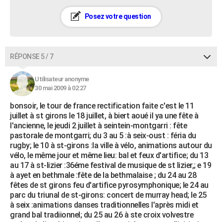
Posez votre question
RÉPONSE 5 / 7
Utilisateur anonyme
30 mai 2009 à 02:27
bonsoir, le tour de france rectification faite c'est le 11
juillet à st girons le 18 juillet, à biert aoué il ya une fête à
l'ancienne, le jeudi 2 juillet à seintein-montgarri : fête
pastorale de montgarri; du 3 au 5 :à seix-oust : féria du
rugby; le 10 à st-girons :la ville à vélo, animations autour du
vélo, le même jour et même lieu: bal et feux d'artifice; du 13
au 17 à st-lizier :36éme festival de musique de st lizier,; e 19
à ayet en bethmale :fête de la bethmalaise ; du 24 au 28
fêtes de st girons feu d'artifice pyrosymphonique; le 24 au
parc du triunal de st-girons: concert de murray head; le 25
à seix :animations danses traditionnelles l'après midi et
grand bal tradiionnel; du 25 au 26 à ste croix volvestre