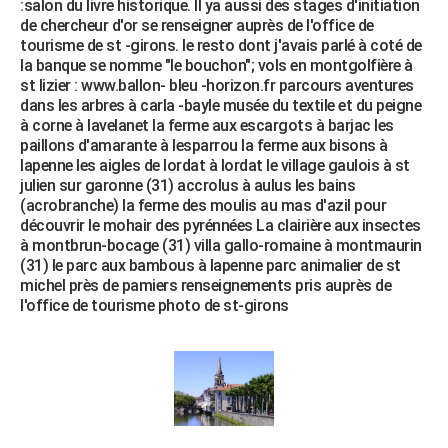
:salon du livre historique. Il ya aussi des stages d'initiation
de chercheur d'or se renseigner auprès de l'office de
tourisme de st -girons. le resto dont j'avais parlé à coté de
la banque se nomme "le bouchon"; vols en montgolfière à
st lizier : www.ballon- bleu -horizon.fr parcours aventures
dans les arbres à carla -bayle musée du textile et du peigne
à corne à lavelanet la ferme aux escargots à barjac les
paillons d'amarante à lesparrou la ferme aux bisons à
lapenne les aigles de lordat à lordat le village gaulois à st
julien sur garonne (31) accrolus à aulus les bains
(acrobranche) la ferme des moulis au mas d'azil pour
découvrir le mohair des pyrénnées La clairière aux insectes
à montbrun-bocage (31) villa gallo-romaine à montmaurin
(31) le parc aux bambous à lapenne parc animalier de st
michel près de pamiers renseignements pris auprès de
l'office de tourisme photo de st-girons