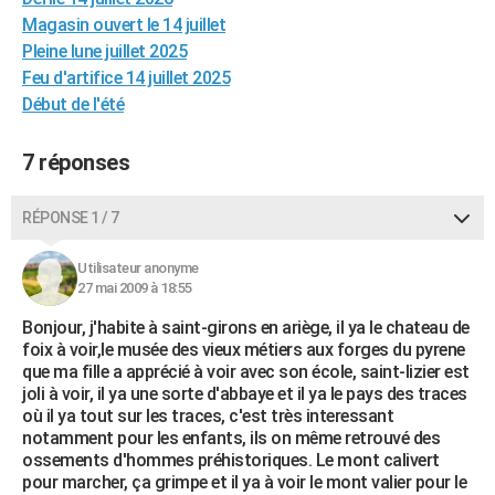
City break
Voyage de noces
Climat
Destinations
Voyage nature
Forum
+
Magasin ouvert le 14 juillet
PHOTO
Pleine lune juillet 2025
GUIDES D'ACHAT
Feu d'artifice 14 juillet 2025
Début de l'été
BONS PLANS
7 réponses
CARTE DE VOEUX
Carte Bonne année
Carte Pâques
Carte de Noël
Carte Saint-Valentin
Carte d'anniversaire
DICTIONNAIRE
RÉPONSE 1 / 7
Biographies
Expressions
Dictionnaire
Citations
Proverbes
PROGRAMME TV
Utilisateur anonyme
27 mai 2009 à 18:55
COPAINS D'AVANT
Bonjour, j'habite à saint-girons en ariège, il ya le chateau de
Se connecter
Collèges
Universités
Service militaire
S'inscrire
Lycées
Primaires
Entreprises
Avis de recherche
AVIS DE DÉCÈS
foix à voir,le musée des vieux métiers aux forges du pyrene
que ma fille a apprécié à voir avec son école, saint-lizier est
FORUM
joli à voir, il ya une sorte d'abbaye et il ya le pays des traces
où il ya tout sur les traces, c'est très interessant
Lifestyle
Sport
Television
Cinema
Bricolage
Culture
Auto
Voyage
notamment pour les enfants, ils on même retrouvé des
ossements d'hommes préhistoriques. Le mont calivert
pour marcher, ça grimpe et il ya à voir le mont valier pour le