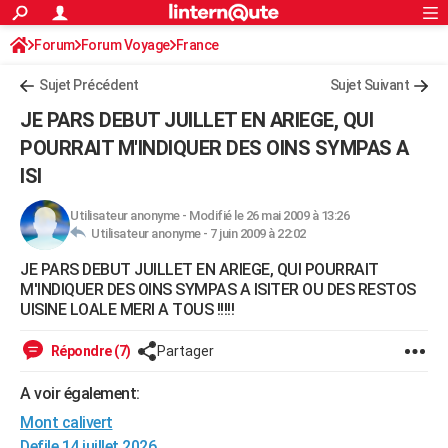
ACTUALITÉS
Forum
Forum Voyage
France
Connexion
S'inscrire
Rechercher
Société
Education
Villes
Politique
Faits Divers
Monde
+
SPORT
Sujet Précédent
Sujet Suivant
Football
Cyclisme
Forum
Coupe du monde 2026
Tennis
Rugby
CULTURE
JE PARS DEBUT JUILLET EN ARIEGE, QUI
TNT
Cinéma
Musique
Programme TV
Streaming
Sorties cinéma
+
POURRAIT M'INDIQUER DES OINS SYMPAS A
FINANCE
ISI
Impôts
Immobilier
Banque
Crédit
Retraite
Epargne
Risques naturels par ville
Assurance
AUTO
Utilisateur anonyme
-
Modifié le 26 mai 2009 à 13:26
Réserver un essai
Berlines
Forum auto
Essais
Citadines
SUV
+
HIGH-TECH
Utilisateur anonyme -
7 juin 2009 à 22:02
Meilleur smartphone
Ordinateurs
Guide high-tech
Mobiles
Internet
Jeux vidéo
+
BRICOLAGE
JE PARS DEBUT JUILLET EN ARIEGE, QUI POURRAIT
M'INDIQUER DES OINS SYMPAS A ISITER OU DES RESTOS
Aménagement intérieur
Cuisine
Jardinage
+
Forum
Extérieur
Salle de bains
Rangement
UISINE LOALE MERI A TOUS !!!!!
WEEK-END
Escapades
Expositions
Week-end nature
Guides de France
Patrimoine
Musées
+
LIFESTYLE
Répondre (7)
Partager
Bien-être
Mode
+
Art de vivre
Loisirs
Modes de vie
SANTE
A voir également:
Mont calivert
Guide de la santé
Médicaments
+
Alimentation
Maladies
Sommeil
VOYAGE
Defile 14 juillet 2026