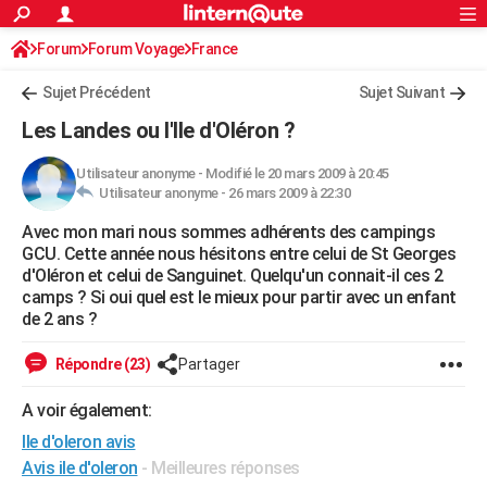
ACTUALITÉS
Forum
Forum Voyage
France
Connexion
S'inscrire
Rechercher
Société
Education
Villes
Politique
Faits Divers
Monde
+
SPORT
Sujet Précédent
Sujet Suivant
Football
Cyclisme
Forum
Coupe du monde 2026
Tennis
Rugby
CULTURE
Les Landes ou l'Ile d'Oléron ?
TNT
Cinéma
Musique
Programme TV
Streaming
Sorties cinéma
+
FINANCE
Utilisateur anonyme
-
Modifié le 20 mars 2009 à 20:45
Utilisateur anonyme -
26 mars 2009 à 22:30
Impôts
Immobilier
Banque
Crédit
Retraite
Epargne
Risques naturels par ville
Assurance
AUTO
Avec mon mari nous sommes adhérents des campings
Réserver un essai
Berlines
Forum auto
Essais
Citadines
SUV
+
HIGH-TECH
GCU. Cette année nous hésitons entre celui de St Georges
d'Oléron et celui de Sanguinet. Quelqu'un connait-il ces 2
Meilleur smartphone
Ordinateurs
Guide high-tech
Mobiles
Internet
Jeux vidéo
+
BRICOLAGE
camps ? Si oui quel est le mieux pour partir avec un enfant
de 2 ans ?
Aménagement intérieur
Cuisine
Jardinage
+
Forum
Extérieur
Salle de bains
Rangement
WEEK-END
Répondre (23)
Partager
Escapades
Expositions
Week-end nature
Guides de France
Patrimoine
Musées
+
LIFESTYLE
A voir également:
Bien-être
Mode
+
Art de vivre
Loisirs
Modes de vie
SANTE
Ile d'oleron avis
Guide de la santé
Médicaments
+
Alimentation
Maladies
Sommeil
Avis ile d'oleron
- Meilleures réponses
VOYAGE