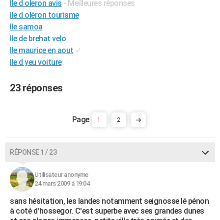
Ile d oleron avis
- Meilleures réponses
City break
Voyage de noces
Climat
Destinations
Voyage nature
Forum
+
PHOTO
Ile d oléron tourisme
Ile samoa
GUIDES D'ACHAT
Ile de brehat velo
Ile maurice en aout
✓
BONS PLANS
Ile d yeu voiture
CARTE DE VOEUX
23 réponses
Carte Bonne année
Carte Pâques
Carte de Noël
Carte Saint-Valentin
Carte d'anniversaire
DICTIONNAIRE
Biographies
Expressions
Dictionnaire
Citations
Proverbes
PROGRAMME TV
1
2
COPAINS D'AVANT
Se connecter
Collèges
Universités
Service militaire
S'inscrire
Lycées
Primaires
Entreprises
Avis de recherche
AVIS DE DÉCÈS
RÉPONSE 1 / 23
FORUM
Utilisateur anonyme
24 mars 2009 à 19:04
Lifestyle
Sport
Television
Cinema
Bricolage
Culture
Auto
Voyage
sans hésitation, les landes notamment seignosse lé pénon
à coté d'hossegor. C'est superbe avec ses grandes dunes