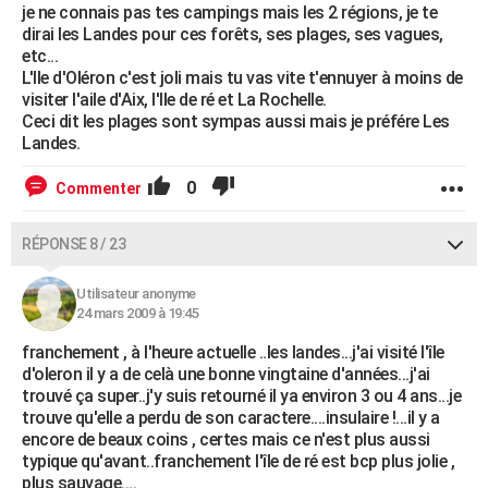
je ne connais pas tes campings mais les 2 régions, je te
dirai les Landes pour ces forêts, ses plages, ses vagues,
etc...
L'Ile d'Oléron c'est joli mais tu vas vite t'ennuyer à moins de
visiter l'aile d'Aix, l'Ile de ré et La Rochelle.
Ceci dit les plages sont sympas aussi mais je préfére Les
Landes.
0
Commenter
RÉPONSE 8 / 23
Utilisateur anonyme
24 mars 2009 à 19:45
franchement , à l'heure actuelle ..les landes...j'ai visité l'île
d'oleron il y a de celà une bonne vingtaine d'années...j'ai
trouvé ça super..j'y suis retourné il ya environ 3 ou 4 ans...je
trouve qu'elle a perdu de son caractere....insulaire !...il y a
encore de beaux coins , certes mais ce n'est plus aussi
typique qu'avant..franchement l'île de ré est bcp plus jolie ,
plus sauvage....