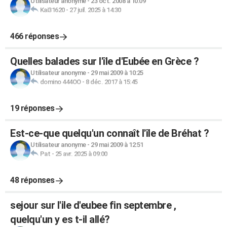
Utilisateur anonyme
-
23 oct. 2008 à 10:09
Kai31620
-
27 juil. 2025 à 14:30
466 réponses
Quelles balades sur l'île d'Eubée en Grèce ?
Utilisateur anonyme
-
29 mai 2009 à 10:25
domino 444OO
-
8 déc. 2017 à 15:45
19 réponses
Est-ce-que quelqu'un connaît l'île de Bréhat ?
Utilisateur anonyme
-
29 mai 2009 à 12:51
Pat
-
25 avr. 2025 à 09:00
48 réponses
sejour sur l'ile d'eubee fin septembre ,
quelqu'un y es t-il allé?