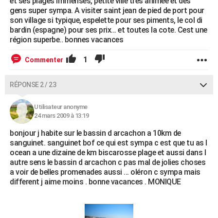
et ses plages immenses, petite ville très animée et des
gens super sympa. A visiter saint jean de pied de port pour
son village si typique, espelette pour ses piments, le col di
bardin (espagne) pour ses prix... et toutes la cote. Cest une
région superbe.. bonnes vacances
1
Commenter
RÉPONSE 2 / 23
Utilisateur anonyme
24 mars 2009 à 13:19
bonjour j habite sur le bassin d arcachon a 10km de
sanguinet. sanguinet bof ce qui est sympa c est que tu as l
ocean a une dizaine de km biscarosse plage et aussi dans l
autre sens le bassin d arcachon c pas mal de jolies choses
a voir de belles promenades aussi ... oléron c sympa mais
different j aime moins . bonne vacances . MONIQUE